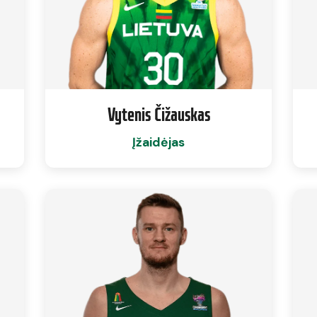
Vytenis Čižauskas
Įžaidėjas