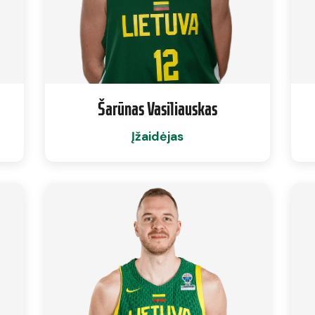
Šarūnas Vasiliauskas
Įžaidėjas