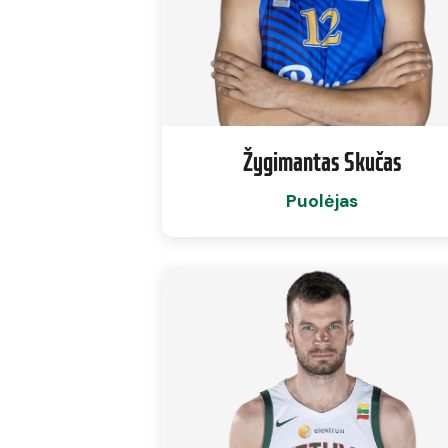
Žygimantas Skučas
Puolėjas