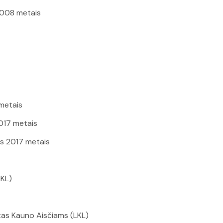
2008 metais
metais
017 metais
s 2017 metais
NKL)
ntas Kauno Aisčiams (LKL)