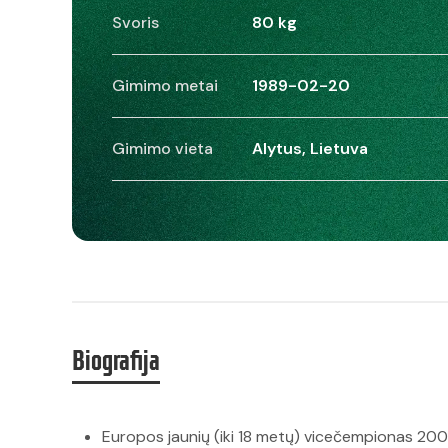
Svoris
80 kg
Gimimo metai
1989-02-20
Gimimo vieta
Alytus, Lietuva
Biografija
Europos jaunių (iki 18 metų) vicečempionas 20