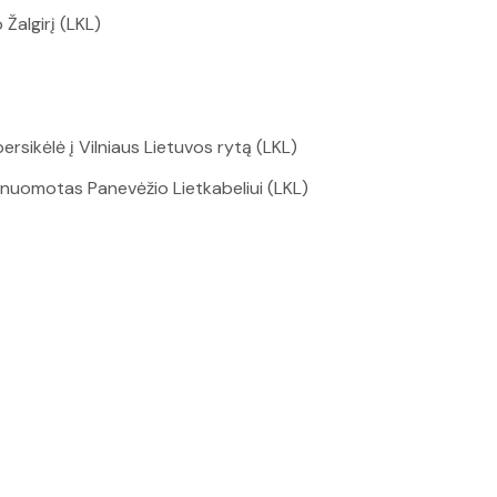
 Žalgirį (LKL)
rsikėlė į Vilniaus Lietuvos rytą (LKL)
išnuomotas Panevėžio Lietkabeliui (LKL)