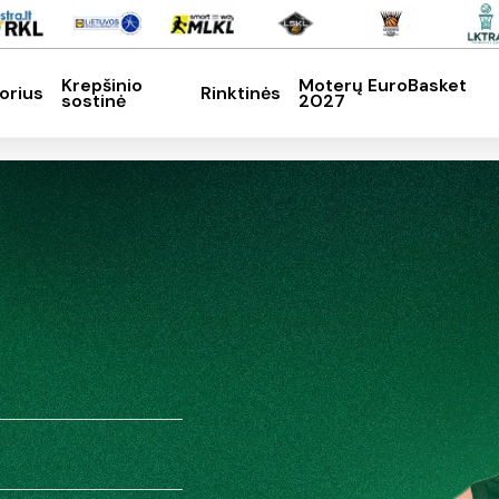
Krepšinio
Moterų EuroBasket
orius
Rinktinės
sostinė
2027
SC, kad nutrauktumėte