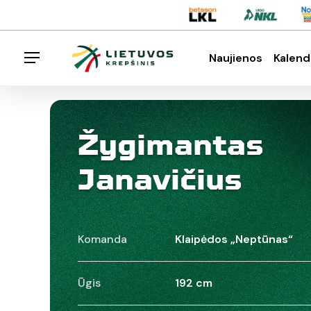
Skip
Menu
to
main
Naujienos
Kalend
Menu
content
Spauskite enter klavišą norėdami ieškoti arba E
Žygimantas
Janavičius
Komanda
Klaipėdos „Neptūnas“
Ūgis
192 cm