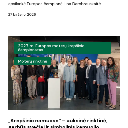
apsilankė Europos čempionė Lina Dambrauskaitė.…
27 birželio, 2026
„Krepšinio
2027 m. Europos moterų krepšinio
namuose“
čempionatas
–
Moterų rinktinė
auksinė
rinktinė,
garbūs
svečiai
ir
simbolinis
„Krepšinio namuose“ – auksinė rinktinė,
kamuolio
garbūs svečiai ir simbolinis kamuolio