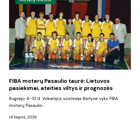
moterų
Pasaulio
taurė:
Lietuvos
pasiekimai,
ateities
viltys
ir
FIBA moterų Pasaulio taurė: Lietuvos
prognozės
pasiekimai, ateities viltys ir prognozės
Rugsėjo 4–13 d. Vokietijos sostinėje Berlyne vyks FIBA
moterų Pasaulio…
14 liepos, 2026