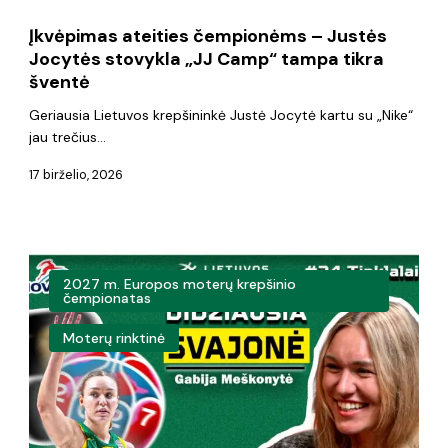
Camp“
Įkvėpimas ateities čempionėms – Justės
tampa
Jocytės stovykla „JJ Camp“ tampa tikra
tikra
šventė
šventė
Geriausia Lietuvos krepšininkė Justė Jocytė kartu su „Nike“
jau trečius…
17 birželio, 2026
Gabija
2027 m. Europos moterų krepšinio
Meškonytė:
čempionatas
„Didžiausia
Moterų rinktinė
svajonė
–
iškovoti