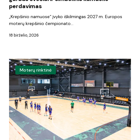
perdavimas
perdavimas
„Krepšinio namuose“ įvyko iškilmingas 2027 m. Europos
moterų krepšinio čempionato…
18 birželio, 2026
Įkvėpimas
Moterų rinktinė
ateities
čempionėms
–
Justės
Jocytės
stovykla
„JJ