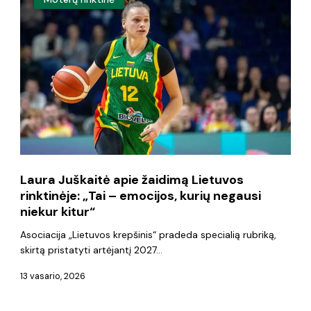
Juškaitė
apie
žaidimą
Lietuvos
rinktinėje:
„Tai
–
emocijos,
Laura Juškaitė apie žaidimą Lietuvos
kurių
rinktinėje: „Tai – emocijos, kurių negausi
negausi
niekur kitur“
niekur
Asociacija „Lietuvos krepšinis“ pradeda specialią rubriką,
skirtą pristatyti artėjantį 2027…
kitur“
13 vasario, 2026