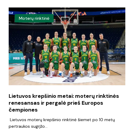
Lietuvos
Moterų rinktinė
krepšinio
metai:
moterų
rinktinės
renesansas
ir
pergalė
prieš
Lietuvos krepšinio metai: moterų rinktinės
Europos
renesansas ir pergalė prieš Europos
čempiones
čempiones
Lietuvos moterų krepšinio rinktinė šiemet po 10 metų
pertraukos sugrįžo…