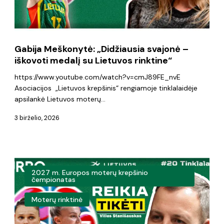
medalį
su
Lietuvos
Gabija Meškonytė: „Didžiausia svajonė –
rinktine“
iškovoti medalį su Lietuvos rinktine“
https://www.youtube.com/watch?v=cmJ89FE_nvE
Asociacijos „Lietuvos krepšinis“ rengiamoje tinklalaidėje
apsilankė Lietuvos moterų…
3 birželio, 2026
Lietuvos
2027 m. Europos moterų krepšinio
rinktinės
čempionatas
vasaros
Moterų rinktinė
planus