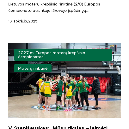
Lietuvos moterų krepšinio rinktinė (2/0) Europos
čempionato atrankoje iškovojo įspūdingą…
16 lapkričio, 2025
V.
2027 m. Europos moterų krepšinio
Stanišauskas:
čempionatas
„Mūsų
Moterų rinktinė
tikslas
–
laimėti
prieš
Europos
čempiones“
V. Stanišauskas: „Mūsų tikslas – laimėti