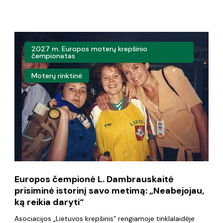
Europos
2027 m. Europos moterų krepšinio
čempionė
čempionatas
L.
Moterų rinktinė
Dambrauskaitė
prisiminė
istorinį
savo
metimą:
„Neabejojau,
Europos čempionė L. Dambrauskaitė
ką
prisiminė istorinį savo metimą: „Neabejojau,
reikia
ką reikia daryti“
daryti“
Asociacijos „Lietuvos krepšinis“ rengiamoje tinklalaidėje