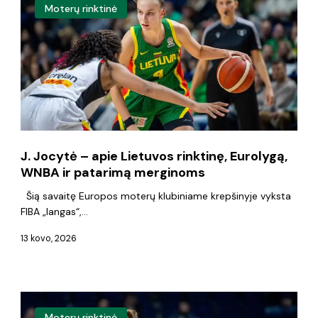
–
Moterų rinktinė
apie
Lietuvos
rinktinę,
Eurolygą,
WNBA
ir
J. Jocytė – apie Lietuvos rinktinę, Eurolygą,
patarimą
WNBA ir patarimą merginoms
merginoms
Šią savaitę Europos moterų klubiniame krepšinyje vyksta
FIBA „langas“,…
13 kovo, 2026
Laura
Moterų rinktinė