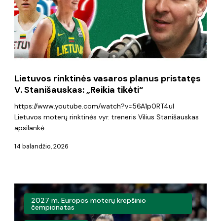
pristatęs
V.
Stanišauskas:
„Reikia
tikėti“
Lietuvos rinktinės vasaros planus pristatęs
V. Stanišauskas: „Reikia tikėti“
https://www.youtube.com/watch?v=56A1p0RT4uI
Lietuvos moterų rinktinės vyr. treneris Vilius Stanišauskas
apsilankė…
14 balandžio, 2026
J.
2027 m. Europos moterų krepšinio
Jocytė
čempionatas