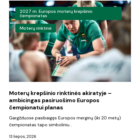
Moterų
2027 m. Europos moterų krepšinio
krepšinio
čempionatas
rinktinės
Moterų rinktinė
akiratyje
–
ambicingas
pasiruošimo
Europos
čempionatui
Moterų krepšinio rinktinės akiratyje –
planas
ambicingas pasiruošimo Europos
čempionatui planas
Gargžduose pasibaigęs Europos merginų (iki 20 metų)
čempionatas tapo simboliniu…
13 liepos, 2026