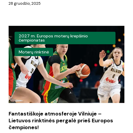
28 gruodžio, 2025
Fantastiškoje
2027 m. Europos moterų krepšinio
atmosferoje
čempionatas
Vilniuje
Moterų rinktinė
–
Lietuvos
rinktinės
pergalė
prieš
Europos
Fantastiškoje atmosferoje Vilniuje –
čempiones!
Lietuvos rinktinės pergalė prieš Europos
čempiones!