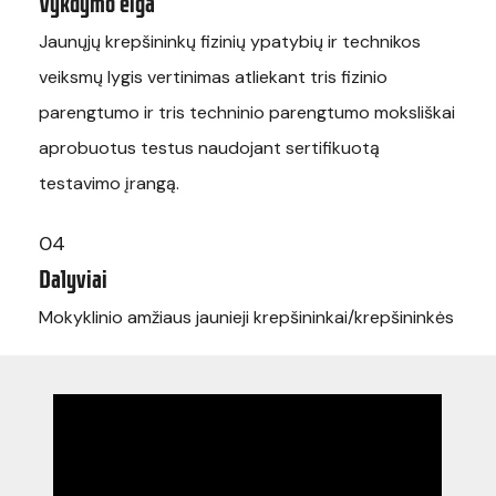
Vykdymo eiga
Jaunųjų krepšininkų fizinių ypatybių ir technikos
veiksmų lygis vertinimas atliekant tris fizinio
parengtumo ir tris techninio parengtumo moksliškai
aprobuotus testus naudojant sertifikuotą
testavimo įrangą.
04
Dalyviai
Mokyklinio amžiaus jaunieji krepšininkai/krepšininkės