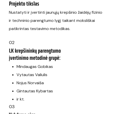
Projekto tikslas
Nustatyti ir įvertinti jaunųjų krepšinio žaidėjų fizinio
ir techninio parengtumo lygį taikant moksliškai
patikrintas testavimo metodikas.
02
LK krepšininkų parengtumo
įvertinimo metodinė grupė:
Mindaugas Gobikas
Vytautas Valiulis
Nojus Norvaiša
Gintautas Kybartas
ir kt.
03