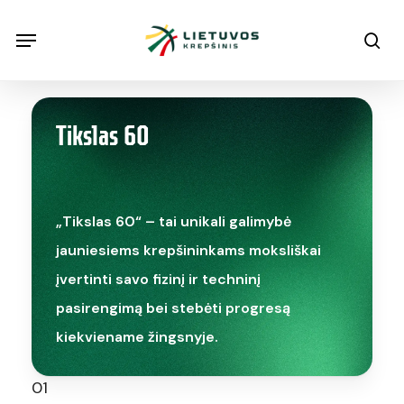
Skip
Menu
Menu
sea
to
main
content
Tikslas 60
„Tikslas 60“ – tai unikali galimybė
jauniesiems krepšininkams moksliškai
įvertinti savo fizinį ir techninį
pasirengimą bei stebėti progresą
kiekviename žingsnyje.
01