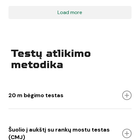
Load more
Testų atlikimo
metodika
20 m bėgimo testas
Testo tikslas:
nustatyti ir įvertinti krepšininkų
reagavimo ir lokomocinį greitumą.
Šuolio į aukštį su rankų mostu testas
Įranga ir priemonės:
fotofinišas.
(CMJ)