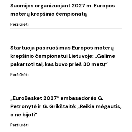
nori
Suomijos organizuojant 2027 m. Europos
penkias
prisijungti
moterų krepšinio čempionatą
ambasadores
prie
Peržiūrėti
Lietuvos
Startuoja
ir
pasiruošimas
Startuoja pasiruošimas Europos moterų
Suomijos
Europos
krepšinio čempionatui Lietuvoje: „Galime
organizuojant
moterų
pakartoti tai, kas buvo prieš 30 metų“
2027
krepšinio
Peržiūrėti
m.
čempionatui
„EuroBasket
Europos
Lietuvoje:
2027“
moterų
„EuroBasket 2027“ ambasadorės G.
„Galime
ambasadorės
krepšinio
Petronytė ir G. Grikštaitė: „Reikia mėgautis,
pakartoti
G.
o ne bijoti“
čempionatą
tai,
Petronytė
Peržiūrėti
kas
ir