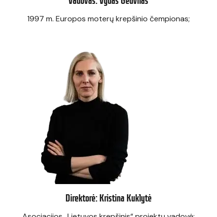
Vadovas: Vydas Gedvilas
1997 m. Europos moterų krepšinio čempionas;
Direktorė: Kristina Kuklytė
Asociacijos „Lietuvos krepšinis“ projektų vadovė;