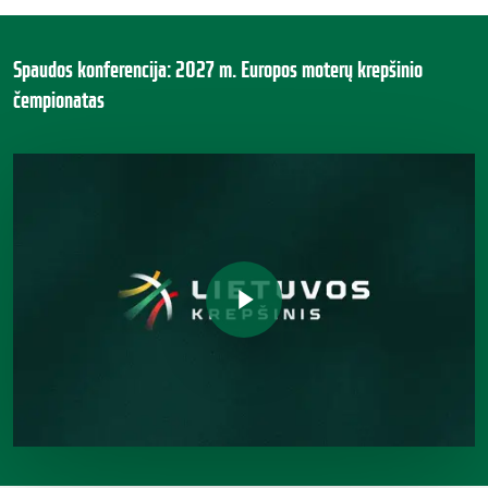
buvo
G.
prieš
Grikštaitė:
Spaudos konferencija: 2027 m. Europos moterų krepšinio
30
čempionatas
„Reikia
metų“
mėgautis,
Play Video
o
ne
bijoti“
Play Video