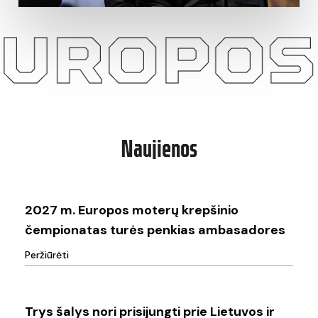
S MOTER
Naujienos
2027
m.
2027 m. Europos moterų krepšinio
Europos
čempionatas turės penkias ambasadores
moterų
Peržiūrėti
krepšinio
Trys
čempionatas
šalys
Trys šalys nori prisijungti prie Lietuvos ir
turės