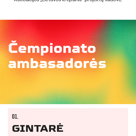
Č
e
m
p
i
o
n
a
t
o
a
m
b
a
s
a
d
o
r
ė
s
01.
GINTARĖ