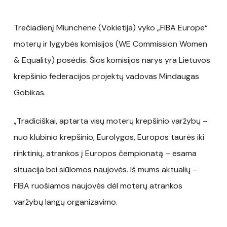
Trečiadienį Miunchene (Vokietija) vyko „FIBA Europe“
moterų ir lygybės komisijos (WE Commission Women
& Equality) posėdis. Šios komisijos narys yra Lietuvos
krepšinio federacijos projektų vadovas Mindaugas
Gobikas.
„Tradiciškai, aptarta visų moterų krepšinio varžybų –
nuo klubinio krepšinio, Eurolygos, Europos taurės iki
rinktinių, atrankos į Europos čempionatą – esama
situacija bei siūlomos naujovės. Iš mums aktualių –
FIBA ruošiamos naujovės dėl moterų atrankos
varžybų langų organizavimo.