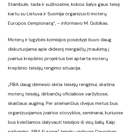
Stambule, tada ir sužinosime, kokios šalys gaus teisę
kartu su Lietuva ir Suomija organizuoti moterų
Europos čempionatą“, – informavo M. Gobikas.
Moterų ir lygybės komisijos posėdyje buvo daug
diskutuojama apie didesnį mergaičių įtraukimą į
įvairius krepšinio projektus bei aptarta moterų
krepšinio teisėjų rengimo situacija.
„FIBA daug dėmesio skiria teisėjų rengimui, skatina
moterų teisėjų, dirbančių oficialiose varžybose,
skaičiaus augimą. Per ateinančius dvejus metus bus
organizuojamos įvairios stovyklos, seminarai, kuriuose
bus kviečiamos dalyvauti teisėjos iš visų šalių. Kaip
pažymėjo „FIBA Europe“ teisėjų vadovas Davorinas