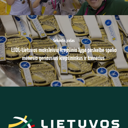
Sekantis įrašas
LIDL-Lietuvos moksleivių krepšinio lyga paskelbė spalio
mėnesio geriausius krepšininkus ir trenerius