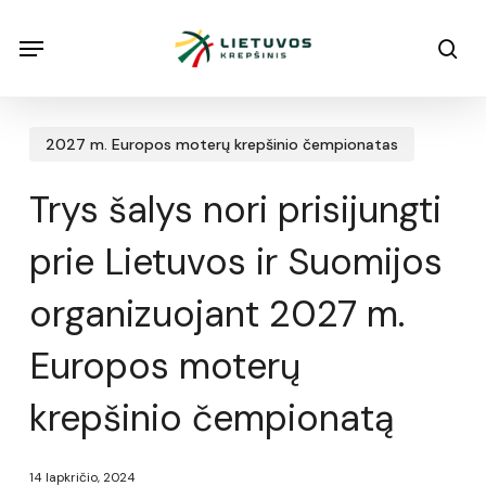
Skip
Menu
Menu
sea
to
main
content
2027 m. Europos moterų krepšinio čempionatas
Trys šalys nori prisijungti
prie Lietuvos ir Suomijos
organizuojant 2027 m.
Europos moterų
krepšinio čempionatą
14 lapkričio, 2024