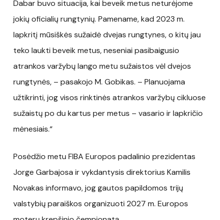
Dabar buvo situacija, kai beveik metus neturėjome
jokių oficialių rungtynių. Pamename, kad 2023 m.
lapkritį mūsiškės sužaidė dvejas rungtynes, o kitų jau
teko laukti beveik metus, neseniai pasibaigusio
atrankos varžybų lango metu sužaistos vėl dvejos
rungtynės, – pasakojo M. Gobikas. – Planuojama
užtikrinti, jog visos rinktinės atrankos varžybų cikluose
sužaistų po du kartus per metus – vasario ir lapkričio
mėnesiais.“
Posėdžio metu FIBA Europos padalinio prezidentas
Jorge Garbajosa ir vykdantysis direktorius Kamilis
Novakas informavo, jog gautos papildomos trijų
valstybių paraiškos organizuoti 2027 m. Europos
moterų krepšinio čempionatą.