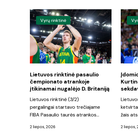
Lietuvos
Įdomioji
Vyrų rinktinė
Vyr
rinktinė
statisti
pasaulio
R.
čempionato
Kurtinai
atrankoje
žaisti
įtikinamai
prieš
nugalėjo
britus
Lietuvos rinktinė pasaulio
Įdomioj
čempionato atrankoje
Kurtina
D.
sekdavo
įtikinamai nugalėjo D. Britaniją
sekdav
Britaniją
puikiai
Lietuvos rinktinė (3/2)
Lietuvo
pergalingai startavo trečiajame
ketvirt
FIBA Pasaulio taurės atrankos…
žais at
2 liepos, 2026
2 liepos,