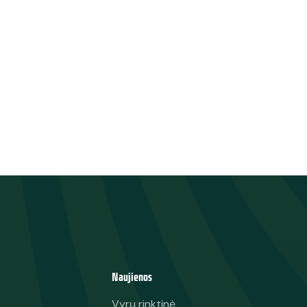
Naujienos
Vyrų rinktinė