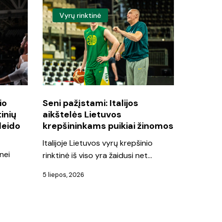
Seni
Vyrų rinktinė
pažįstami:
Italijos
aikštelės
Lietuvos
krepšininkams
puikiai
io
Seni pažįstami: Italijos
inių
aikštelės Lietuvos
žinomos
leido
krepšininkams puikiai žinomos
Italijoje Lietuvos vyrų krepšinio
nei
rinktinė iš viso yra žaidusi net…
5 liepos, 2026