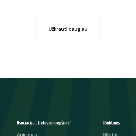
Užkrauti daugiau
Asociacija „Lietuvos krepšinis“
Rinktinės
Apie mus
Bilietai