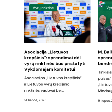
Asociacija
M.
Vyrų rinktinė
Vyr
„Lietuvos
Balčiūna
krepšinis“:
„Išvado
sprendimai
ir
dėl
sprendi
vyrų
bus
rinktinės
padaryt
Asociacija „Lietuvos
M. Bal
krepšinis“: sprendimai dėl
spren
bus
bendru
vyrų rinktinės bus pristatyti
bendr
pristatyti
sutarim
Vykdomajam komitetui
Tinklala
Vykdomajam
Asociacijos „Lietuvos krepšinis“
pulsas“
komitetui
ir Lietuvos vyrų krepšinio
„Lietuv
rinktinės vadovai bei…
Mindau
14 liepos, 2026
9 liepos,