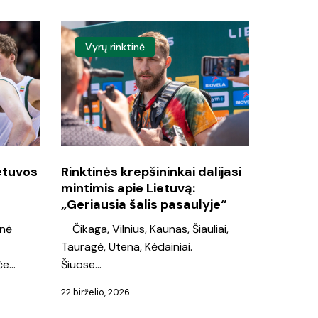
Rinktinės
Vyrų rinktinė
krepšininkai
dalijasi
mintimis
apie
Lietuvą:
„Geriausia
ietuvos
Rinktinės krepšininkai dalijasi
mintimis apie Lietuvą:
šalis
„Geriausia šalis pasaulyje“
pasaulyje“
inė
Čikaga, Vilnius, Kaunas, Šiauliai,
Tauragė, Utena, Kėdainiai.
če…
Šiuose…
22 birželio, 2026