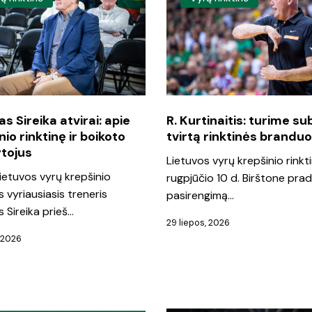
Kurtinaitis:
turime
suburti
io
tvirtą
rinktinės
branduolį
s Sireika atvirai: apie
R. Kurtinaitis: turime su
nio rinktinę ir boikoto
tvirtą rinktinės branduo
o
tojus
Lietuvos vyrų krepšinio rinkt
ojus
ietuvos vyrų krepšinio
rugpjūčio 10 d. Birštone pra
s vyriausiasis treneris
pasirengimą…
 Sireika prieš…
29 liepos, 2026
, 2026