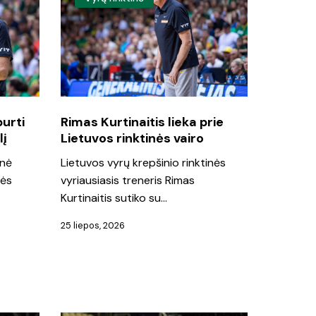
Kurtinaitis
lieka
prie
Lietuvos
rinktinės
vairo
burti
Rimas Kurtinaitis lieka prie
lį
Lietuvos rinktinės vairo
inė
Lietuvos vyrų krepšinio rinktinės
dės
vyriausiasis treneris Rimas
Kurtinaitis sutiko su…
25 liepos, 2026