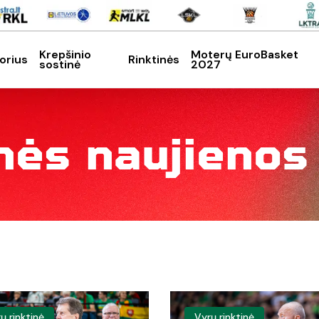
Krepšinio
Moterų EuroBasket
orius
Rinktinės
sostinė
2027
SC, kad nutrauktumėte
n
ė
s
n
a
u
j
i
e
n
o
s
s
R.
ų rinktinė
Vyrų rinktinė