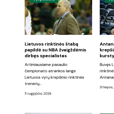
rinktinės
Sireika
štabą
atvirai:
papildė
apie
su
krepšin
NBA
rinktinę
žvaigždėmis
ir
Lietuvos rinktinės štabą
Antana
papildė su NBA žvaigždėmis
krepši
dirbęs
boikot
dirbęs specialistas
kursty
specialistas
kurstyt
Artimiausiame pasaulio
Buvęs L
čempionato atrankos lange
rinktinė
Lietuvos vyrų krepšinio rinktinės
Antanas
trenerių…
31 liepos
5 rugpjūčio, 2026