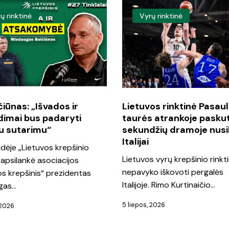
Lietuvos
ų rinktinė
Vyrų rinktinė
s:
rinktinė
s
Pasaulio
taurės
mai
atrankoje
paskutinių
i
sekundžių
čiūnas: „Išvados ir
Lietuvos rinktinė Pasaul
dimai bus padaryti
taurės atrankoje paskut
dramoje
u sutarimu“
sekundžių dramoje nusi
u“
nusileido
Italijai
idėje „Lietuvos krepšinio
Italijai
Lietuvos vyrų krepšinio rinkti
 apsilankė asociacijos
nepavyko iškovoti pergalės
os krepšinis“ prezidentas
Italijoje. Rimo Kurtinaičio…
gas…
5 liepos, 2026
 2026