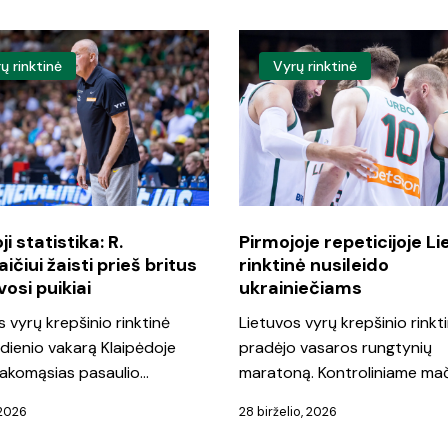
Pirmojoje
ų rinktinė
Vyrų rinktinė
ka:
repeticijoje
Lietuvos
čiui
rinktinė
nusileido
ukrainiečiams
i statistika: R.
Pirmojoje repeticijoje L
ičiui žaisti prieš britus
rinktinė nusileido
si
osi puikiai
ukrainiečiams
s vyrų krepšinio rinktinė
Lietuvos vyrų krepšinio rinkt
adienio vakarą Klaipėdoje
pradėjo vasaros rungtynių
sakomąsias pasaulio…
maratoną. Kontroliniame ma
 2026
28 birželio, 2026