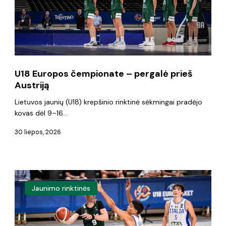
prieš
Austriją
U18 Europos čempionate – pergalė prieš
Austriją
Lietuvos jaunių (U18) krepšinio rinktinė sėkmingai pradėjo
kovas dėl 9–16…
30 liepos, 2026
U18
Jaunimo rinktinės
Lietuvos
rinktinė
aštuntfinalyje