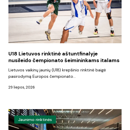
nusileido
čempionato
šeimininkams
italams
U18 Lietuvos rinktinė aštuntfinalyje
nusileido čempionato šeimininkams italams
Lietuvos vaikinų jaunių (U18) krepšinio rinktinė baigė
pasirodymą Europos čempionato…
29 liepos, 2026
Paskelbta
Jaunimo rinktinės
U18