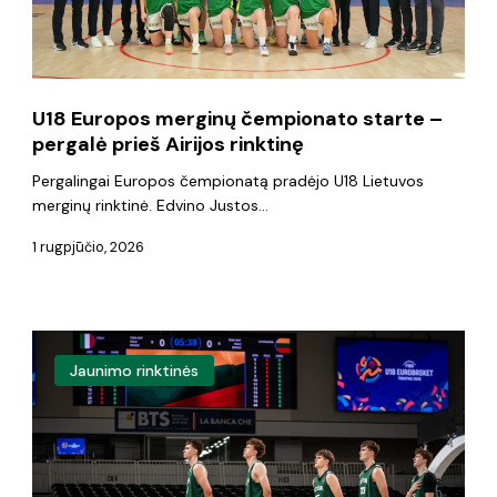
pergalė
prieš
Airijos
U18 Europos merginų čempionato starte –
rinktinę
pergalė prieš Airijos rinktinę
Pergalingai Europos čempionatą pradėjo U18 Lietuvos
merginų rinktinė. Edvino Justos…
1 rugpjūčio, 2026
U18
Jaunimo rinktinės
Europos
čempionate
–
pergalė