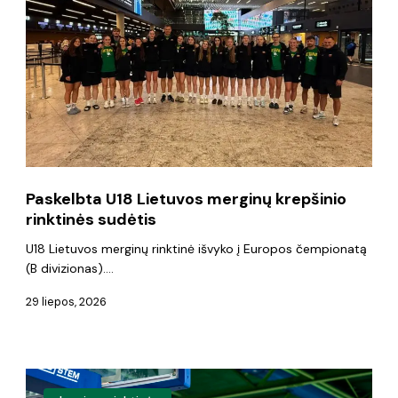
Lietuvos
merginų
krepšinio
rinktinės
sudėtis
Paskelbta U18 Lietuvos merginų krepšinio
rinktinės sudėtis
U18 Lietuvos merginų rinktinė išvyko į Europos čempionatą
(B divizionas).…
29 liepos, 2026
U18