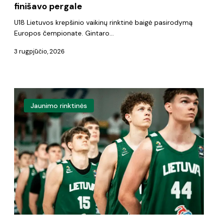
finišavo pergale
U18 Lietuvos krepšinio vaikinų rinktinė baigė pasirodymą
Europos čempionate. Gintaro…
3 rugpjūčio, 2026
Estams
Jaunimo rinktinės
pralaimėję
18-
mečiai
čempionatą
baigs
kova
dėl