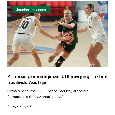
Pirmasis
Jaunimo rinktinės
pralaimėjimas:
U18
merginų
rinktinė
nusileido
Austrijai
Pirmasis pralaimėjimas: U18 merginų rinktinė
nusileido Austrijai
Pirmąją nesėkmę U18 Europos merginų krepšinio
čempionate (B divizionas) patyrė…
4 rugpjūčio, 2026