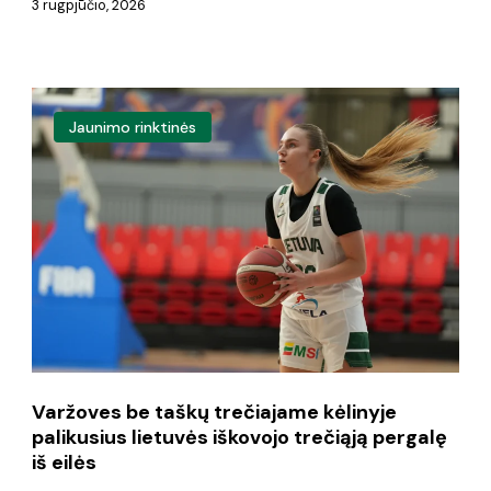
3 rugpjūčio, 2026
Varžoves
Jaunimo rinktinės
be
taškų
trečiajame
kėlinyje
palikusius
lietuvės
iškovojo
trečiąją
Varžoves be taškų trečiajame kėlinyje
pergalę
palikusius lietuvės iškovojo trečiąją pergalę
iš
iš eilės
eilės