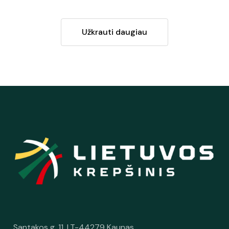
Užkrauti daugiau
Santakos g. 11, LT-44279 Kaunas