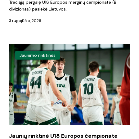
Trečiąją pergalę U18 Europos merginų čempionate (B
divizionas) pasiekė Lietuvos…
3 rugpjūčio, 2026
Jaunių
Jaunimo rinktinės
rinktinė
U18
Europos
čempionate
finišavo
pergale
Jaunių rinktinė U18 Europos čempionate