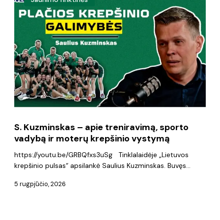
Kuzminskas
–
apie
treniravimą,
sporto
vadybą
ir
moterų
S. Kuzminskas – apie treniravimą, sporto
krepšinio
vadybą ir moterų krepšinio vystymą
vystymą
https://youtu.be/GRBQfxs3uSg Tinklalaidėje „Lietuvos
krepšinio pulsas“ apsilankė Saulius Kuzminskas. Buvęs…
5 rugpjūčio, 2026