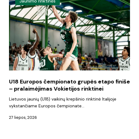
Jaunimo rinktinės
Europos
čempionato
grupės
etapo
finiše
–
pralaimėjimas
Vokietijos
U18 Europos čempionato grupės etapo finiše
rinktinei
– pralaimėjimas Vokietijos rinktinei
Lietuvos jaunių (U18) vaikinų krepšinio rinktinė Italijoje
vykstančiame Europos čempionate…
27 liepos, 2026