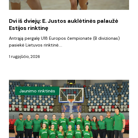
Estijos
rinktinę
Dvi iš dviejų: E. Justos auklėtinės palaužė
Estijos rinktinę
Antrąją pergalę U18 Europos čempionate (B divizionas)
pasiekė Lietuvos rinktinė.…
1 rugpjūčio, 2026
U18
Jaunimo rinktinės
Europos
merginų
čempionato
starte
–