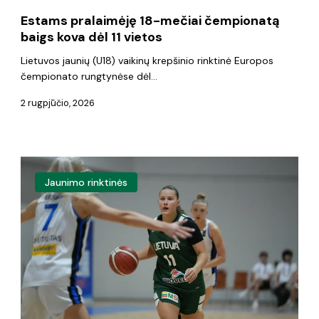
11
Estams pralaimėję 18-mečiai čempionatą
vietos
baigs kova dėl 11 vietos
Lietuvos jaunių (U18) vaikinų krepšinio rinktinė Europos
čempionato rungtynėse dėl…
2 rugpjūčio, 2026
Dvi
Jaunimo rinktinės
iš
dviejų:
E.
Justos
auklėtinės
palaužė