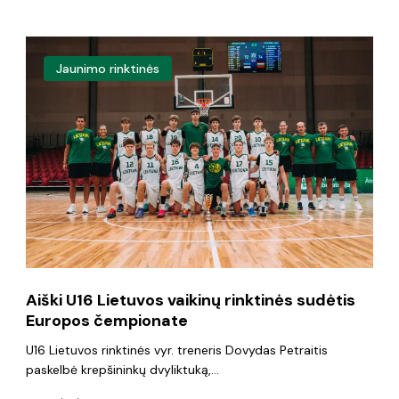
Aiški
Jaunimo rinktinės
U16
Lietuvos
vaikinų
rinktinės
sudėtis
Europos
čempionate
Aiški U16 Lietuvos vaikinų rinktinės sudėtis
Europos čempionate
U16 Lietuvos rinktinės vyr. treneris Dovydas Petraitis
paskelbė krepšininkų dvyliktuką,…