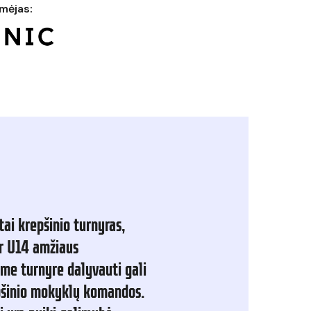
mėjas:
tai
krepšinio
turnyras,
r
U14
amžiaus
ame
turnyre
dalyvauti
gali
šinio
mokyklų
komandos.