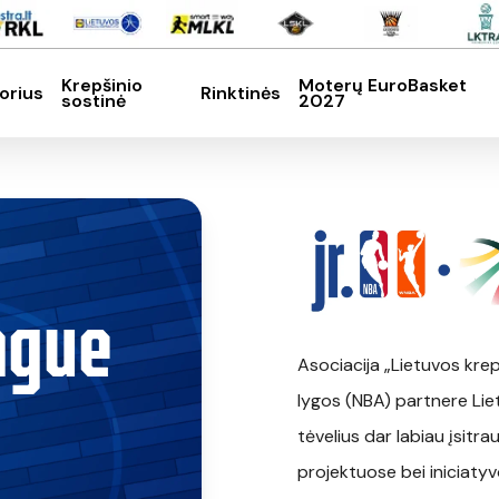
Krepšinio
Moterų EuroBasket
orius
Rinktinės
sostinė
2027
SC, kad nutrauktumėte
ague
Asociacija „Lietuvos krep
lygos (NBA) partnere Liet
tėvelius dar labiau įsitra
projektuose bei iniciatyv