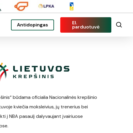
El.
sea
Antidopingas
parduotuvė
šinis“ būdama oficialia Nacionalinės krepšinio
uvoje kviečia moksleivius, jų trenerius bei
ukti į NBA pasaulį dalyvaujant įvairiuose
ose.