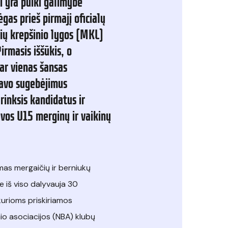
i
yra
puiki
galimybė
ėgas
prieš
pirmajį
oficialų
ių
krepšinio
lygos
(MKL)
irmasis
iššūkis,
o
ar
vienas
šansas
avo
sugebėjimus
rinksis
kandidatus
ir
uvos
U15
merginų
ir
vaikinų
as mergaičių ir berniukų
e iš viso dalyvauja 30
urioms priskiriamos
io asociacijos (NBA) klubų