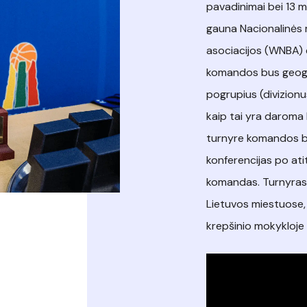
pavadinimai bei 13 
gauna Nacionalinės 
asociacijos (WNBA) 
komandos bus geogra
pogrupius (divizion
kaip tai yra daroma
turnyre komandos bu
konferencijas po ati
komandas. Turnyras 
Lietuvos miestuose, 
krepšinio mokykloje V