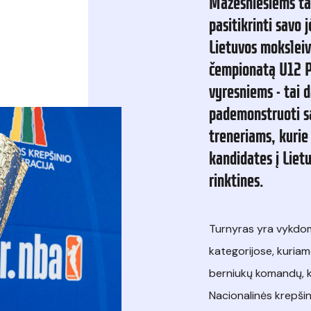
Mažesniesiems
ta
pasitikrinti
savo
j
Lietuvos
moksleiv
čempionatą
U12
P
vyresniems
-
tai
d
pademonstruoti
s
treneriams,
kurie
kandidates
į
Liet
rinktines.
Turnyras yra vykdom
kategorijose, kuriam
berniukų komandų, k
Nacionalinės krepšin