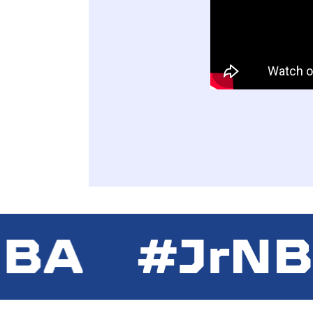
BA
#JrNB