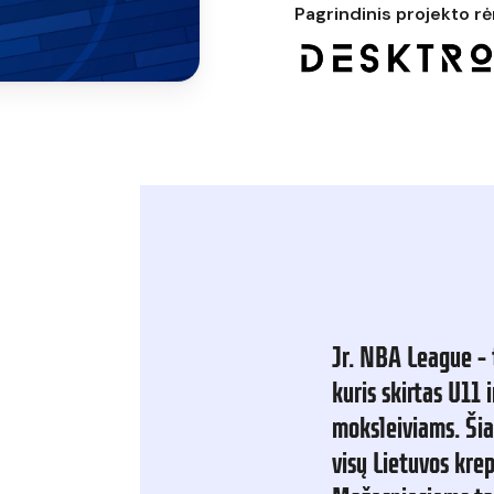
Pagrindinis projekto rė
Jr.
NBA
League
–
kuris
skirtas
U11
i
moksleiviams.
Ši
visų
Lietuvos
krep