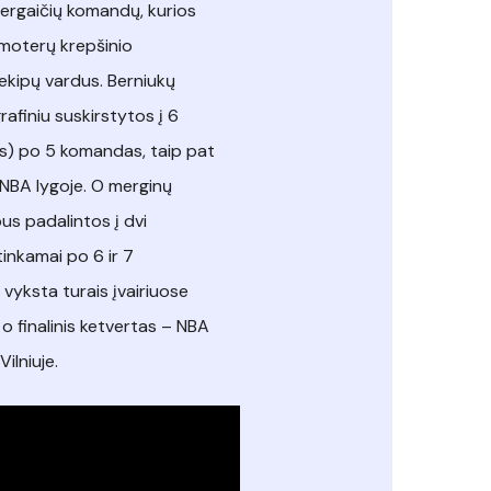
mergaičių komandų, kurios
moterų krepšinio
ekipų vardus. Berniukų
finiu suskirstytos į 6
us) po 5 komandas, taip pat
 NBA lygoje. O merginų
s padalintos į dvi
tinkamai po 6 ir 7
vyksta turais įvairiuose
o finalinis ketvertas – NBA
ilniuje.