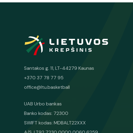
Santakos g. 11, LT-44279 Kaunas
+370 37 78 77 95
office@ltu.basketball
UAB Urbo bankas
Banko kodas: 72300
SWIFT kodas: MDBALT22XXX
A/S. LT92 7230 0000 0060 6259