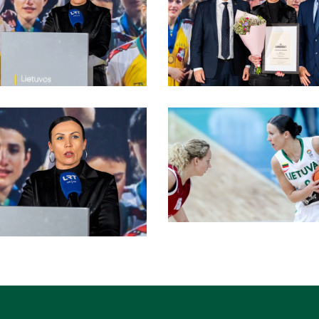
1-
scaled
6-
bf602850-
7909-
11ed-
9275-
cbd3a139dd23