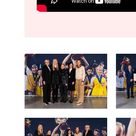
DSC05788-
DSC0569
27-
13-
scaled
scaled
DSC05727-
DSC0033
16-
72-