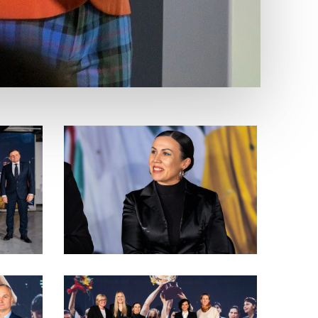
DSC09785-
7-
scaled
DSC05753-
20-