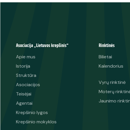
Asociacija „Lietuvos krepšinis“
Rinktinės
Apie mus
Bilietai
Istorija
Kalendorius
Struktūra
Vyrų rinktinė
Asociacijos
Moterų rinktin
Teisėjai
Jaunimo rinkti
Agentai
Krepšinio lygos
Krepšinio mokyklos