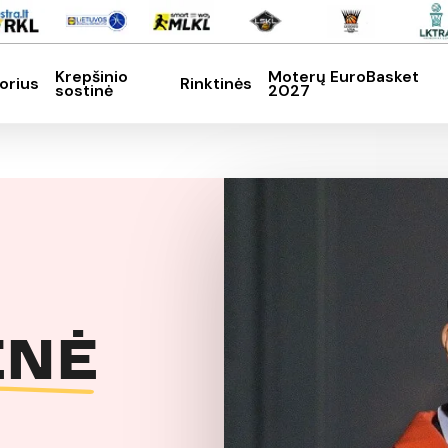
Krepšinio
Moterų EuroBasket
orius
Rinktinės
sostinė
2027
SC, kad nutrauktumėte
ENĖ