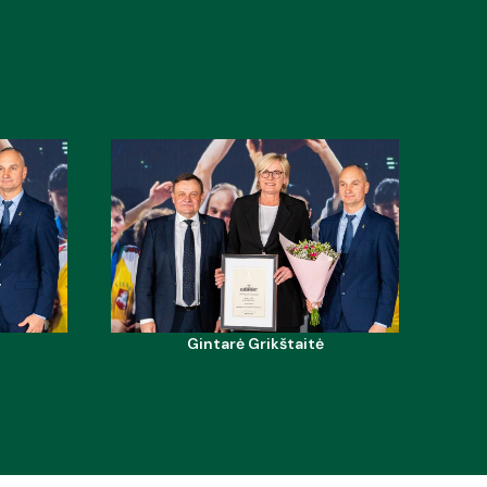
Gintarė Grikštaitė