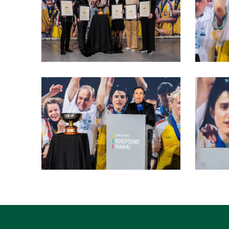
scaled
scaled
DSC00301-
DSC0031
69-
71-
scaled
scaled