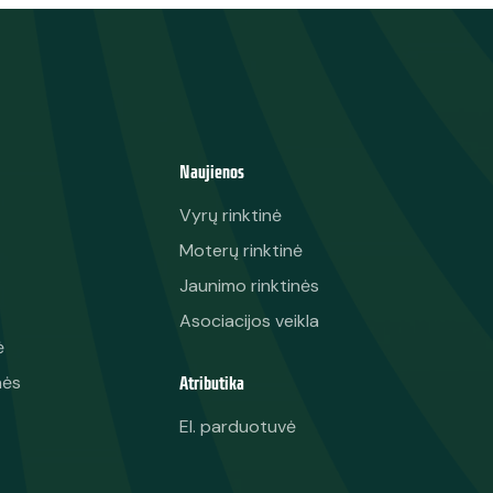
Naujienos
Vyrų rinktinė
Moterų rinktinė
Jaunimo rinktinės
Asociacijos veikla
ė
Atributika
nės
El. parduotuvė