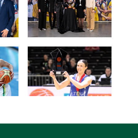
scaled
bff75a90-
708a-
11ed-
bdc4-
994263eeb037