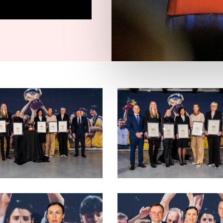
6-
DSC05676-
9-
scaled
6-
DSC00277-
68-