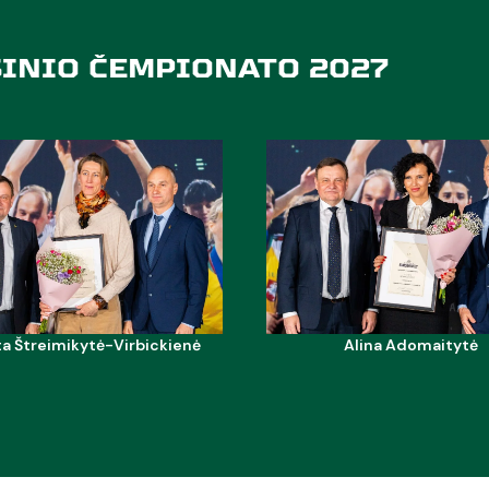
INIO
ČEMPIONATO
2027
ta Štreimikytė-Virbickienė
Alina Adomaitytė