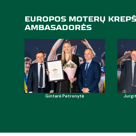
EUROPOS
MOTERŲ
KREPŠ
AMBASADORĖS
Gintarė Petronytė
Jurgi