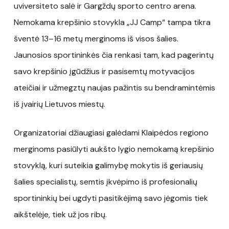
uviversiteto salė ir Gargždų sporto centro arena.
Nemokama krepšinio stovykla „JJ Camp“ tampa tikra
šventė 13–16 metų merginoms iš visos šalies.
Jaunosios sportininkės čia renkasi tam, kad pagerintų
savo krepšinio įgūdžius ir pasisemtų motyvacijos
ateičiai ir užmegztų naujas pažintis su bendramintėmis
iš įvairių Lietuvos miestų.
Organizatoriai džiaugiasi galėdami Klaipėdos regiono
merginoms pasiūlyti aukšto lygio nemokamą krepšinio
stovyklą, kuri suteikia galimybę mokytis iš geriausių
šalies specialistų, semtis įkvėpimo iš profesionalių
sportininkių bei ugdyti pasitikėjimą savo jėgomis tiek
aikštelėje, tiek už jos ribų.