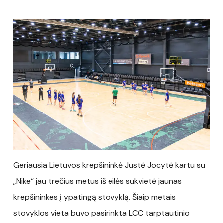
Geriausia Lietuvos krepšininkė Justė Jocytė kartu su
„Nike“ jau trečius metus iš eilės sukvietė jaunas
krepšininkes į ypatingą stovyklą. Šiaip metais
stovyklos vieta buvo pasirinkta LCC tarptautinio