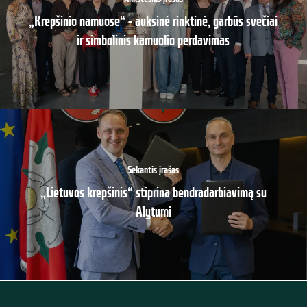
„Krepšinio namuose“ – auksinė rinktinė, garbūs svečiai
ir simbolinis kamuolio perdavimas
Sekantis įrašas
„Lietuvos krepšinis“ stiprina bendradarbiavimą su
Alytumi