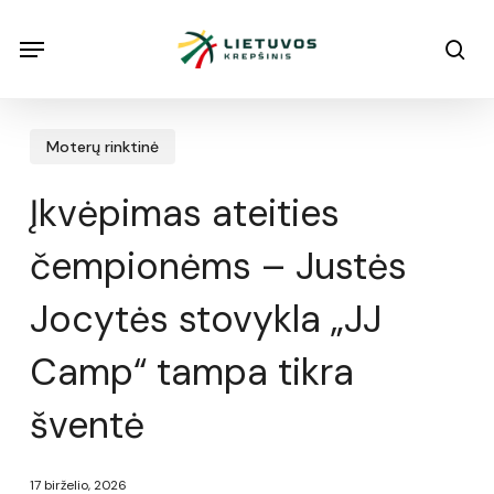
Skip
Menu
Menu
sea
to
main
content
Moterų rinktinė
Įkvėpimas ateities
čempionėms – Justės
Jocytės stovykla „JJ
Camp“ tampa tikra
šventė
17 birželio, 2026