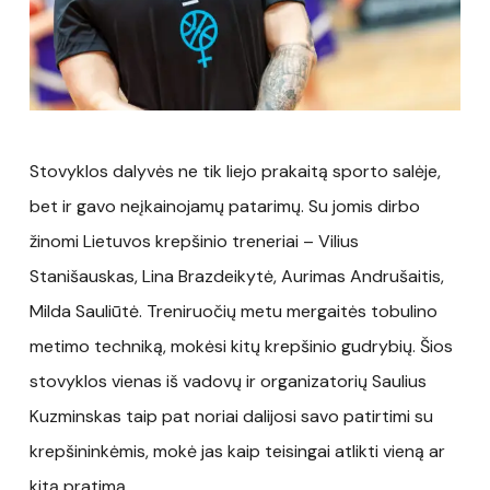
Stovyklos dalyvės ne tik liejo prakaitą sporto salėje,
bet ir gavo neįkainojamų patarimų. Su jomis dirbo
žinomi Lietuvos krepšinio treneriai – Vilius
Stanišauskas, Lina Brazdeikytė, Aurimas Andrušaitis,
Milda Sauliūtė. Treniruočių metu mergaitės tobulino
metimo techniką, mokėsi kitų krepšinio gudrybių. Šios
stovyklos vienas iš vadovų ir organizatorių Saulius
Kuzminskas taip pat noriai dalijosi savo patirtimi su
krepšininkėmis, mokė jas kaip teisingai atlikti vieną ar
kitą pratimą.