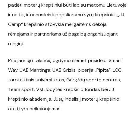
padėti moterų krepšiniui būti labiau matomu Lietuvoje
ir ne tik, ir nenusileisti populiarumu vyrų krepšiniui. „JJ
Camp“ krepšinio stovykla mergaitėms dėkoja
rėmėjams ir partneriams už pagalbą organizuojant
renginį.
Prie jaunųjų talenčių ugdymo šiemet prisidėjo: Smart
Way, UAB Mantinga, UAB Grizlis, picerija „Pipita“, LCC
tarptautinis universitetas, Gargždų sporto centras,
Team sport, VšĮ Jocytės krepšinio fondas bei JJ
krepšinio akademija. Jūsų indėlis į moterų krepšinio
ateitį yra neįkainojamas.