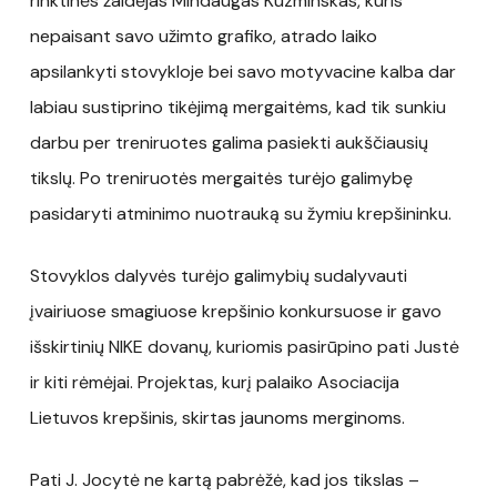
rinktinės žaidėjas Mindaugas Kuzminskas, kuris
nepaisant savo užimto grafiko, atrado laiko
apsilankyti stovykloje bei savo motyvacine kalba dar
labiau sustiprino tikėjimą mergaitėms, kad tik sunkiu
darbu per treniruotes galima pasiekti aukščiausių
tikslų. Po treniruotės mergaitės turėjo galimybę
pasidaryti atminimo nuotrauką su žymiu krepšininku.
Stovyklos dalyvės turėjo galimybių sudalyvauti
įvairiuose smagiuose krepšinio konkursuose ir gavo
išskirtinių NIKE dovanų, kuriomis pasirūpino pati Justė
ir kiti rėmėjai. Projektas, kurį palaiko Asociacija
Lietuvos krepšinis, skirtas jaunoms merginoms.
Pati J. Jocytė ne kartą pabrėžė, kad jos tikslas –