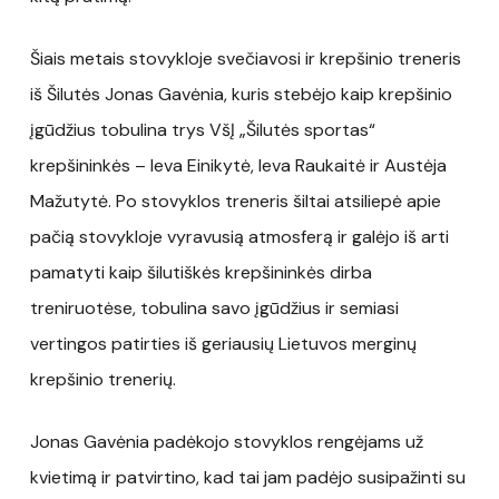
Šiais metais stovykloje svečiavosi ir krepšinio treneris
iš Šilutės Jonas Gavėnia, kuris stebėjo kaip krepšinio
įgūdžius tobulina trys VšĮ „Šilutės sportas“
krepšininkės – Ieva Einikytė, Ieva Raukaitė ir Austėja
Mažutytė. Po stovyklos treneris šiltai atsiliepė apie
pačią stovykloje vyravusią atmosferą ir galėjo iš arti
pamatyti kaip šilutiškės krepšininkės dirba
treniruotėse, tobulina savo įgūdžius ir semiasi
vertingos patirties iš geriausių Lietuvos merginų
krepšinio trenerių.
Jonas Gavėnia padėkojo stovyklos rengėjams už
kvietimą ir patvirtino, kad tai jam padėjo susipažinti su