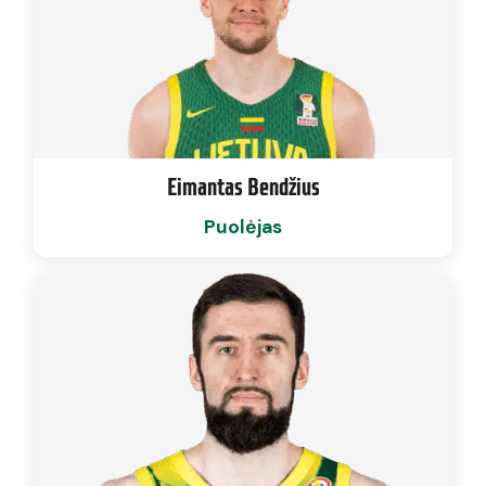
Eimantas Bendžius
Puolėjas