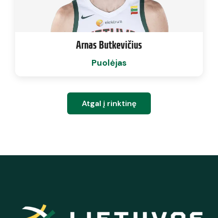
Arnas Butkevičius
Puolėjas
Atgal į rinktinę