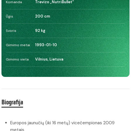
Trevizo „NutriBullet“
Komanda
200 cm
Ūgis
92 kg
Svoris
1993-01-10
Gimimo metai
Vilnius, Lietuva
Gimimo vieta
Biografija
Europos jaunučių (iki 16 metų) vicečempionas 2009
metais