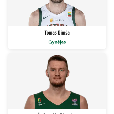
Tomas Dimša
Gynėjas