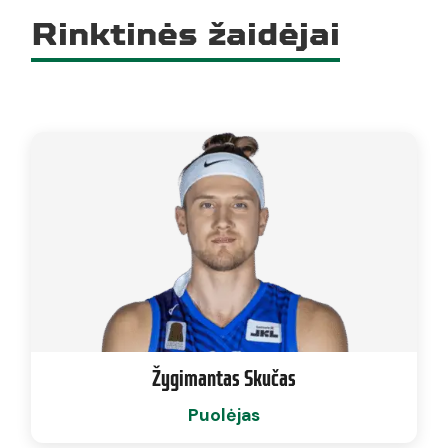
Rinktinės žaidėjai
Žygimantas Skučas
Puolėjas