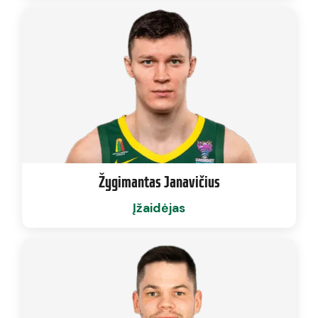
Žygimantas Janavičius
Įžaidėjas