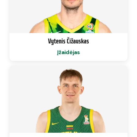
Vytenis Čižauskas
Įžaidėjas