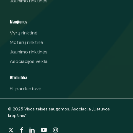
Jaunimo rinktinės
Naujienos
Vyrų rinktinė
Moterų rinktinė
Jaunimo rinktinės
Asociacijos veikla
Atributika
El. parduotuvė
© 2025 Visos teisės saugomos. Asociacija „Lietuvos
krepšinis“
x-
facebook
linkedin
youtube
instagram