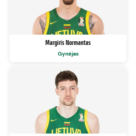
Margiris Normantas
Gynėjas