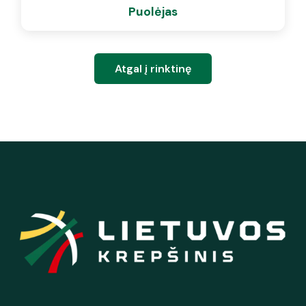
Puolėjas
Atgal į rinktinę