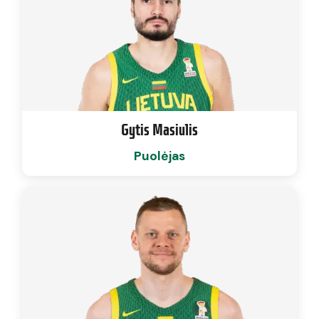
Gytis Masiulis
Puolėjas