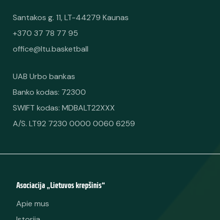
Santakos g. 11, LT-44279 Kaunas
+370 37 78 77 95
office@ltu.basketball
UAB Urbo bankas
Banko kodas: 72300
SWIFT kodas: MDBALT22XXX
A/S. LT92 7230 0000 0060 6259
Asociacija „Lietuvos krepšinis“
Apie mus
Istorija