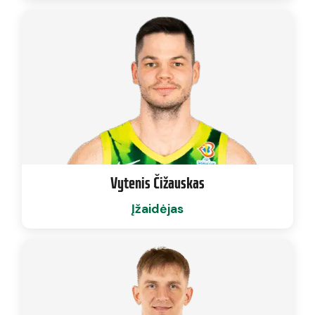
Vytenis Čižauskas
Įžaidėjas