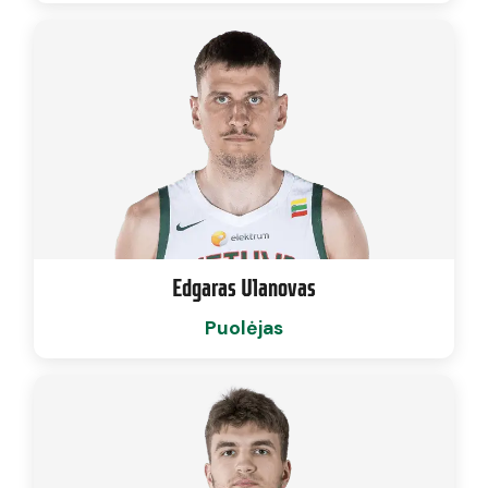
Edgaras Ulanovas
Puolėjas