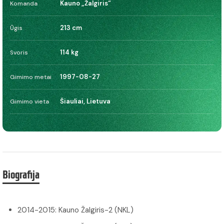
Kauno „Žalgiris“
Komanda
213 cm
Ūgis
114 kg
Svoris
1997-08-27
Gimimo metai
Šiauliai, Lietuva
Gimimo vieta
Biografija
2014-2015: Kauno Žalgiris-2 (NKL)