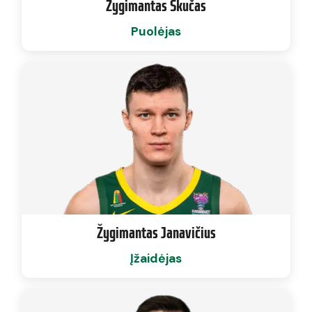
Žygimantas Skučas
Puolėjas
Žygimantas Janavičius
Įžaidėjas