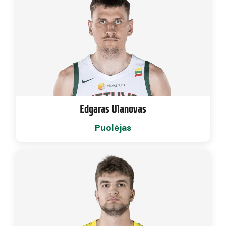
Edgaras Ulanovas
Puolėjas