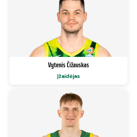
Vytenis Čižauskas
Įžaidėjas