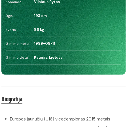
Vilniaus Rytas
Komanda
193 cm
Ūgis
86 kg
Svoris
1999-09-11
Gimimo metai
Kaunas, Lietuva
Gimimo vieta
Biografija
Europos jaunučių (U16) vicečempionas 2015 metais