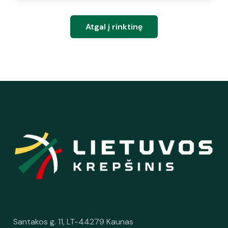
Atgal į rinktinę
Santakos g. 11, LT-44279 Kaunas