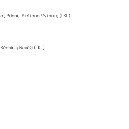
jo į Prienų-Birštono Vytautą (LKL)
į Kėdainių Nevėžį (LKL)