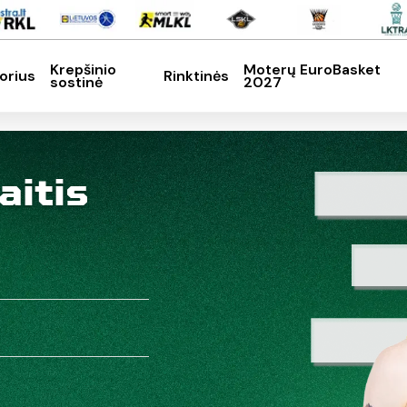
Krepšinio
Moterų EuroBasket
orius
Rinktinės
sostinė
2027
SC, kad nutrauktumėte
aitis