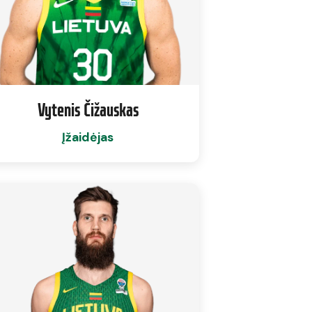
Vytenis Čižauskas
Įžaidėjas