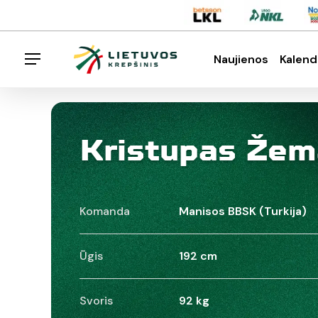
Skip
Menu
to
main
Naujienos
Kalend
Menu
content
Spauskite enter klavišą norėdami ieškoti arba E
Kristupas Žem
Komanda
Manisos BBSK (Turkija)
Ūgis
192 cm
Svoris
92 kg