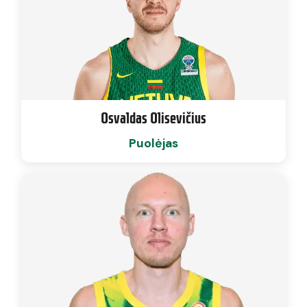
Osvaldas Olisevičius
Puolėjas