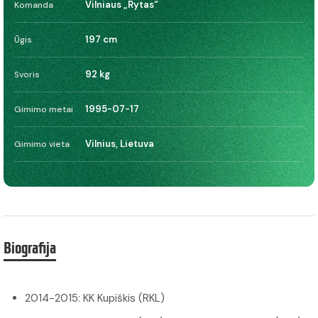
Vilniaus „Rytas“
Komanda
197 cm
Ūgis
92 kg
Svoris
1995-07-17
Gimimo metai
Vilnius, Lietuva
Gimimo vieta
Biografija
2014-2015: KK Kupiškis (RKL)