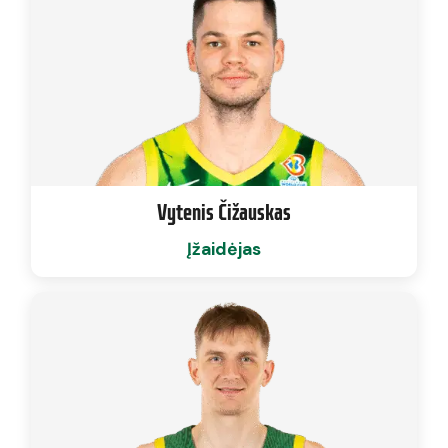
Vytenis Čižauskas
Įžaidėjas