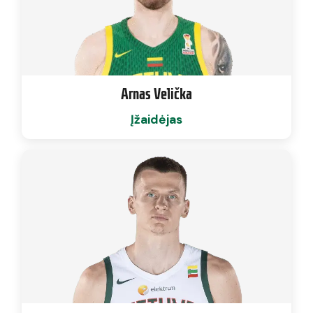
Arnas Velička
Įžaidėjas