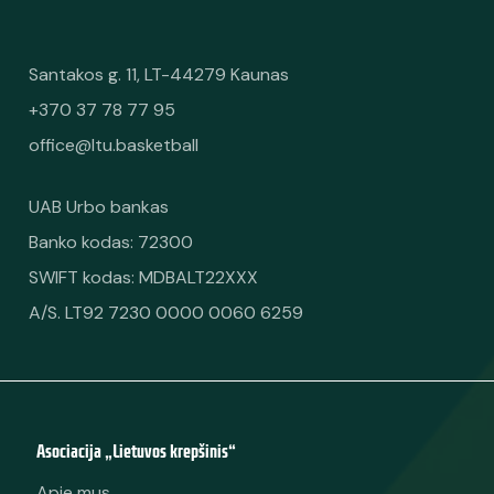
Santakos g. 11, LT-44279 Kaunas
+370 37 78 77 95
office@ltu.basketball
UAB Urbo bankas
Banko kodas: 72300
SWIFT kodas: MDBALT22XXX
A/S. LT92 7230 0000 0060 6259
Asociacija „Lietuvos krepšinis“
Apie mus