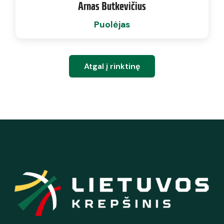
Arnas Butkevičius
Puolėjas
Atgal į rinktinę