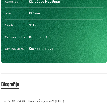
Klaipėdos Neptūnas
Komanda
195 cm
Ūgis
91 kg
Svoris
1999-12-10
Gimimo metai
Kaunas, Lietuva
Gimimo vieta
Biografija
2015-2016: Kauno Žalgiris-2 (NKL)