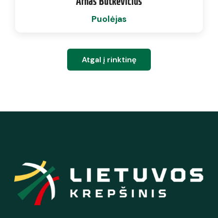
Arnas Butkevičius
Puolėjas
Atgal į rinktinę