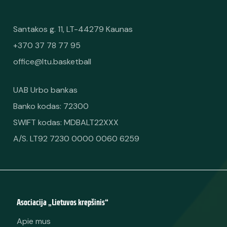
Santakos g. 11, LT-44279 Kaunas
+370 37 78 77 95
office@ltu.basketball
UAB Urbo bankas
Banko kodas: 72300
SWIFT kodas: MDBALT22XXX
A/S. LT92 7230 0000 0060 6259
Asociacija „Lietuvos krepšinis“
Apie mus