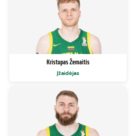
Kristupas Žemaitis
Įžaidėjas