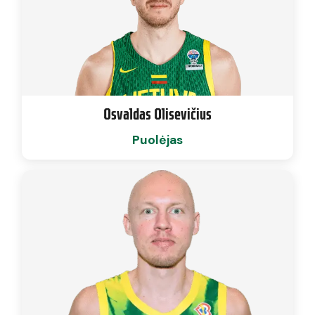
Osvaldas Olisevičius
Puolėjas