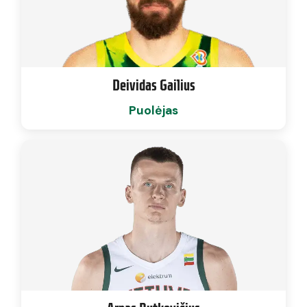
Deividas Gailius
Puolėjas