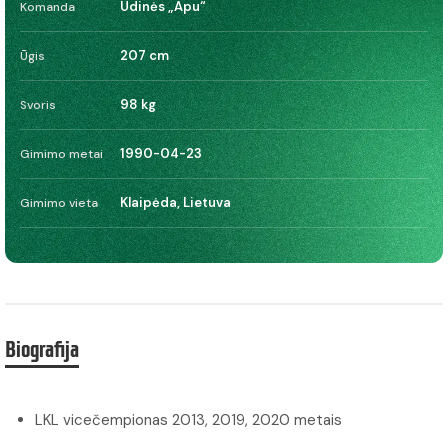
Udinės „Apu“
Komanda
207 cm
Ūgis
98 kg
Svoris
1990-04-23
Gimimo metai
Klaipėda, Lietuva
Gimimo vieta
Biografija
LKL vicečempionas 2013, 2019, 2020 metais