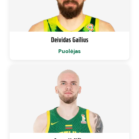
Deividas Gailius
Puolėjas