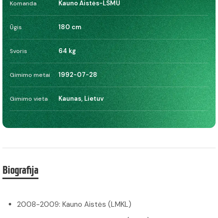
Kauno Aistės-LSMU
Komanda
180 cm
Ūgis
64 kg
Svoris
1992-07-28
Gimimo metai
Kaunas, Lietuv
Gimimo vieta
Biografija
2008-2009: Kauno Aistės (LMKL)