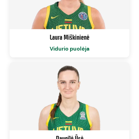
Laura Miškinienė
Vidurio puolėja
Daugilė Ūsė