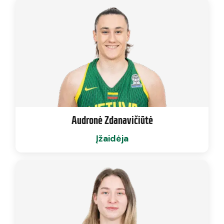
Audronė Zdanavičiūtė
Įžaidėja