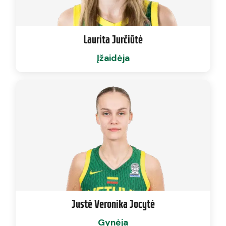
Laurita Jurčiūtė
Įžaidėja
Justė Veronika Jocytė
Gynėja