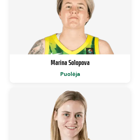
Marina Solopova
Puolėja