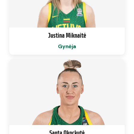
Justina Miknaitė
Gynėja
Santa Okockytė