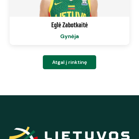
Eglė Zabotkaitė
Gynėja
Atgal į rinktinę