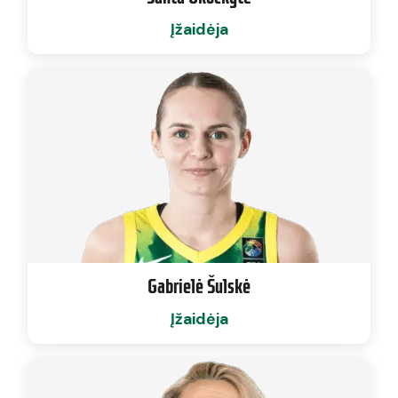
Įžaidėja
Gabrielė Šulskė
Įžaidėja