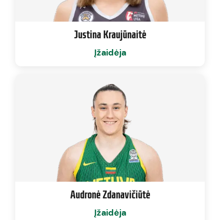
Justina Kraujūnaitė
Įžaidėja
Audronė Zdanavičiūtė
Įžaidėja