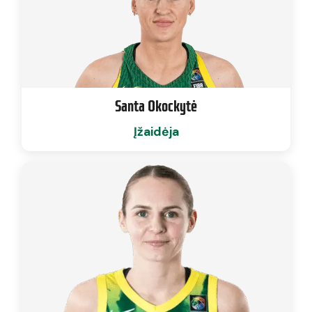
Santa Okockytė
Įžaidėja