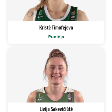
Kristė Timofejeva
Puolėja
Livija Sakevičiūtė