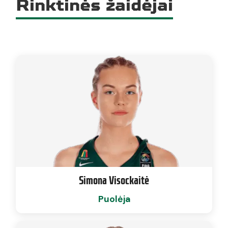
Rinktinės žaidėjai
Simona Visockaitė
Puolėja