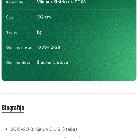
Vilniaus Kibirkštis-TOKS
Komanda
182 cm
Ūgis
kg
Svoris
1989-12-28
Gimimo metai
Šiauliai, Lietuva
Gimimo vieta
Biografija
2012-2013: Kječio C.U.S. (Italija)