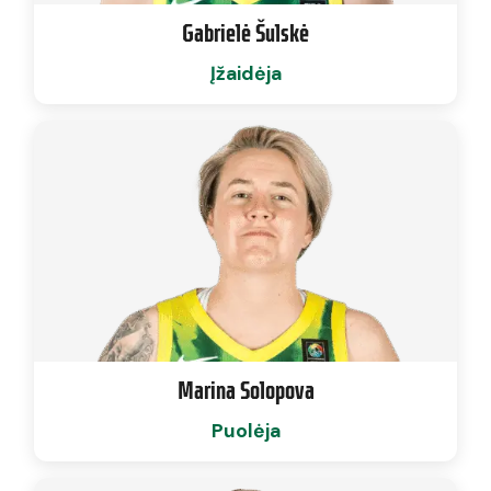
Gabrielė Šulskė
Įžaidėja
Marina Solopova
Puolėja