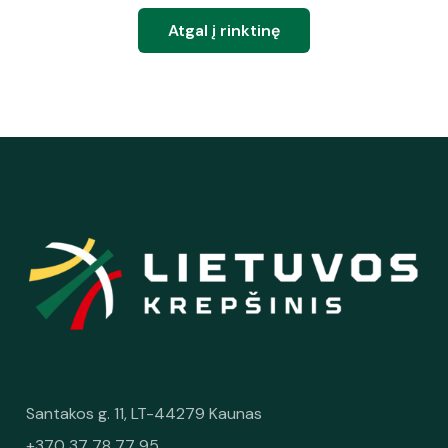
Atgal į rinktinę
Santakos g. 11, LT-44279 Kaunas
+370 37 78 77 95