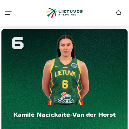
Skip
Menu
Menu
sea
to
main
content
6
Kamilė Nacickaitė-Van der Horst