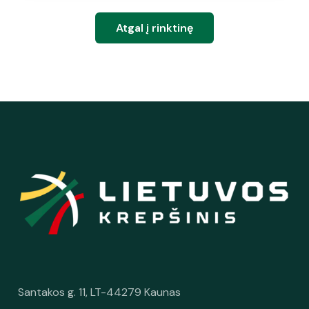
Atgal į rinktinę
Santakos g. 11, LT-44279 Kaunas