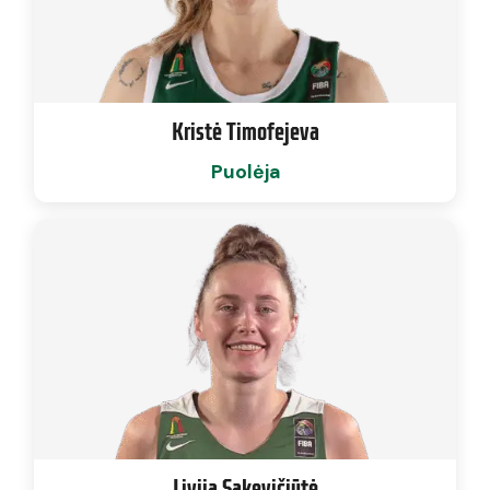
Kristė Timofejeva
Puolėja
Livija Sakevičiūtė