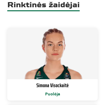
Rinktinės žaidėjai
Simona Visockaitė
Puolėja