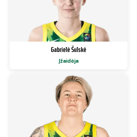
Gabrielė Šulskė
Įžaidėja