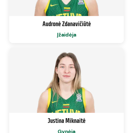
Audronė Zdanavičiūtė
Įžaidėja
Justina Miknaitė
Gynėja