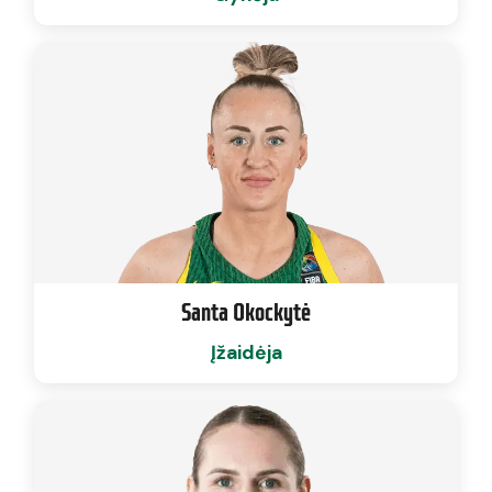
Santa Okockytė
Įžaidėja