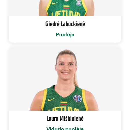
Giedrė Labuckienė
Puolėja
Laura Miškinienė
Vidurio puolėja