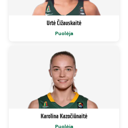
Urtė Čižauskaitė
Puolėja
Karolina Kazočiūnaitė
Puolėja