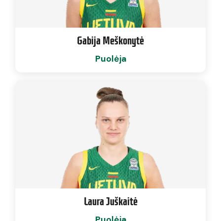
Gabija Meškonytė
Puolėja
Laura Juškaitė
Puolėja