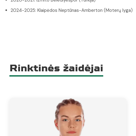
2020-2021: Izmito Belediyespor (Turkija)
2024-2025: Klaipėdos Neptūnas-Amberton (Moterų lyga)
Rinktinės žaidėjai