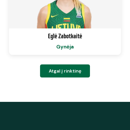
Eglė Zabotkaitė
Gynėja
Atgal į rinktinę