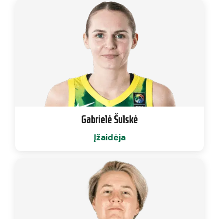
Gabrielė Šulskė
Įžaidėja