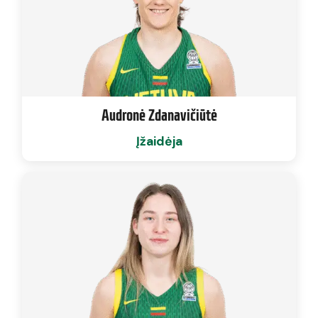
Audronė Zdanavičiūtė
Įžaidėja