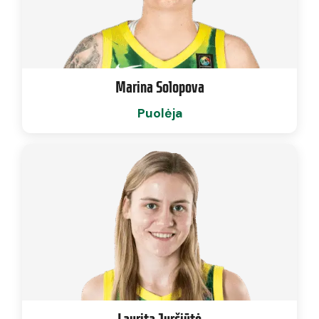
Marina Solopova
Puolėja
Laurita Jurčiūtė