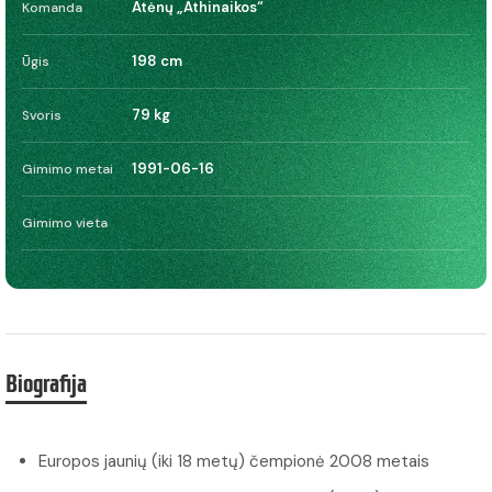
Atėnų „Athinaikos“
Komanda
198 cm
Ūgis
79 kg
Svoris
1991-06-16
Gimimo metai
Gimimo vieta
Biografija
Europos jaunių (iki 18 metų) čempionė 2008 metais