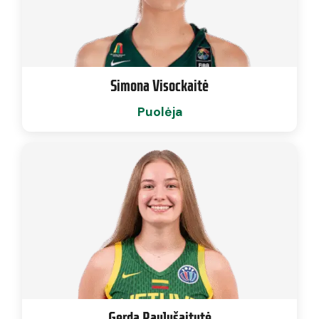
Simona Visockaitė
Puolėja
Gerda Raulušaitytė