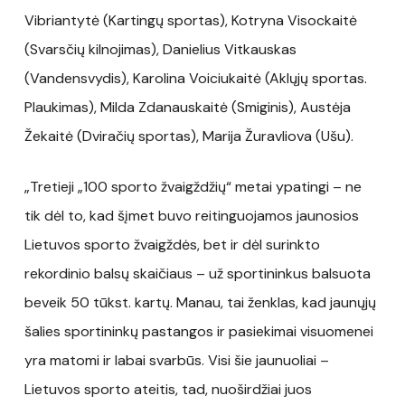
Vibriantytė (Kartingų sportas), Kotryna Visockaitė
(Svarsčių kilnojimas), Danielius Vitkauskas
(Vandensvydis), Karolina Voiciukaitė (Aklųjų sportas.
Plaukimas), Milda Zdanauskaitė (Smiginis), Austėja
Žekaitė (Dviračių sportas), Marija Žuravliova (Ušu).
„Tretieji „100 sporto žvaigždžių“ metai ypatingi – ne
tik dėl to, kad šįmet buvo reitinguojamos jaunosios
Lietuvos sporto žvaigždės, bet ir dėl surinkto
rekordinio balsų skaičiaus – už sportininkus balsuota
beveik 50 tūkst. kartų. Manau, tai ženklas, kad jaunųjų
šalies sportininkų pastangos ir pasiekimai visuomenei
yra matomi ir labai svarbūs. Visi šie jaunuoliai –
Lietuvos sporto ateitis, tad, nuoširdžiai juos