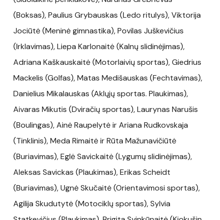
(Boksas), Paulius Grybauskas (Ledo ritulys), Viktorija
Jociūtė (Meninė gimnastika), Povilas Juškevičius
(Irklavimas), Liepa Karlonaitė (Kalnų slidinėjimas),
Adriana Kaškauskaitė (Motorlaivių sportas), Giedrius
Mackelis (Golfas), Matas Medišauskas (Fechtavimas),
Danielius Mikalauskas (Aklųjų sportas. Plaukimas),
Aivaras Mikutis (Dviračių sportas), Laurynas Narušis
(Boulingas), Ainė Raupelytė ir Ariana Rudkovskaja
(Tinklinis), Meda Rimaitė ir Rūta Mažunavičiūtė
(Buriavimas), Eglė Savickaitė (Lygumų slidinėjimas),
Aleksas Savickas (Plaukimas), Erikas Scheidt
(Buriavimas), Ugnė Skučaitė (Orientavimosi sportas),
Agilija Skudutytė (Motociklų sportas), Sylvia
Statkevičius (Plaukimas), Brigita Svinkūnaitė (Kiokušin