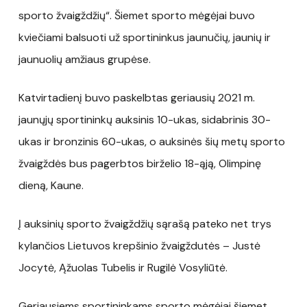
sporto žvaigždžių“. Šiemet sporto mėgėjai buvo
kviečiami balsuoti už sportininkus jaunučių, jaunių ir
jaunuolių amžiaus grupėse.
Katvirtadienį buvo paskelbtas geriausių 2021 m.
jaunųjų sportininkų auksinis 10-ukas, sidabrinis 30-
ukas ir bronzinis 60-ukas, o auksinės šių metų sporto
žvaigždės bus pagerbtos birželio 18-ąją, Olimpinę
dieną, Kaune.
Į auksinių sporto žvaigždžių sąrašą pateko net trys
kylančios Lietuvos krepšinio žvaigždutės – Justė
Jocytė, Ąžuolas Tubelis ir Rugilė Vosyliūtė.
Geriausiems sportininkams sporto mėgėjai šiemet