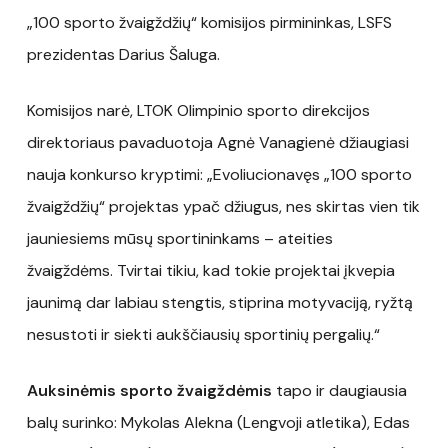
„100 sporto žvaigždžių“ komisijos pirmininkas, LSFS
prezidentas Darius Šaluga.
Komisijos narė, LTOK Olimpinio sporto direkcijos
direktoriaus pavaduotoja Agnė Vanagienė džiaugiasi
nauja konkurso kryptimi: „Evoliucionavęs „100 sporto
žvaigždžių“ projektas ypač džiugus, nes skirtas vien tik
jauniesiems mūsų sportininkams – ateities
žvaigždėms. Tvirtai tikiu, kad tokie projektai įkvepia
jaunimą dar labiau stengtis, stiprina motyvaciją, ryžtą
nesustoti ir siekti aukščiausių sportinių pergalių.“
Auksinėmis sporto žvaigždėmis
tapo ir daugiausia
balų surinko: Mykolas Alekna (Lengvoji atletika), Edas