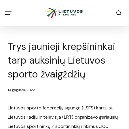
Skip
Menu
Menu
sea
to
main
content
Trys jaunieji krepšininkai
tarp auksinių Lietuvos
sporto žvaigždžių
13 gegužės, 2022
Lietuvos sporto federacijų sąjunga (LSFS) kartu su
Lietuvos radiju ir televizija (LRT) organizavo geriausių
Lietuvos sportininkų ir sportininkių rinkimus „100