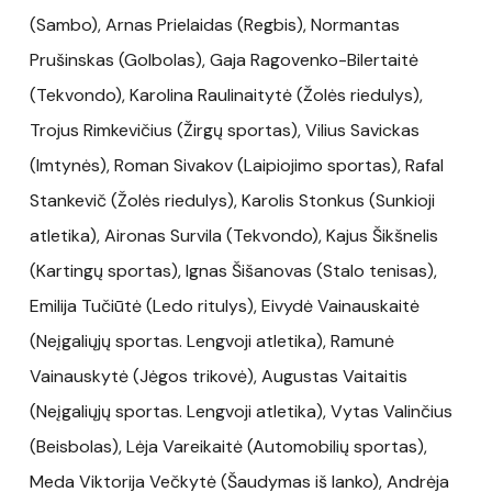
(Sambo), Arnas Prielaidas (Regbis), Normantas
Prušinskas (Golbolas), Gaja Ragovenko-Bilertaitė
(Tekvondo), Karolina Raulinaitytė (Žolės riedulys),
Trojus Rimkevičius (Žirgų sportas), Vilius Savickas
(Imtynės), Roman Sivakov (Laipiojimo sportas), Rafal
Stankevič (Žolės riedulys), Karolis Stonkus (Sunkioji
atletika), Aironas Survila (Tekvondo), Kajus Šikšnelis
(Kartingų sportas), Ignas Šišanovas (Stalo tenisas),
Emilija Tučiūtė (Ledo ritulys), Eivydė Vainauskaitė
(Neįgaliųjų sportas. Lengvoji atletika), Ramunė
Vainauskytė (Jėgos trikovė), Augustas Vaitaitis
(Neįgaliųjų sportas. Lengvoji atletika), Vytas Valinčius
(Beisbolas), Lėja Vareikaitė (Automobilių sportas),
Meda Viktorija Večkytė (Šaudymas iš lanko), Andrėja