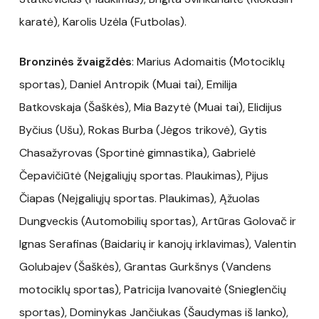
karatė), Karolis Uzėla (Futbolas).
Bronzinės žvaigždės
: Marius Adomaitis (Motociklų
sportas), Daniel Antropik (Muai tai), Emilija
Batkovskaja (Šaškės), Mia Bazytė (Muai tai), Elidijus
Byčius (Ušu), Rokas Burba (Jėgos trikovė), Gytis
Chasažyrovas (Sportinė gimnastika), Gabrielė
Čepavičiūtė (Neįgaliųjų sportas. Plaukimas), Pijus
Čiapas (Neįgaliųjų sportas. Plaukimas), Ąžuolas
Dungveckis (Automobilių sportas), Artūras Golovač ir
Ignas Serafinas (Baidarių ir kanojų irklavimas), Valentin
Golubajev (Šaškės), Grantas Gurkšnys (Vandens
motociklų sportas), Patricija Ivanovaitė (Snieglenčių
sportas), Dominykas Jančiukas (Šaudymas iš lanko),