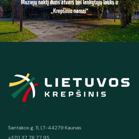
Muziejų naktį duris atvers bei lankytojų lauks ir
„Krepšinio namai“
Santakos g. 11, LT-44279 Kaunas
+370 37 78 77 95