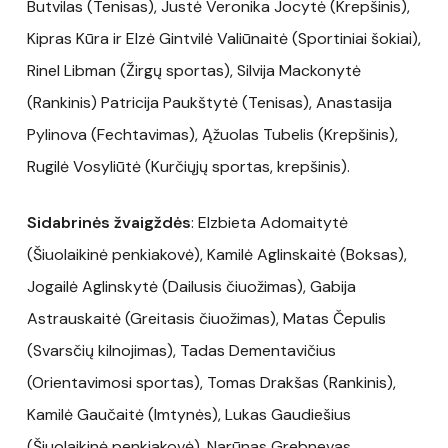
Butvilas (Tenisas), Justė Veronika Jocytė (Krepšinis),
Kipras Kūra ir Elzė Gintvilė Valiūnaitė (Sportiniai šokiai),
Rinel Libman (Žirgų sportas), Silvija Mackonytė
(Rankinis) Patricija Paukštytė (Tenisas), Anastasija
Pylinova (Fechtavimas), Ąžuolas Tubelis (Krepšinis),
Rugilė Vosyliūtė (Kurčiųjų sportas, krepšinis).
Sidabrinės žvaigždės
: Elzbieta Adomaitytė
(Šiuolaikinė penkiakovė), Kamilė Aglinskaitė (Boksas),
Jogailė Aglinskytė (Dailusis čiuožimas), Gabija
Astrauskaitė (Greitasis čiuožimas), Matas Čepulis
(Svarsčių kilnojimas), Tadas Dementavičius
(Orientavimosi sportas), Tomas Drakšas (Rankinis),
Kamilė Gaučaitė (Imtynės), Lukas Gaudiešius
(Šiuolaikinė penkiakovė), Narūnas Grebnevas