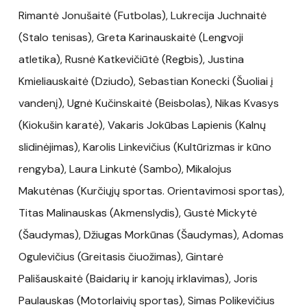
Rimantė Jonušaitė (Futbolas), Lukrecija Juchnaitė
(Stalo tenisas), Greta Karinauskaitė (Lengvoji
atletika), Rusnė Katkevičiūtė (Regbis), Justina
Kmieliauskaitė (Dziudo), Sebastian Konecki (Šuoliai į
vandenį), Ugnė Kučinskaitė (Beisbolas), Nikas Kvasys
(Kiokušin karatė), Vakaris Jokūbas Lapienis (Kalnų
slidinėjimas), Karolis Linkevičius (Kultūrizmas ir kūno
rengyba), Laura Linkutė (Sambo), Mikalojus
Makutėnas (Kurčiųjų sportas. Orientavimosi sportas),
Titas Malinauskas (Akmenslydis), Gustė Mickytė
(Šaudymas), Džiugas Morkūnas (Šaudymas), Adomas
Ogulevičius (Greitasis čiuožimas), Gintarė
Pališauskaitė (Baidarių ir kanojų irklavimas), Joris
Paulauskas (Motorlaivių sportas), Simas Polikevičius