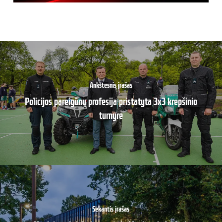
Ankstesnis įrašas
Policijos pareigūnų profesija pristatyta 3x3 krepšinio
turnyre
Sekantis įrašas