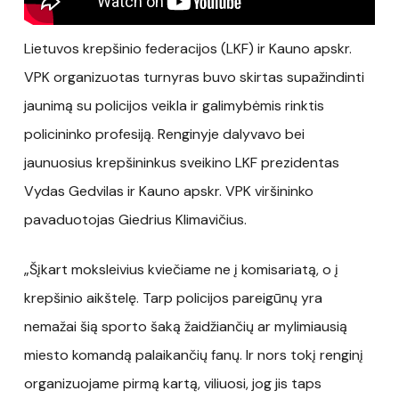
Lietuvos krepšinio federacijos (LKF) ir Kauno apskr.
VPK organizuotas turnyras buvo skirtas supažindinti
jaunimą su policijos veikla ir galimybėmis rinktis
policininko profesiją. Renginyje dalyvavo bei
jaunuosius krepšininkus sveikino LKF prezidentas
Vydas Gedvilas ir Kauno apskr. VPK viršininko
pavaduotojas Giedrius Klimavičius.
„Šįkart moksleivius kviečiame ne į komisariatą, o į
krepšinio aikštelę. Tarp policijos pareigūnų yra
nemažai šią sporto šaką žaidžiančių ar mylimiausią
miesto komandą palaikančių fanų. Ir nors tokį renginį
organizuojame pirmą kartą, viliuosi, jog jis taps