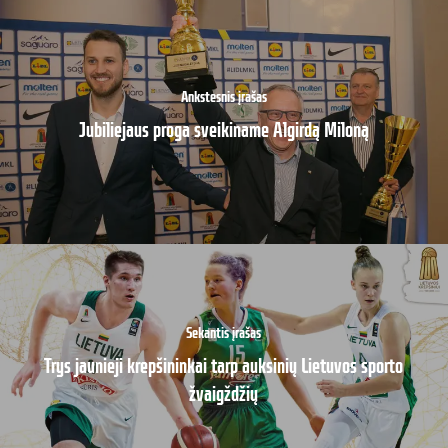
Ankstesnis įrašas
Jubiliejaus proga sveikiname Algirdą Miloną
Sekantis įrašas
Trys jaunieji krepšininkai tarp auksinių Lietuvos sporto
žvaigždžių