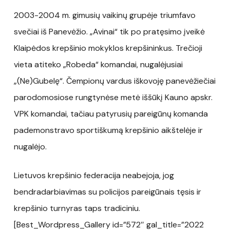
2003-2004 m. gimusių vaikinų grupėje triumfavo
svečiai iš Panevėžio. „Avinai“ tik po pratęsimo įveikė
Klaipėdos krepšinio mokyklos krepšininkus. Trečioji
vieta atiteko „Robeda“ komandai, nugalėjusiai
„(Ne)Gubelę“. Čempionų vardus iškovoję panevėžiečiai
parodomosiose rungtynėse metė iššūkį Kauno apskr.
VPK komandai, tačiau patyrusių pareigūnų komanda
pademonstravo sportiškumą krepšinio aikštelėje ir
nugalėjo.
Lietuvos krepšinio federacija neabejoja, jog
bendradarbiavimas su policijos pareigūnais tęsis ir
krepšinio turnyras taps tradiciniu.
[Best_Wordpress_Gallery id=”572″ gal_title=”2022