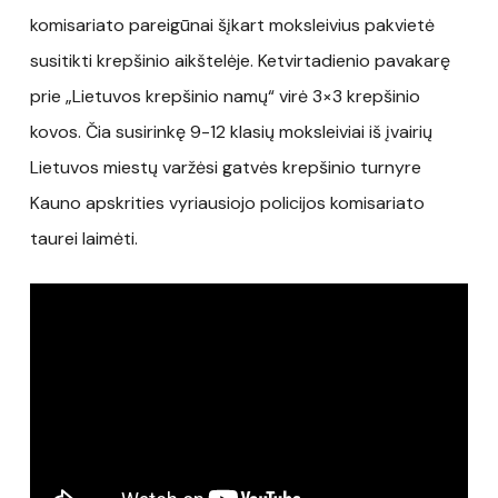
komisariato pareigūnai šįkart moksleivius pakvietė
susitikti krepšinio aikštelėje. Ketvirtadienio pavakarę
prie „Lietuvos krepšinio namų“ virė 3×3 krepšinio
kovos. Čia susirinkę 9-12 klasių moksleiviai iš įvairių
Lietuvos miestų varžėsi gatvės krepšinio turnyre
Kauno apskrities vyriausiojo policijos komisariato
taurei laimėti.