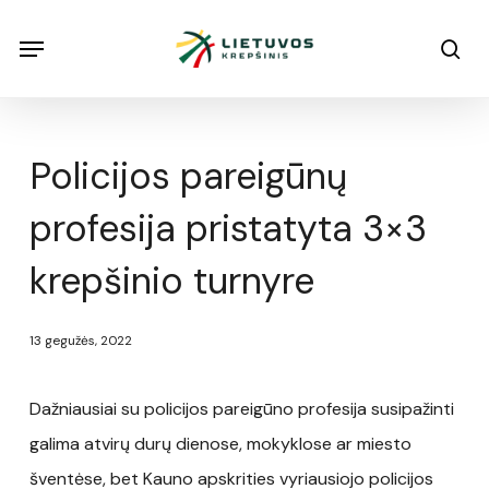
Skip
Menu
Menu
sea
to
main
content
Policijos pareigūnų
profesija pristatyta 3×3
krepšinio turnyre
13 gegužės, 2022
Dažniausiai su policijos pareigūno profesija susipažinti
galima atvirų durų dienose, mokyklose ar miesto
šventėse, bet Kauno apskrities vyriausiojo policijos