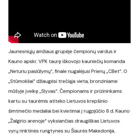
Jaunesniųjų amžiaus grupėje čempionų vardus ir
Kauno apskr. VPK taurę iškovojo kauniečių komanda
„Neturiu pasiūlymų“, finale nugalėjusi Prienų „CBet“. O
„Stūmokliai“ džiaugėsi trečiąja vieta, bronziniame
mūšyje įveikę „Slyvas“. Čempionams ir prizininkams
kartu su taurėmis atiteko Lietuvos krepšinio
šimtmečio medaliai bei kvietimai į rugpjūčio 8 d. Kauno
„Žalgirio arenoje“ vyksiančias draugiškas Lietuvos
vyrų rinktinės rungtynes su Šiaurės Makedonija.