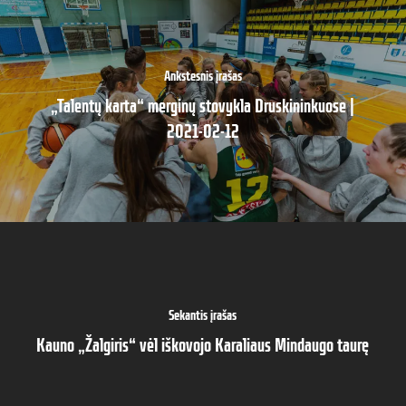
Ankstesnis įrašas
„Talentų karta“ merginų stovykla Druskininkuose |
2021-02-12
Sekantis įrašas
Kauno „Žalgiris“ vėl iškovojo Karaliaus Mindaugo taurę