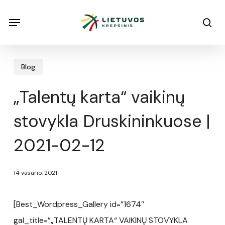
Skip
Menu
Menu
sea
to
main
content
Blog
„Talentų karta“ vaikinų
stovykla Druskininkuose |
2021-02-12
14 vasario, 2021
[Best_Wordpress_Gallery id=”1674″
gal_title=”„TALENTŲ KARTA“ VAIKINŲ STOVYKLA