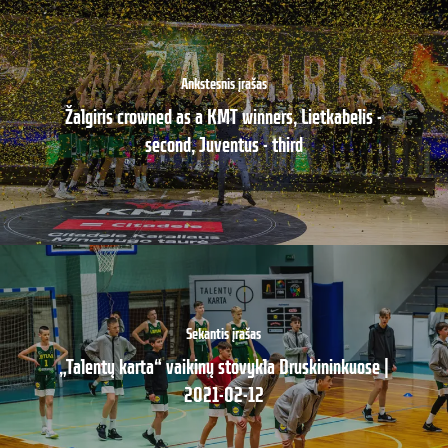
Ankstesnis įrašas
Žalgiris crowned as a KMT winners, Lietkabelis -
second, Juventus - third
Sekantis įrašas
„Talentų karta“ vaikinų stovykla Druskininkuose |
2021-02-12