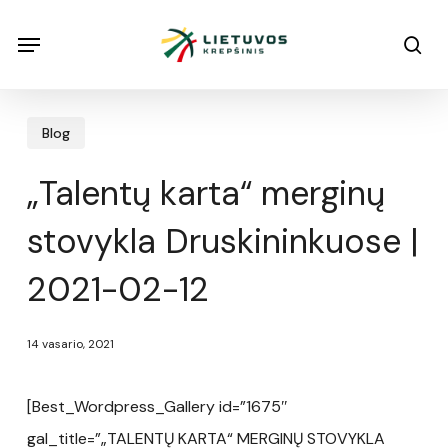
Skip
Menu
Menu
sea
to
main
content
Blog
„Talentų karta“ merginų
stovykla Druskininkuose |
2021-02-12
14 vasario, 2021
[Best_Wordpress_Gallery id=”1675″
gal_title=”„TALENTŲ KARTA“ MERGINŲ STOVYKLA