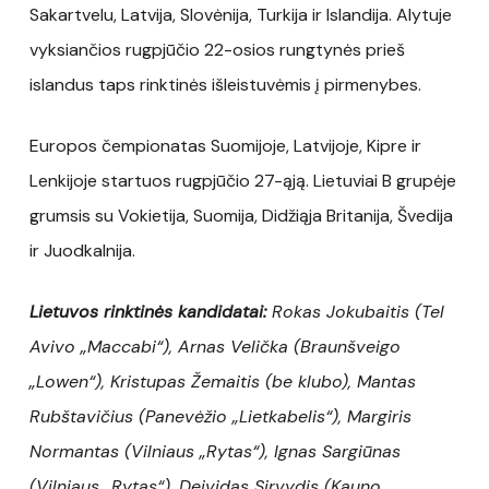
Sakartvelu, Latvija, Slovėnija, Turkija ir Islandija. Alytuje
vyksiančios rugpjūčio 22-osios rungtynės prieš
islandus taps rinktinės išleistuvėmis į pirmenybes.
Europos čempionatas Suomijoje, Latvijoje, Kipre ir
Lenkijoje startuos rugpjūčio 27-ąją. Lietuviai B grupėje
grumsis su Vokietija, Suomija, Didžiąja Britanija, Švedija
ir Juodkalnija.
Lietuvos rinktinės kandidatai:
Rokas Jokubaitis (Tel
Avivo „Maccabi“), Arnas Velička (Braunšveigo
„Lowen“), Kristupas Žemaitis (be klubo), Mantas
Rubštavičius (Panevėžio „Lietkabelis“), Margiris
Normantas (Vilniaus „Rytas“), Ignas Sargiūnas
(Vilniaus „Rytas“), Deividas Sirvydis (Kauno