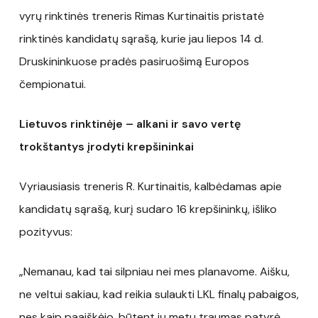
vyrų rinktinės treneris Rimas Kurtinaitis pristatė
rinktinės kandidatų sąrašą, kurie jau liepos 14 d.
Druskininkuose pradės pasiruošimą Europos
čempionatui.
Lietuvos rinktinėje – alkani ir savo vertę
trokštantys įrodyti krepšininkai
Vyriausiasis treneris R. Kurtinaitis, kalbėdamas apie
kandidatų sąrašą, kurį sudaro 16 krepšininkų, išliko
pozityvus:
„Nemanau, kad tai silpniau nei mes planavome. Aišku,
ne veltui sakiau, kad reikia sulaukti LKL finalų pabaigos,
nes kaip paaiškėjo, būtent jų metu traumas patyrė