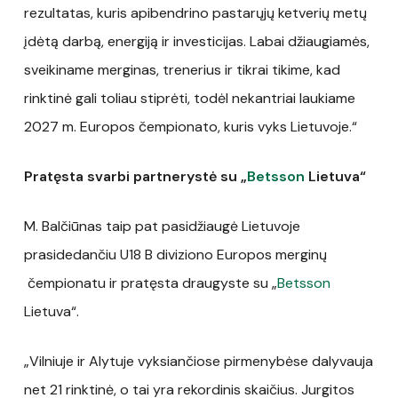
rezultatas, kuris apibendrino pastarųjų ketverių metų
įdėtą darbą, energiją ir investicijas. Labai džiaugiamės,
sveikiname merginas, trenerius ir tikrai tikime, kad
rinktinė gali toliau stiprėti, todėl nekantriai laukiame
2027 m. Europos čempionato, kuris vyks Lietuvoje.“
Pratęsta svarbi partnerystė su „
Betsson
Lietuva“
M. Balčiūnas taip pat pasidžiaugė Lietuvoje
prasidedančiu U18 B diviziono Europos merginų
čempionatu ir pratęsta draugyste su „
Betsson
Lietuva“.
„Vilniuje ir Alytuje vyksiančiose pirmenybėse dalyvauja
net 21 rinktinė, o tai yra rekordinis skaičius. Jurgitos