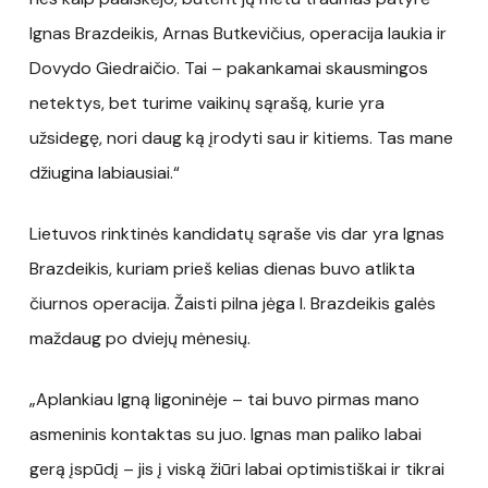
Ignas Brazdeikis, Arnas Butkevičius, operacija laukia ir
Dovydo Giedraičio. Tai – pakankamai skausmingos
netektys, bet turime vaikinų sąrašą, kurie yra
užsidegę, nori daug ką įrodyti sau ir kitiems. Tas mane
džiugina labiausiai.“
Lietuvos rinktinės kandidatų sąraše vis dar yra Ignas
Brazdeikis, kuriam prieš kelias dienas buvo atlikta
čiurnos operacija. Žaisti pilna jėga I. Brazdeikis galės
maždaug po dviejų mėnesių.
„Aplankiau Igną ligoninėje – tai buvo pirmas mano
asmeninis kontaktas su juo. Ignas man paliko labai
gerą įspūdį – jis į viską žiūri labai optimistiškai ir tikrai