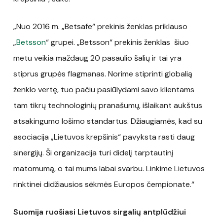
„Nuo 2016 m. „Betsafe“ prekinis ženklas priklauso
„
Betsson
“ grupei. „Betsson“ prekinis ženklas šiuo
metu veikia maždaug 20 pasaulio šalių ir tai yra
stiprus grupės flagmanas. Norime stiprinti globalią
ženklo vertę, tuo pačiu pasiūlydami savo klientams
tam tikrų technologinių pranašumų, išlaikant aukštus
atsakingumo lošimo standartus. Džiaugiamės, kad su
asociacija „Lietuvos krepšinis“ pavyksta rasti daug
sinergijų. Ši organizacija turi didelį tarptautinį
matomumą, o tai mums labai svarbu. Linkime Lietuvos
rinktinei didžiausios sėkmės Europos čempionate.“
Suomija ruošiasi Lietuvos sirgalių antplūdžiui