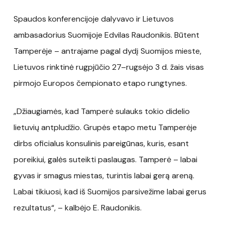
Spaudos konferencijoje dalyvavo ir Lietuvos
ambasadorius Suomijoje Edvilas Raudonikis. Būtent
Tamperėje – antrajame pagal dydį Suomijos mieste,
Lietuvos rinktinė rugpjūčio 27–rugsėjo 3 d. žais visas
pirmojo Europos čempionato etapo rungtynes.
„Džiaugiamės, kad Tamperė sulauks tokio didelio
lietuvių antpludžio. Grupės etapo metu Tamperėje
dirbs oficialus konsulinis pareigūnas, kuris, esant
poreikiui, galės suteikti paslaugas. Tamperė – labai
gyvas ir smagus miestas, turintis labai gerą areną.
Labai tikiuosi, kad iš Suomijos parsivežime labai gerus
rezultatus“, – kalbėjo E. Raudonikis.