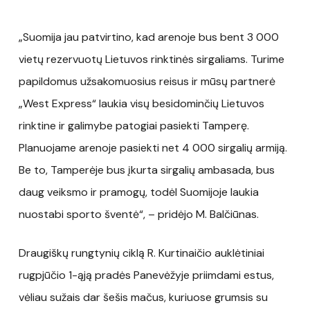
„Suomija jau patvirtino, kad arenoje bus bent 3 000
vietų rezervuotų Lietuvos rinktinės sirgaliams. Turime
papildomus užsakomuosius reisus ir mūsų partnerė
„West Express“ laukia visų besidominčių Lietuvos
rinktine ir galimybe patogiai pasiekti Tamperę.
Planuojame arenoje pasiekti net 4 000 sirgalių armiją.
Be to, Tamperėje bus įkurta sirgalių ambasada, bus
daug veiksmo ir pramogų, todėl Suomijoje laukia
nuostabi sporto šventė“, – pridėjo M. Balčiūnas.
Draugiškų rungtynių ciklą R. Kurtinaičio auklėtiniai
rugpjūčio 1-ąją pradės Panevėžyje priimdami estus,
vėliau sužais dar šešis mačus, kuriuose grumsis su