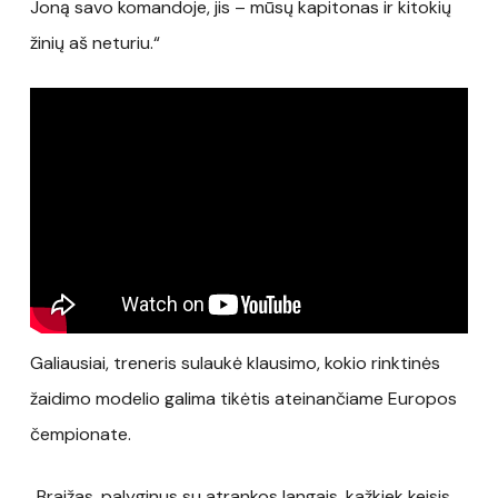
Joną savo komandoje, jis – mūsų kapitonas ir kitokių
žinių aš neturiu.“
Galiausiai, treneris sulaukė klausimo, kokio rinktinės
žaidimo modelio galima tikėtis ateinančiame Europos
čempionate.
„Braižas, palyginus su atrankos langais, kažkiek keisis,