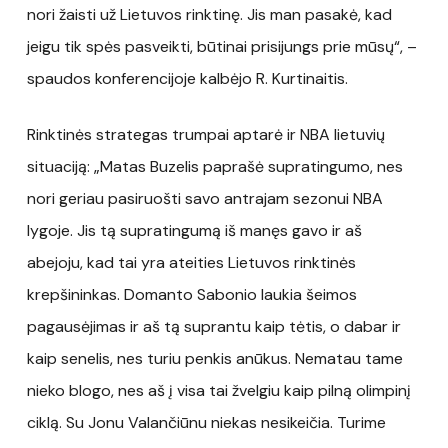
nori žaisti už Lietuvos rinktinę. Jis man pasakė, kad
jeigu tik spės pasveikti, būtinai prisijungs prie mūsų“, –
spaudos konferencijoje kalbėjo R. Kurtinaitis.
Rinktinės strategas trumpai aptarė ir NBA lietuvių
situaciją: „Matas Buzelis paprašė supratingumo, nes
nori geriau pasiruošti savo antrajam sezonui NBA
lygoje. Jis tą supratingumą iš manęs gavo ir aš
abejoju, kad tai yra ateities Lietuvos rinktinės
krepšininkas. Domanto Sabonio laukia šeimos
pagausėjimas ir aš tą suprantu kaip tėtis, o dabar ir
kaip senelis, nes turiu penkis anūkus. Nematau tame
nieko blogo, nes aš į visa tai žvelgiu kaip pilną olimpinį
ciklą. Su Jonu Valančiūnu niekas nesikeičia. Turime