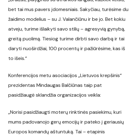
bet tai mus pavers įdomesniais. Sakyčiau, turėsime du
žaidimo modelius – su J. Valančiūnu ir be jo. Bet kokiu
atveju, turime išlaikyti savo stilių – agresyvią gynybą,
greitą puolimą. Tiesiog turime dirbti savo darbą ir tai
daryti nuoširdžiai, 100 procentų ir pažiūrėsime, kas iš
to išeis.“
Konferencijos metu asociacijos „Lietuvos krepšinis“
prezidentas Mindaugas Balčiūnas taip pat
pasidžiaugė sklandžia organizacijos veikla:
„Norisi pasidžiaugti moterų rinktinės pasiekimu, kuri
mums padovanojo gerų emocijų ir pateko į geriausių
Europos komandų aštuntuką. Tai – etapinis