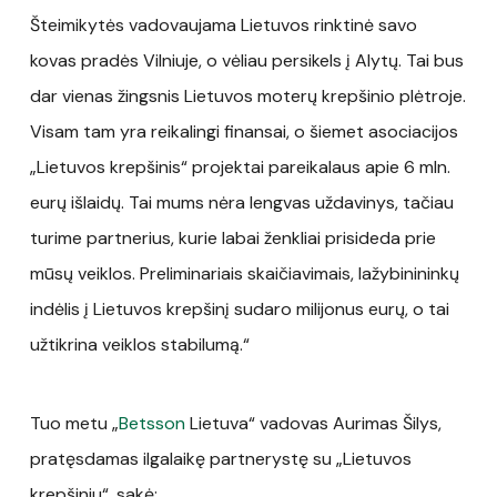
Šteimikytės vadovaujama Lietuvos rinktinė savo
kovas pradės Vilniuje, o vėliau persikels į Alytų. Tai bus
dar vienas žingsnis Lietuvos moterų krepšinio plėtroje.
Visam tam yra reikalingi finansai, o šiemet asociacijos
„Lietuvos krepšinis“ projektai pareikalaus apie 6 mln.
eurų išlaidų. Tai mums nėra lengvas uždavinys, tačiau
turime partnerius, kurie labai ženkliai prisideda prie
mūsų veiklos. Preliminariais skaičiavimais, lažybinininkų
indėlis į Lietuvos krepšinį sudaro milijonus eurų, o tai
užtikrina veiklos stabilumą.“
Tuo metu „
Betsson
Lietuva“ vadovas Aurimas Šilys,
pratęsdamas ilgalaikę partnerystę su „Lietuvos
krepšiniu“, sakė: