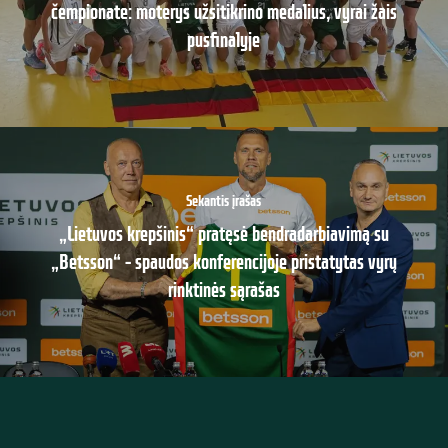
čempionate: moterys užsitikrino medalius, vyrai žais
pusfinalyje
Sekantis įrašas
„Lietuvos krepšinis“ pratęsė bendradarbiavimą su
„Betsson“ – spaudos konferencijoje pristatytas vyrų
rinktinės sąrašas