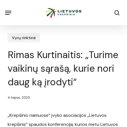
Skip
Menu
Menu
sea
to
main
content
Vyrų rinktinė
Rimas Kurtinaitis: „Turime
vaikinų sąrašą, kurie nori
daug ką įrodyti“
4 liepos, 2025
„Krepšinio namuose“ įvyko asociacijos „Lietuvos
krepšinis“ spaudos konferencija, kurios metu Lietuvos