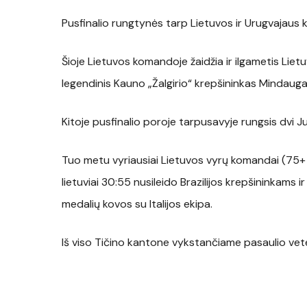
Pusfinalio rungtynės tarp Lietuvos ir Urugvajaus k
Šioje Lietuvos komandoje žaidžia ir ilgametis Liet
legendinis Kauno „Žalgirio“ krepšininkas Mindauga
Kitoje pusfinalio poroje tarpusavyje rungsis dvi 
Tuo metu vyriausiai Lietuvos vyrų komandai (75+ a
lietuviai 30:55 nusileido Brazilijos krepšininkam
medalių kovos su Italijos ekipa.
Iš viso Tičino kantone vykstančiame pasaulio ve