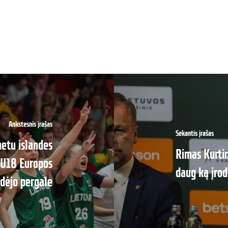
Ankstesnis įrašas
Sekantis įrašas
etu islandes
Rimas Kurtin
ė U18 Europos
daug ką įrod
dėjo pergale