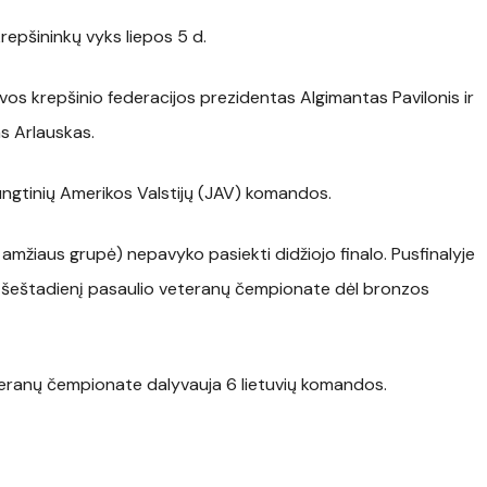
repšininkų vyks liepos 5 d.
uvos krepšinio federacijos prezidentas Algimantas Pavilonis ir
s Arlauskas.
Jungtinių Amerikos Valstijų (JAV) komandos.
mžiaus grupė) nepavyko pasiekti didžiojo finalo. Pusfinalyje
s ir šeštadienį pasaulio veteranų čempionate dėl bronzos
teranų čempionate dalyvauja 6 lietuvių komandos.