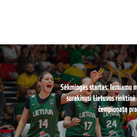
Sėkmingas startas: lemiamu m
surakinusi Lietuvos rinktin
čempionatą pra