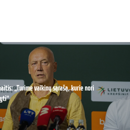
aitis: „Turime vaikinų sąrašą, kurie nori
yti“