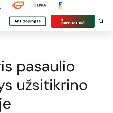
El.
sea
Antidopingas
parduotuvė
is pasaulio
s užsitikrino
je