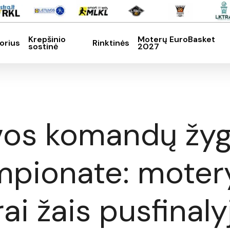
Krepšinio
Moterų EuroBasket
orius
Rinktinės
sostinė
2027
SC, kad nutrauktumėte
vos komandų žyg
pionate: motery
ai žais pusfinaly