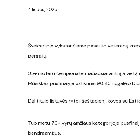
4 liepos, 2025
Šveicarijoje vykstančiame pasaulio veteranų kre
pergalių.
35+ moterų čempionate mažiausiai antrąją vietą i
Mūsiškės pusfinalyje užtikrinai 90:43 nugalėjo Didž
Dėl titulo lietuvės rytoj, šeštadienį, kovos su Esti
Tuo metu 70+ vyrų amžiaus kategorijoje pusfinalį 
bendraamžius.