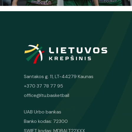
Santakos g. 11, LT-44279 Kaunas
+370 37 78 77 95
office@ltu.basketball
UAB Urbo bankas
Banko kodas: 72300
SWIFT kodas: MDBALT22XXX