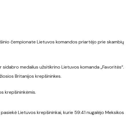
pšinio čempionate Lietuvos komandos priartėjo prie skambių
r sidabro medalius užsitikrino Lietuvos komanda „Favoritės“.
iosios Britanijos krepšininkes.
jos krepšininkėmis.
pasiekė Lietuvos krepšininkai, kurie 59:41 nugalėjo Meksikos