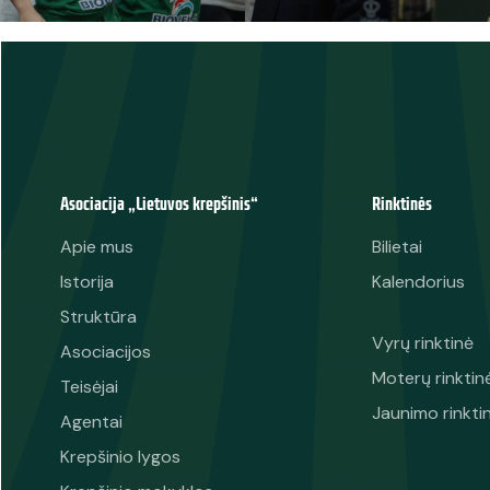
Asociacija „Lietuvos krepšinis“
Rinktinės
Apie mus
Bilietai
Istorija
Kalendorius
Struktūra
Vyrų rinktinė
Asociacijos
Moterų rinktin
Teisėjai
Jaunimo rinkti
Agentai
Krepšinio lygos