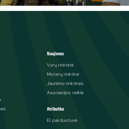
Naujienos
Vyrų rinktinė
Moterų rinktinė
Jaunimo rinktinės
Asociacijos veikla
ė
Atributika
nės
El. parduotuvė