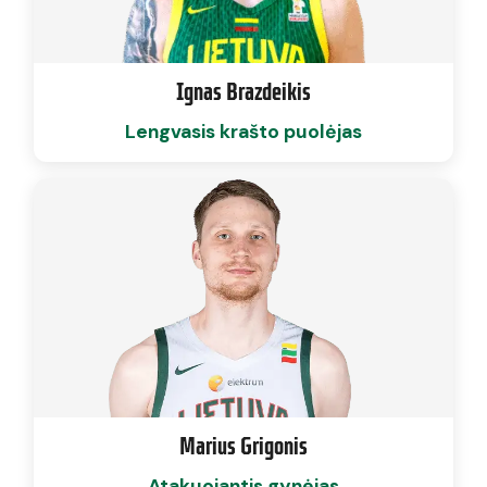
Ignas Brazdeikis
Lengvasis krašto puolėjas
Marius Grigonis
Atakuojantis gynėjas