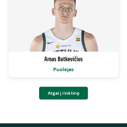
Arnas Butkevičius
Puolėjas
Atgal į rinktinę