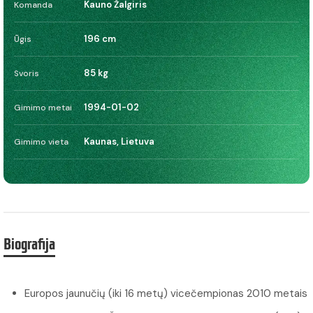
Kauno Žalgiris
Komanda
196 cm
Ūgis
85 kg
Svoris
1994-01-02
Gimimo metai
Kaunas, Lietuva
Gimimo vieta
Biografija
Europos jaunučių (iki 16 metų) vicečempionas 2010 metais