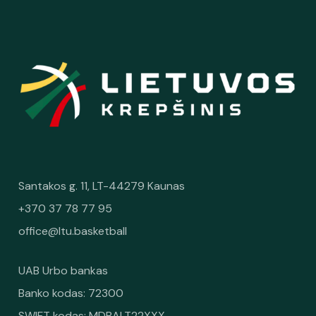
Santakos g. 11, LT-44279 Kaunas
+370 37 78 77 95
office@ltu.basketball
UAB Urbo bankas
Banko kodas: 72300
SWIFT kodas: MDBALT22XXX