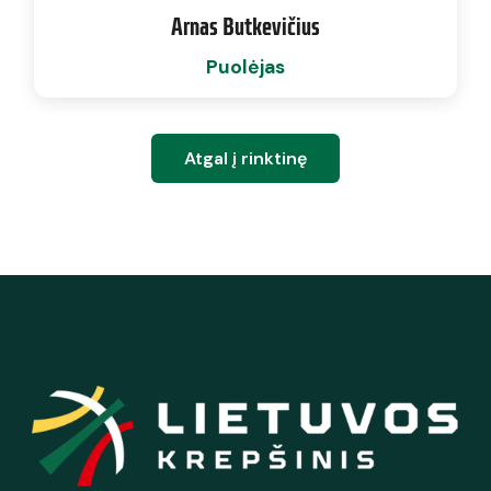
Arnas Butkevičius
Puolėjas
Atgal į rinktinę