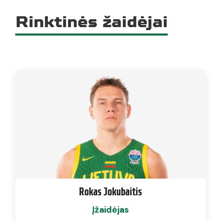
Rinktinės žaidėjai
Rokas Jokubaitis
Įžaidėjas