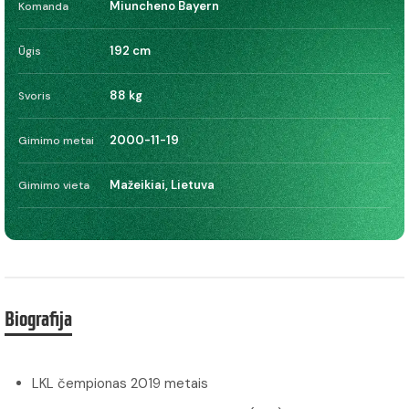
Miuncheno Bayern
Komanda
192 cm
Ūgis
88 kg
Svoris
2000-11-19
Gimimo metai
Mažeikiai, Lietuva
Gimimo vieta
Biografija
LKL čempionas 2019 metais