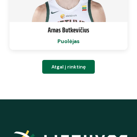
Arnas Butkevičius
Puolėjas
Atgal į rinktinę