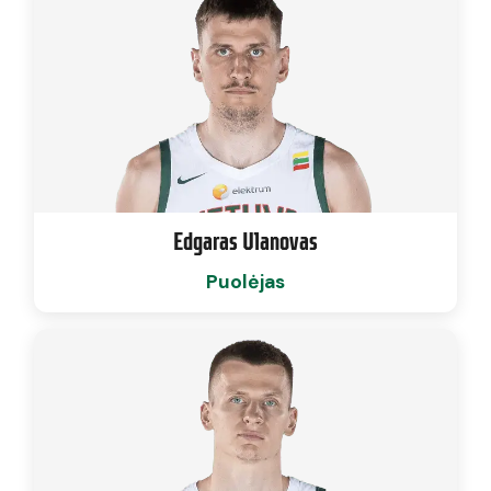
Edgaras Ulanovas
Puolėjas