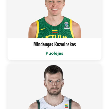
Mindaugas Kuzminskas
Puolėjas