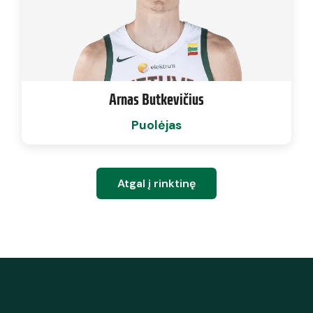
Arnas Butkevičius
Puolėjas
Atgal į rinktinę