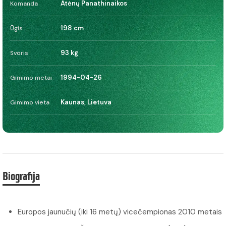
Atėnų Panathinaikos
Komanda
198 cm
Ūgis
93 kg
Svoris
1994-04-26
Gimimo metai
Kaunas, Lietuva
Gimimo vieta
Biografija
Europos jaunučių (iki 16 metų) vicečempionas 2010 metais