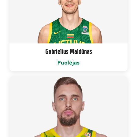
Gabrielius Maldūnas
Puolėjas