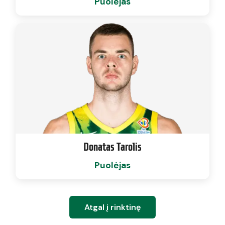
Puolėjas
Donatas Tarolis
Puolėjas
Atgal į rinktinę