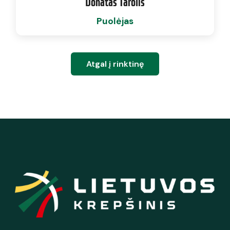
Donatas Tarolis
Puolėjas
Atgal į rinktinę