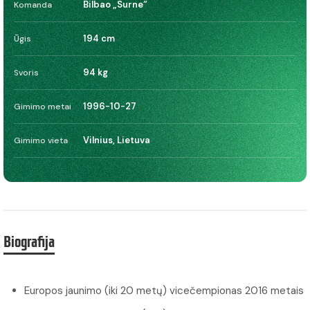
Bilbao „Surne“
Komanda
194 cm
Ūgis
94 kg
Svoris
1996-10-27
Gimimo metai
Vilnius, Lietuva
Gimimo vieta
Biografija
Europos jaunimo (iki 20 metų) vicečempionas 2016 metais