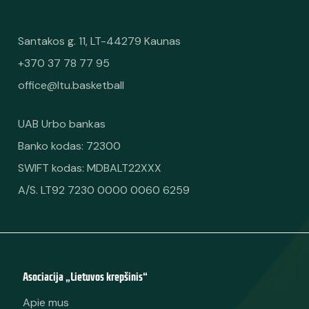
Santakos g. 11, LT-44279 Kaunas
+370 37 78 77 95
office@ltu.basketball
UAB Urbo bankas
Banko kodas: 72300
SWIFT kodas: MDBALT22XXX
A/S. LT92 7230 0000 0060 6259
Asociacija „Lietuvos krepšinis“
Apie mus