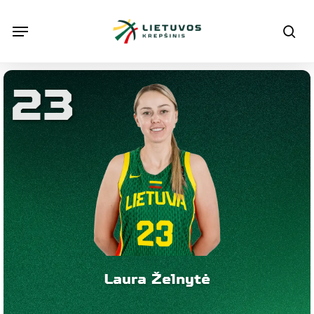
Skip
Menu
Menu
sea
to
main
content
23
Laura Želnytė