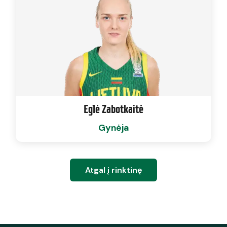
Eglė Zabotkaitė
Gynėja
Atgal į rinktinę