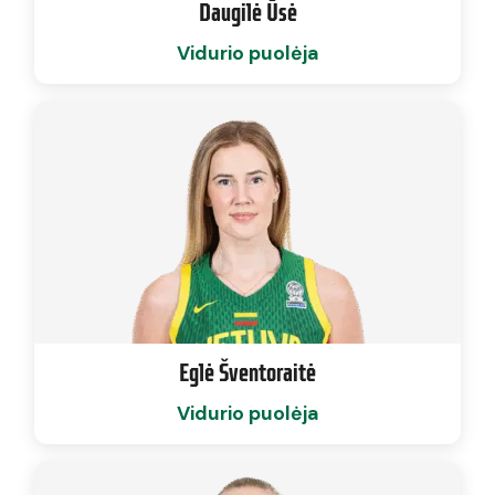
Daugilė Ūsė
Vidurio puolėja
Eglė Šventoraitė
Vidurio puolėja