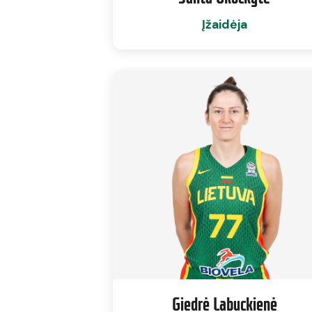
Įžaidėja
Giedrė Labuckienė