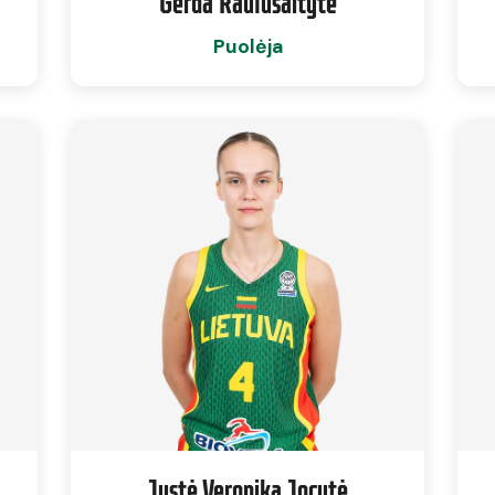
Gerda Raulušaitytė
Puolėja
Justė Veronika Jocytė