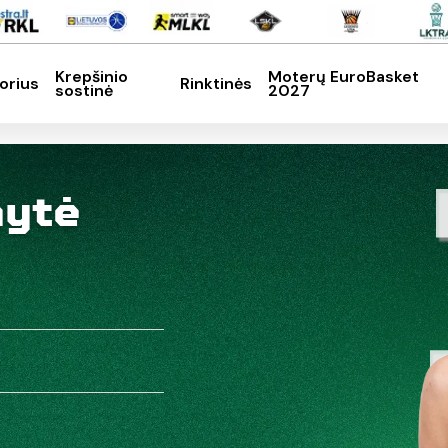
Krepšinio
Moterų EuroBasket
orius
Rinktinės
sostinė
2027
SC, kad nutrauktumėte
nytė