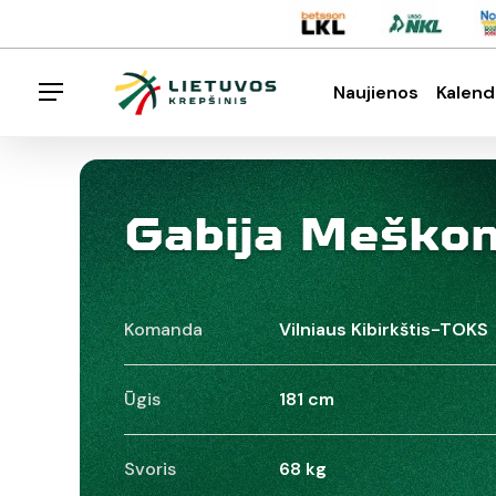
Skip
Menu
to
main
Naujienos
Kalend
Menu
content
Spauskite enter klavišą norėdami ieškoti arba E
Gabija Meško
Komanda
Vilniaus Kibirkštis-TOKS
Ūgis
181 cm
Svoris
68 kg