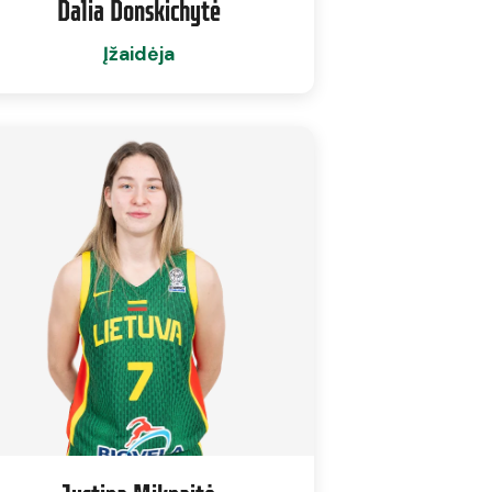
Dalia Donskichytė
Įžaidėja