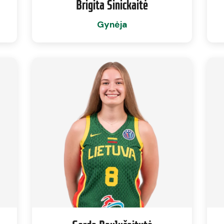
Brigita Sinickaitė
Gynėja