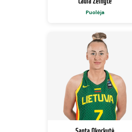
Laura Želnytė
Puolėja
Santa Okockytė