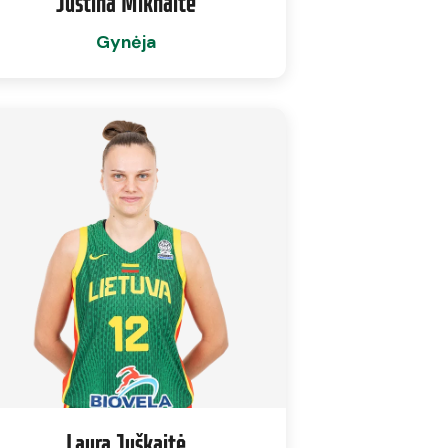
Justina Miknaitė
Gynėja
Laura Juškaitė