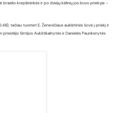
Izraelio krepšininkės ir po dviejų kėlinių jos buvo priekyje –
:48), tačiau tuomet E. Ženevičiaus auklėtinės šovė į priekį ir
in prisidėjo Sintijos Aukštikalnytės ir Danielės Paunksnytės