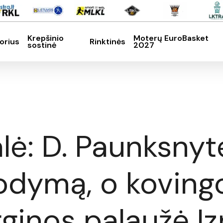
Krepšinio
Moterų EuroBasket
orius
Rinktinės
sostinė
2027
SC, kad nutrauktumėte
alė: D. Paunksny
rodymą, o koving
ginos palaužė Iz