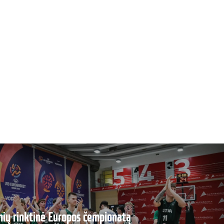
nių rinktinė Europos čempionatą