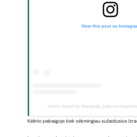
View this post on Instagr
A post shared by Asociacija „Lietuvos krepšinis
Kėlinio pabaigoje kiek sėkmingiau sužaidusios Izrae