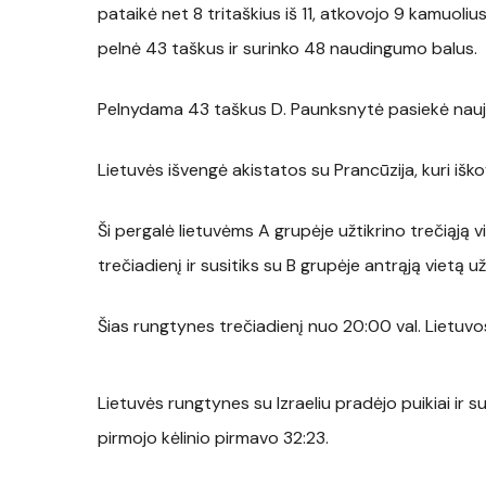
pataikė net 8 tritaškius iš 11, atkovojo 9 kamuoli
pelnė 43 taškus ir surinko 48 naudingumo balus.
Pelnydama 43 taškus D. Paunksnytė pasiekė nau
Lietuvės išvengė akistatos su Prancūzija, kuri iško
Ši pergalė lietuvėms A grupėje užtikrino trečiąją v
trečiadienį ir susitiks su B grupėje antrąją vietą u
Šias rungtynes trečiadienį nuo 20:00 val. Lietuvo
Lietuvės rungtynes su Izraeliu pradėjo puikiai ir 
pirmojo kėlinio pirmavo 32:23.