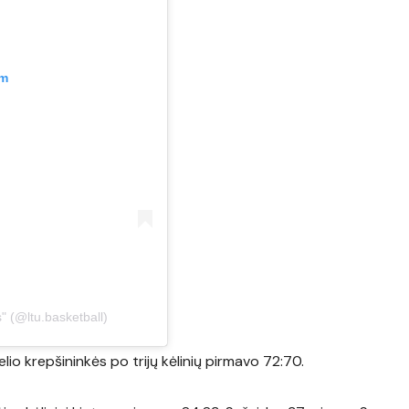
am
" (@ltu.basketball)
lio krepšininkės po trijų kėlinių pirmavo 72:70.