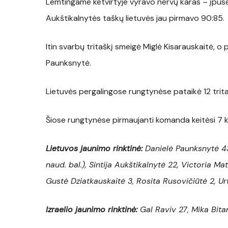
Lemtingame ketvirtyje vyravo nervų karas – įpusėj
Aukštikalnytės taškų lietuvės jau pirmavo 90:85.
Itin svarbų tritaškį smeigė Miglė Kisarauskaitė, o
Paunksnytė.
Lietuvės pergalingose rungtynėse pataikė 12 tritaš
Šiose rungtynėse pirmaujanti komanda keitėsi 7 k
Lietuvos jaunimo rinktinė:
Danielė Paunksnytė
43
naud. bal.), Sintija Aukštikalnytė 22, Victoria Ma
Gustė Dziatkauskaitė 3, Rosita Rusovičiūtė 2, Ur
Izraelio jaunimo rinktinė:
Gal Raviv 27, Mika Bita