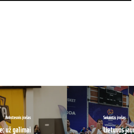
Ankstesnis įrašas
Sekantis įrašas
je: už galimai
Lietuvos jau