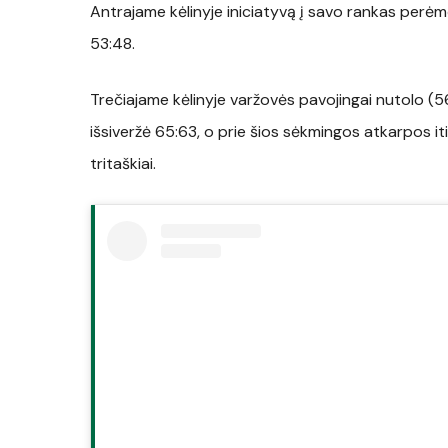
Antrajame kėlinyje iniciatyvą į savo rankas perėmė 
53:48.
Trečiajame kėlinyje varžovės pavojingai nutolo (56
išsiveržė 65:63, o prie šios sėkmingos atkarpos it
tritaškiai.