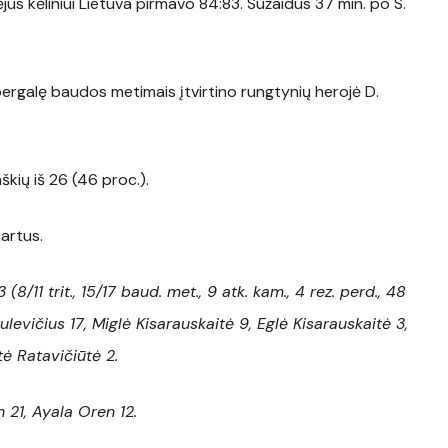
us kėliniui Lietuva pirmavo 84:83. Sužaidus 37 min. po S.
 pergalę baudos metimais įtvirtino rungtynių herojė D.
kių iš 26 (46 proc.).
artus.
 (8/11 trit., 15/17 baud. met., 9 atk. kam., 4 rez. perd., 48
tulevičius 17, Miglė Kisarauskaitė 9, Eglė Kisarauskaitė 3,
tė Ratavičiūtė 2.
n 21, Ayala Oren 12.