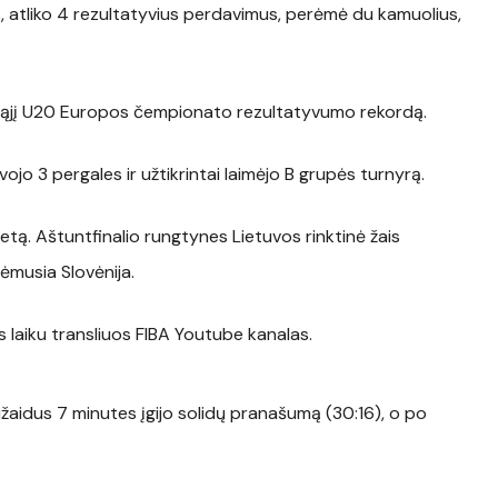
us, atliko 4 rezultatyvius perdavimus, perėmė du kamuolius,
jąjį U20 Europos čempionato rezultatyvumo rekordą.
vojo 3 pergales ir užtikrintai laimėjo B grupės turnyrą.
ietą. Aštuntfinalio rungtynes Lietuvos rinktinė žais
žėmusia Slovėnija.
s laiku transliuos FIBA Youtube kanalas.
sužaidus 7 minutes įgijo solidų pranašumą (30:16), o po