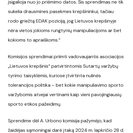
įsigalioja nuo jo priėmimo datos. Šis sprendimas ne tik
sukelia drausmines pasekmes krepšininkui, tačiau
rodo griežtą EDAK poziciją, jog Lietuvos krepšinyje
nėra vietos jokioms rungtynių manipuliacijoms ar bet
kokioms to apraiškoms.“
Komisijos sprendimai priimti vadovaujantis asociacijos
„Lietuvos krepšinis“ patvirtintomis Sutartų varžybų
tyrimo taisyklėmis, kuriose įtvirtinta nulinės
tolerancijos politika – bet kokie manipuliavimo sporto
varžybomis atvejai vertinami kaip vieni pavojingiausių
sporto etikos pažeidimų.
Sprendime dėl A. Urbono komisija pažymėjo, kad
žaidėjas sąmoningai darė įtaką 2024 m. lapkričio 28 d.