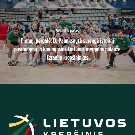
Sekantis įrašas
Pirmoji pergalė: D. Paunksnytė surengė istorinį
pasirodymą, o kovingosios Lietuvos merginos palaužė
Izraelio krepšininkes