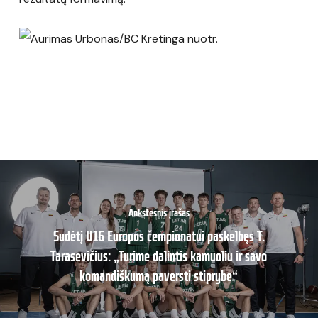
Ankstesnis įrašas
Sudėtį U16 Europos čempionatui paskelbęs T.
Tarasevičius: „Turime dalintis kamuoliu ir savo
komandiškumą paversti stiprybe“