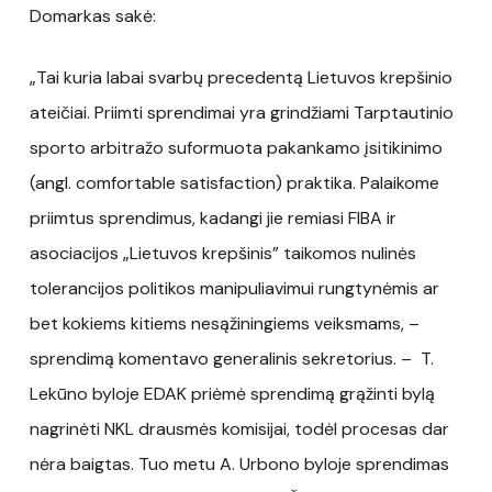
Domarkas sakė:
„Tai kuria labai svarbų precedentą Lietuvos krepšinio
ateičiai. Priimti sprendimai yra grindžiami Tarptautinio
sporto arbitražo suformuota pakankamo įsitikinimo
(angl. comfortable satisfaction) praktika. Palaikome
priimtus sprendimus, kadangi jie remiasi FIBA ir
asociacijos „Lietuvos krepšinis” taikomos nulinės
tolerancijos politikos manipuliavimui rungtynėmis ar
bet kokiems kitiems nesąžiningiems veiksmams, –
sprendimą komentavo generalinis sekretorius. – T.
Lekūno byloje EDAK priėmė sprendimą grąžinti bylą
nagrinėti NKL drausmės komisijai, todėl procesas dar
nėra baigtas. Tuo metu A. Urbono byloje sprendimas