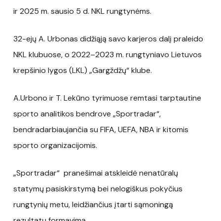
ir 2025 m. sausio 5 d. NKL rungtynėms.
32-ejų A. Urbonas didžiąją savo karjeros dalį praleido
NKL klubuose, o 2022–2023 m. rungtyniavo Lietuvos
krepšinio lygos (LKL) „Gargždžų“ klube.
A.Urbono ir T. Lekūno tyrimuose remtasi tarptautine
sporto analitikos bendrove „Sportradar“,
bendradarbiaujančia su FIFA, UEFA, NBA ir kitomis
sporto organizacijomis.
„Sportradar“ pranešimai atskleidė nenatūralų
statymų pasiskirstymą bei nelogiškus pokyčius
rungtynių metu, leidžiančius įtarti sąmoningą
rezultatų formavimą.