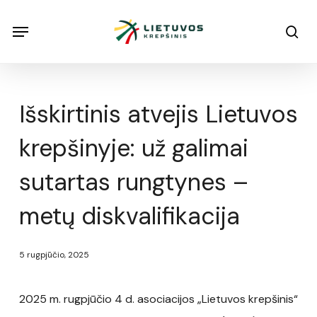
Skip
Menu
Menu
sea
to
main
content
Išskirtinis atvejis Lietuvos
krepšinyje: už galimai
sutartas rungtynes –
metų diskvalifikacija
5 rugpjūčio, 2025
2025 m. rugpjūčio 4 d. asociacijos „Lietuvos krepšinis“