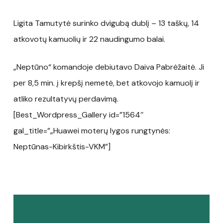
Ligita Tamutytė surinko dvigubą dublį – 13 taškų, 14
atkovotų kamuolių ir 22 naudingumo balai.
„Neptūno“ komandoje debiutavo Daiva Pabrėžaitė. Ji
per 8,5 min. į krepšį nemetė, bet atkovojo kamuolį ir
atliko rezultatyvų perdavimą.
[Best_Wordpress_Gallery id=”1564″
gal_title=”„Huawei moterų lygos rungtynės:
Neptūnas-Kibirkštis-VKM”]