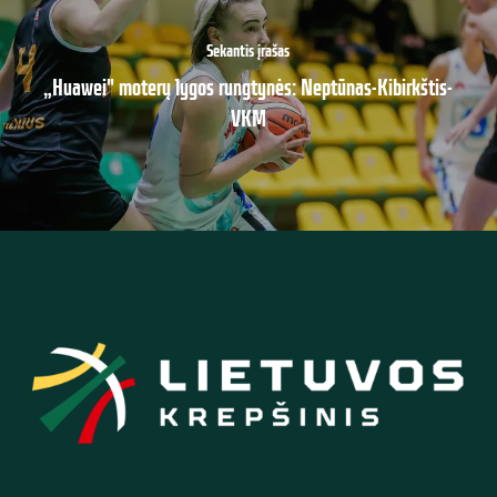
Sekantis įrašas
„Huawei" moterų lygos rungtynės: Neptūnas-Kibirkštis-
VKM