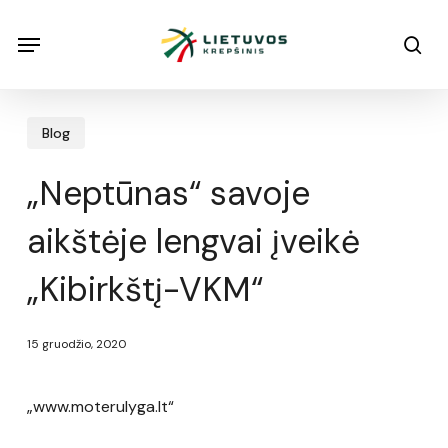
Skip
Menu
Menu
sea
to
main
content
Blog
„Neptūnas“ savoje
aikštėje lengvai įveikė
„Kibirkštį-VKM“
15 gruodžio, 2020
„www.moterulyga.lt“