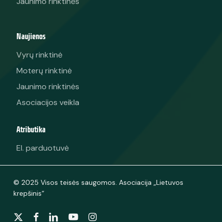
Jaunimo rinktinės
Naujienos
Vyrų rinktinė
Moterų rinktinė
Jaunimo rinktinės
Asociacijos veikla
Atributika
El. parduotuvė
© 2025 Visos teisės saugomos. Asociacija „Lietuvos
krepšinis“
x-
facebook
linkedin
youtube
instagram