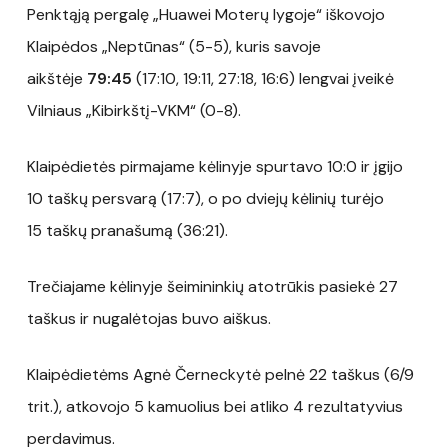
Penktąją pergalę „Huawei Moterų lygoje“ iškovojo
Klaipėdos „Neptūnas“ (5-5), kuris savoje
aikštėje
79:45
(17:10, 19:11, 27:18, 16:6) lengvai įveikė
Vilniaus „Kibirkštį-VKM“ (0-8).
Klaipėdietės pirmajame kėlinyje spurtavo 10:0 ir įgijo
10 taškų persvarą (17:7), o po dviejų kėlinių turėjo
15 taškų pranašumą (36:21).
Trečiajame kėlinyje šeimininkių atotrūkis pasiekė 27
taškus ir nugalėtojas buvo aiškus.
Klaipėdietėms Agnė Černeckytė pelnė 22 taškus (6/9
trit.), atkovojo 5 kamuolius bei atliko 4 rezultatyvius
perdavimus.