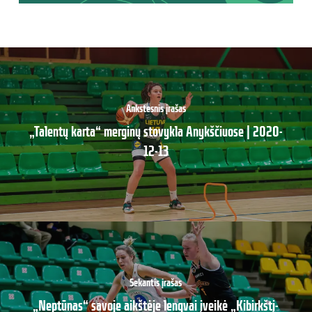
Ankstesnis įrašas
„Talentų karta“ merginų stovykla Anykščiuose | 2020-
12-13
Sekantis įrašas
„Neptūnas“ savoje aikštėje lengvai įveikė „Kibirkštį-