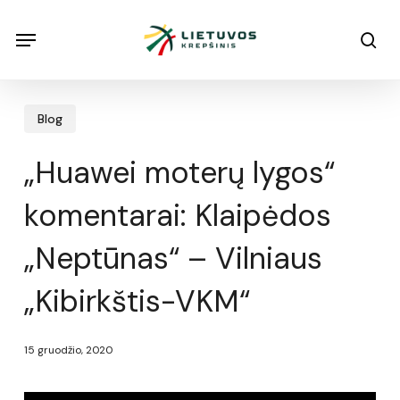
Skip
Menu
Menu
sea
to
main
content
Blog
„Huawei moterų lygos“
komentarai: Klaipėdos
„Neptūnas“ – Vilniaus
„Kibirkštis-VKM“
15 gruodžio, 2020