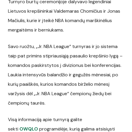
Turnyro burtų ceremonijoje dalyvavo legendiniai
Lietuvos krepšininkai Valdemaras Chomičius ir Jonas
Mačiulis, kurie ir įteikė NBA komandų marškinėlius
mergaitėms ir berniukams.
Savo ruožtu, „Jr. NBA League“ turnyras ir jo sistema
taip pat primins stipriausiąją pasaulio krepšinio lygą –
komandos paskirstytos į divizionus bei konferencijas.
Laukia intensyvūs balandžio ir gegužės mėnesiai, po
kurių paaiškės, kurios komandos birželio mėnesį
varžysis dėl „Jr. NBA League“ čempionų žiedų bei
čempionų taurės.
Visą informaciją apie turnyrą galite
sekti
OWQLO
programėlėje, kurią galima atsisiųsti