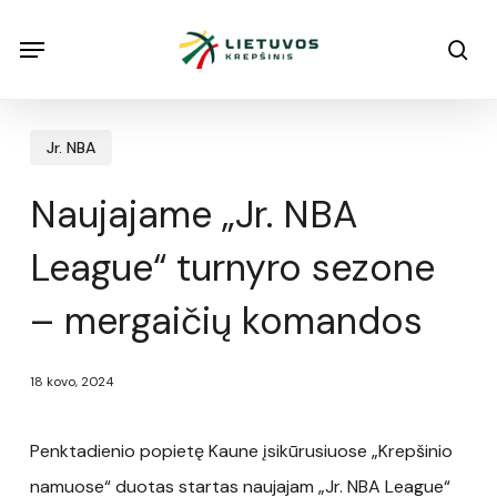
Skip
Menu
Menu
sea
to
main
content
Jr. NBA
Naujajame „Jr. NBA
League“ turnyro sezone
– mergaičių komandos
18 kovo, 2024
Penktadienio popietę Kaune įsikūrusiuose „Krepšinio
namuose“ duotas startas naujajam „Jr. NBA League“