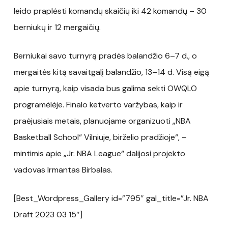
leido praplėsti komandų skaičių iki 42 komandų – 30
berniukų ir 12 mergaičių.
Berniukai savo turnyrą pradės balandžio 6–7 d., o
mergaitės kitą savaitgalį balandžio, 13–14 d. Visą eigą
apie turnyrą, kaip visada bus galima sekti OWQLO
programėlėje. Finalo ketverto varžybas, kaip ir
praėjusiais metais, planuojame organizuoti „NBA
Basketball School“ Vilniuje, birželio pradžioje“, –
mintimis apie „Jr. NBA League“ dalijosi projekto
vadovas Irmantas Birbalas.
[Best_Wordpress_Gallery id=”795″ gal_title=”Jr. NBA
Draft 2023 03 15″]