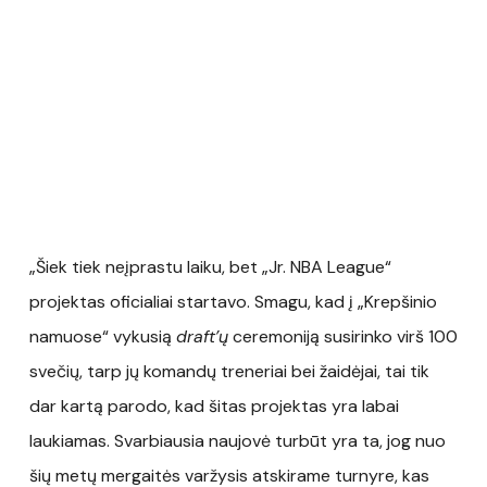
„Šiek tiek neįprastu laiku, bet „Jr. NBA League“
projektas oficialiai startavo. Smagu, kad į „Krepšinio
namuose“ vykusią
draft’ų
ceremoniją susirinko virš 100
svečių, tarp jų komandų treneriai bei žaidėjai, tai tik
dar kartą parodo, kad šitas projektas yra labai
laukiamas. Svarbiausia naujovė turbūt yra ta, jog nuo
šių metų mergaitės varžysis atskirame turnyre, kas