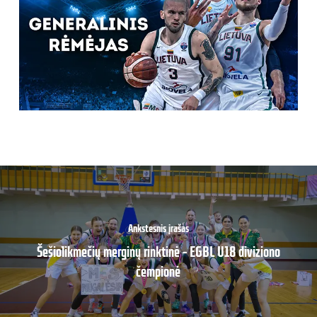
Ankstesnis įrašas
Šešiolikmečių merginų rinktinė – EGBL U18 diviziono
čempionė