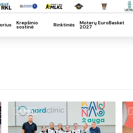
Krepšinio
Moterų EuroBasket
orius
Rinktinės
sostinė
2027
SC, kad nutrauktumėte
U14
Pirma
Jr. NBA
„Jr.
toks
WNBA
turn