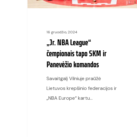
Panevėžio
komandos
16 gruodžio, 2024
„Jr. NBA League“
čempionais tapo SKM ir
Panevėžio komandos
Savaitgalį Vilniuje praūžė
Lietuvos krepšinio federacijos ir
„NBA Europe“ kartu…