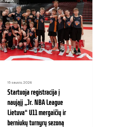
Jr. NBA
tracija
jį
ue
va“
aičių
15 sausio, 2026
Startuoja registracija į
iukų
naująjį „Jr. NBA League
yrų
Lietuva“ U11 mergaičių ir
ną
berniukų turnyrų sezoną