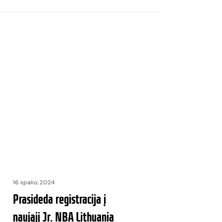
ideda
Jr. NBA
tracija
jį
ania
ue
4
ekto
16 spalio, 2024
ną
Prasideda registracija į
naująjį Jr. NBA Lithuania