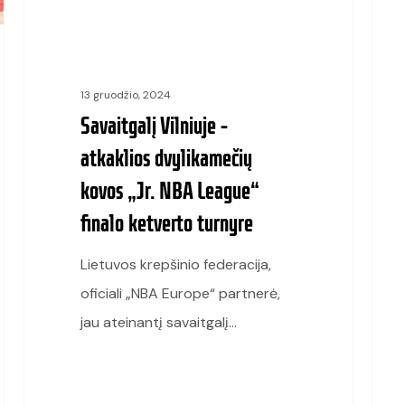
NBA
kova
League“
„Jr.
finalo
NBA
13 gruodžio, 2024
ketverto
Lithu
Savaitgalį Vilniuje –
turnyre
Leag
atkaklios dvylikamečių
proj
kovos „Jr. NBA League“
sezo
finalo ketverto turnyre
Lietuvos krepšinio federacija,
oficiali „NBA Europe“ partnerė,
jau ateinantį savaitgalį…