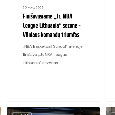
triumfas
Lietu
30 kovo, 2026
proj
Finišavusiame „Jr. NBA
merg
League Lithuania“ sezone –
ir
Vilniaus komandų triumfas
bern
turn
„NBA Basketball School“ arenoje
čemp
finišavo „Jr. NBA League
Lithuania“ sezonas.…
Prasideda
Star