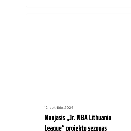
Naujasis
Jr. NBA
„Jr.
NBA
Lithuania
League“
projekto
sezonas
startavo
šešiuose
Lietuvos
12 lapkričio, 2024
miestuose
Naujasis „Jr. NBA Lithuania
League“ projekto sezonas