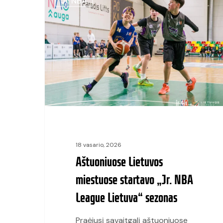
Jr. NBA
Lietuvos
miestuose
startavo
„Jr.
NBA
League
Lietuva“
sezonas
18 vasario, 2026
Aštuoniuose Lietuvos
miestuose startavo „Jr. NBA
League Lietuva“ sezonas
Praėjusį savaitgalį aštuoniuose