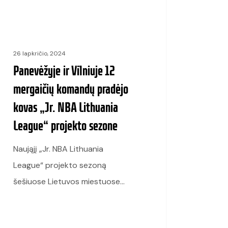
s
26 lapkričio, 2024
ania
Panevėžyje ir Vilniuje 12
ue“
mergaičių komandų pradėjo
ekto
kovas „Jr. NBA Lithuania
ne
League“ projekto sezone
Naująjį „Jr. NBA Lithuania
League“ projekto sezoną
šešiuose Lietuvos miestuose…