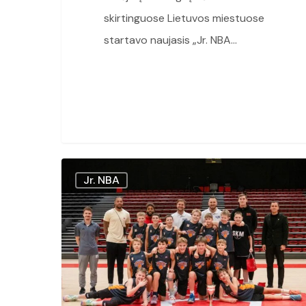
skirtinguose Lietuvos miestuose
startavo naujasis „Jr. NBA…
„Jr.
Jr. NBA
NBA
League“
čempionais
tapo
SKM
ir