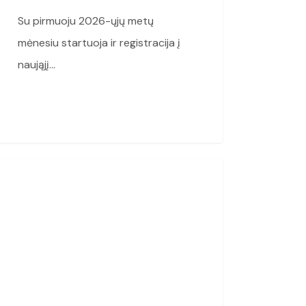
Su pirmuoju 2026-ųjų metų
mėnesiu startuoja ir registracija į
naująjį…
vėžyje
Jr. NBA
uje
aičių
andų
ėjo