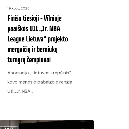
va“
19 kovo, 2026
ekto
Finišo tiesioji – Vilniuje
aičių
paaiškės U11 „Jr. NBA
League Lietuva“ projekto
iukų
mergaičių ir berniukų
yrų
turnyrų čempionai
ionai
Asociacija „Lietuvos krepšinis“
kovo mėnesio pabaigoje rengia
U11 „Jr. NBA…
tuoja