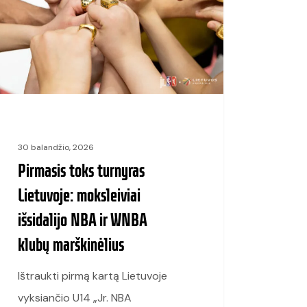
voje:
eiviai
lijo
A
ų
30 balandžio, 2026
inėlius
Pirmasis toks turnyras
Lietuvoje: moksleiviai
išsidalijo NBA ir WNBA
klubų marškinėlius
Ištraukti pirmą kartą Lietuvoje
vyksiančio U14 „Jr. NBA