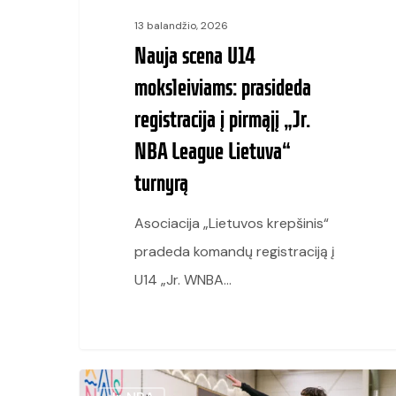
NBA
13 balandžio, 2026
League
Nauja scena U14
Lietuva“
moksleiviams: prasideda
turnyrą
registracija į pirmąjį „Jr.
NBA League Lietuva“
turnyrą
Asociacija „Lietuvos krepšinis“
pradeda komandų registraciją į
U14 „Jr. WNBA…
Aštuoniuose