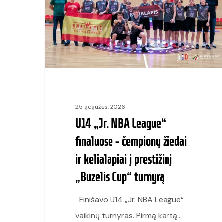
League“
finaluose
–
čempionų
žiedai
ir
kelialapiai
25 gegužės, 2026
į
U14 „Jr. NBA League“
prestižinį
finaluose – čempionų žiedai
„Buzelis
ir kelialapiai į prestižinį
Cup“
„Buzelis Cup“ turnyrą
turnyrą
Finišavo U14 „Jr. NBA League“
vaikinų turnyras. Pirmą kartą…