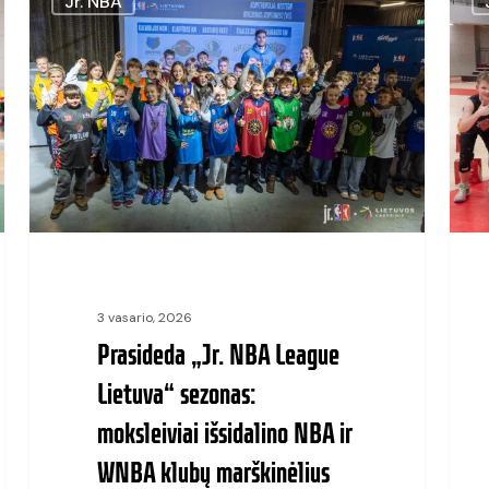
Jr. NBA
„Jr.
regis
NBA
į
League
naują
Lietuva“
„Jr.
sezonas:
NBA
moksleiviai
Leag
išsidalino
Lietu
NBA
U11
ir
merg
3 vasario, 2026
WNBA
ir
Prasideda „Jr. NBA League
klubų
bern
Lietuva“ sezonas:
marškinėlius
turn
moksleiviai išsidalino NBA ir
sezo
WNBA klubų marškinėlius