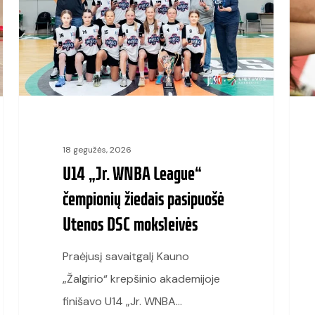
League“
Lietu
čempionių
moksl
žiedais
išsida
pasipuošė
NBA
Utenos
ir
DSC
WNB
moksleivės
klub
18 gegužės, 2026
maršk
U14 „Jr. WNBA League“
čempionių žiedais pasipuošė
Utenos DSC moksleivės
Praėjusį savaitgalį Kauno
„Žalgirio“ krepšinio akademijoje
finišavo U14 „Jr. WNBA…