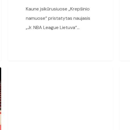
Kaune įsikūrusiuose „Krepšinio
namuose“ pristatytas naujasis
„Jr. NBA League Lietuva“…
Savaitgalį
Pane
Jr. NBA
Vilniuje
ir
–
Vilni
atkaklios
12
dvylikamečių
merg
kovos
kom
„Jr.
prad