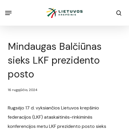
Skip
Menu
Menu
sea
to
main
content
Mindaugas Balčiūnas
sieks LKF prezidento
posto
16 rugpjūčio, 2024
Rugsėjo 17 d. vyksiančios Lietuvos krepšinio
federacijos (LKF) ataskaitinės-rinkiminės
konferencijos metu LKF prezidento posto sieks