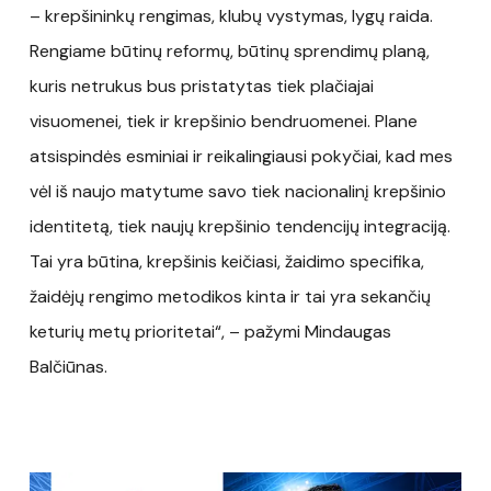
– krepšininkų rengimas, klubų vystymas, lygų raida.
Rengiame būtinų reformų, būtinų sprendimų planą,
kuris netrukus bus pristatytas tiek plačiajai
visuomenei, tiek ir krepšinio bendruomenei. Plane
atsispindės esminiai ir reikalingiausi pokyčiai, kad mes
vėl iš naujo matytume savo tiek nacionalinį krepšinio
identitetą, tiek naujų krepšinio tendencijų integraciją.
Tai yra būtina, krepšinis keičiasi, žaidimo specifika,
žaidėjų rengimo metodikos kinta ir tai yra sekančių
keturių metų prioritetai“, – pažymi Mindaugas
Balčiūnas.