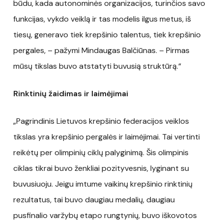
būdu, kada autonominės organizacijos, turinčios savo
funkcijas, vykdo veiklą ir tas modelis ilgus metus, iš
tiesų, generavo tiek krepšinio talentus, tiek krepšinio
pergales, – pažymi Mindaugas Balčiūnas. – Pirmas
mūsų tikslas buvo atstatyti buvusią struktūrą.“
Rinktinių žaidimas ir laimėjimai
„Pagrindinis Lietuvos krepšinio federacijos veiklos
tikslas yra krepšinio pergalės ir laimėjimai. Tai vertinti
reikėtų per olimpinių ciklų palyginimą. Šis olimpinis
ciklas tikrai buvo ženkliai pozityvesnis, lyginant su
buvusiuoju. Jeigu imtume vaikinų krepšinio rinktinių
rezultatus, tai buvo daugiau medalių, daugiau
pusfinalio varžybų etapo rungtynių, buvo iškovotos