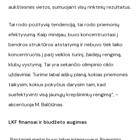
aukštesnės vietos, sumuojant visų rinktinių rezultatus.
Tai rodo pozityvią tendenciją, tai rodo priemonių
efektyvumą. Kaip minėjau, buvo koncentruotasi į
bendros struktūros atstatymą ir nebuvo tiek laiko
koncentruotis į patį veiklos turinį, žaidėjų rengimą,
klubų vystymą. Tai yra sekančio olimpinio ciklo
uždaviniai. Turime labai aiškų planą, kokias priemones
taikysim, kokius pokyčius darysim tam, kad
suefektyvinti visą jaunųjų krepšininkų rengimą“, –
akcentuoja M. Balčiūnas.
LKF finansai ir biudžeto augimas
„Pastarieji metai buvo labai intensyvaus finansinio