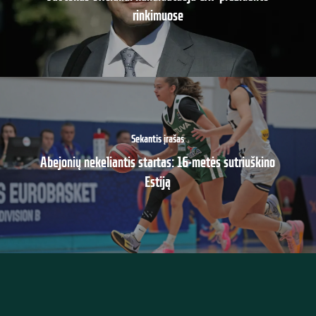
rinkimuose
Sekantis įrašas
Abejonių nekeliantis startas: 16-metės sutriuškino
Estiją