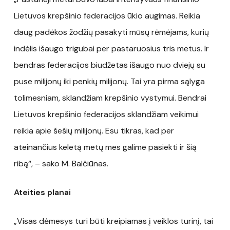
Lietuvos krepšinio federacijos ūkio augimas. Reikia
daug padėkos žodžių pasakyti mūsų rėmėjams, kurių
indėlis išaugo trigubai per pastaruosius tris metus. Ir
bendras federacijos biudžetas išaugo nuo dviejų su
puse milijonų iki penkių milijonų. Tai yra pirma sąlyga
tolimesniam, sklandžiam krepšinio vystymui. Bendrai
Lietuvos krepšinio federacijos sklandžiam veikimui
reikia apie šešių milijonų. Esu tikras, kad per
ateinančius keletą metų mes galime pasiekti ir šią
ribą“, – sako M. Balčiūnas.
Ateities planai
„Visas dėmesys turi būti kreipiamas į veiklos turinį, tai