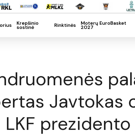
Krepšinio
Moterų EuroBasket
orius
Rinktinės
sostinė
2027
SC, kad nutrauktumėte
endruomenės pa
rtas Javtokas of
 LKF prezidento