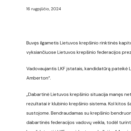
16 rugpjūčio, 2024
Buvęs ilgametis Lietuvos krepšinio rinktinės kapi
vyksiančiuose Lietuvos krepšinio federacijos pre
Vadovaujantis LKF įstatais, kandidatūrą pateikė
Amberton“.
„Dabartinė Lietuvos krepšinio situacija manęs net
rezultatai ir klubinio krepšinio sistema. Kol kitos 
sustojome. Bendraudamas su krepšinio bendruomen
dabartinės federacijos vadovų veikla, todėl turint