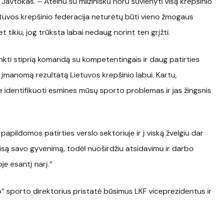
Javtokas. – Ateinu su milžinišku noru suvienyti visą krepšinio
etuvos krepšinio federacija neturėtų būti vieno žmogaus
 tikiu, jog trūksta labai nedaug norint ten grįžti.
inkti stiprią komandą su kompetentingais ir daug patirties
ą įmanomą rezultatą Lietuvos krepšinio labui. Kartu,
identifikuoti esmines mūsų sporto problemas ir jas žingsnis
apildomos patirties verslo sektoriuje ir į viską žvelgiu dar
visą savo gyvenimą, todėl nuoširdžiu atsidavimu ir darbo
je esantį narį.“
“ sporto direktorius pristatė būsimus LKF viceprezidentus ir