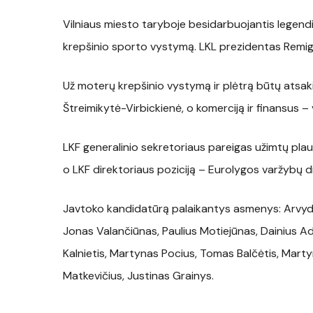
Vilniaus miesto taryboje besidarbuojantis legendi
krepšinio sporto vystymą. LKL prezidentas Remigij
Už moterų krepšinio vystymą ir plėtrą būtų atsaki
Štreimikytė-Virbickienė, o komerciją ir finansus –
LKF generalinio sekretoriaus pareigas užimtų plau
o LKF direktoriaus poziciją – Eurolygos varžybų di
Javtoko kandidatūrą palaikantys asmenys: Arvydas
Jonas Valančiūnas, Paulius Motiejūnas, Dainius 
Kalnietis, Martynas Pocius, Tomas Balčėtis, Mar
Matkevičius, Justinas Grainys.