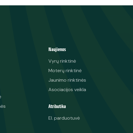
Naujienos
Vyrų rinktinė
Moterų rinktinė
Jaunimo rinktinės
Asociacijos veikla
ė
Atributika
nės
El. parduotuvė