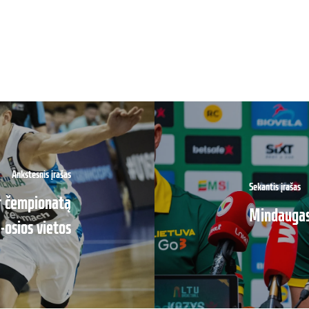
Ankstesnis įrašas
Sekantis įrašas
ir čempionatą
Mindaugas 
-osios vietos