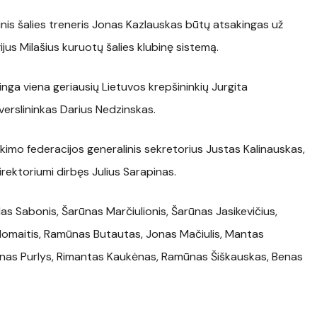
nis šalies treneris Jonas Kazlauskas būtų atsakingas už
us Milašius kuruotų šalies klubinę sistemą.
nga viena geriausių Lietuvos krepšininkių Jurgita
 verslininkas Darius Nedzinskas.
kimo federacijos generalinis sekretorius Justas Kalinauskas,
rektoriumi dirbęs Julius Sarapinas.
 Sabonis, Šarūnas Marčiulionis, Šarūnas Jasikevičius,
Adomaitis, Ramūnas Butautas, Jonas Mačiulis, Mantas
tynas Purlys, Rimantas Kaukėnas, Ramūnas Šiškauskas, Benas