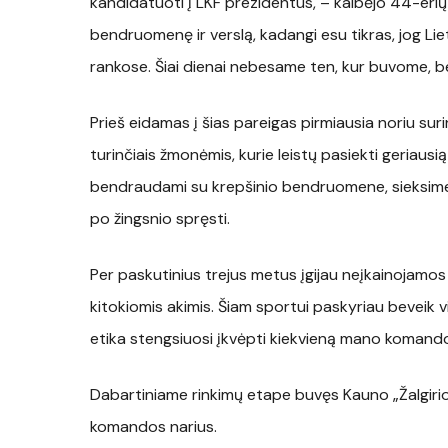
kandidatuoti į LKF prezidentus, – kalbėjo 44-erių 
bendruomenę ir verslą, kadangi esu tikras, jog Li
rankose. Šiai dienai nebesame ten, kur buvome, bet
Prieš eidamas į šias pareigas pirmiausia noriu sur
turinčiais žmonėmis, kurie leistų pasiekti geriausi
bendraudami su krepšinio bendruomene, sieksime 
po žingsnio spręsti.
Per paskutinius trejus metus įgijau neįkainojamos p
kitokiomis akimis. Šiam sportui paskyriau beveik 
etika stengsiuosi įkvėpti kiekvieną mano komando
Dabartiniame rinkimų etape buvęs Kauno „Žalgirio
komandos narius.