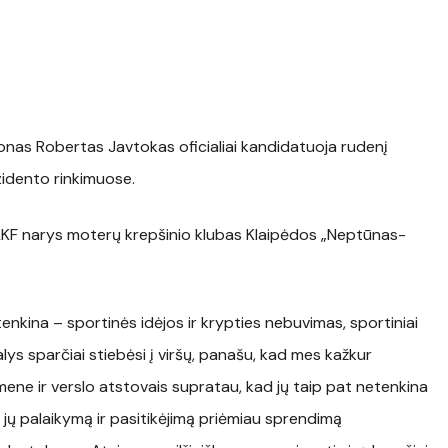
tonas Robertas Javtokas oficialiai kandidatuoja rudenį
zidento rinkimuose.
 LKF narys moterų krepšinio klubas Klaipėdos „Neptūnas-
enkina – sportinės idėjos ir krypties nebuvimas, sportiniai
šalys sparčiai stiebėsi į viršų, panašu, kad mes kažkur
e ir verslo atstovais supratau, kad jų taip pat netenkina
 jų palaikymą ir pasitikėjimą priėmiau sprendimą