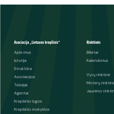
Asociacija „Lietuvos krepšinis“
Rinktinės
Apie mus
Bilietai
Istorija
Kalendorius
Struktūra
Vyrų rinktinė
Asociacijos
Moterų rinktin
Teisėjai
Jaunimo rinkti
Agentai
Krepšinio lygos
Krepšinio mokyklos