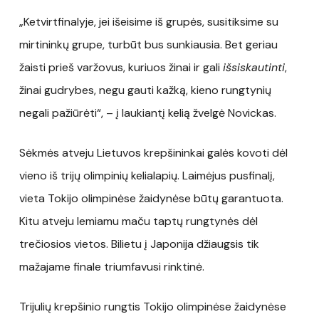
„Ketvirtfinalyje, jei išeisime iš grupės, susitiksime su
mirtininkų grupe, turbūt bus sunkiausia. Bet geriau
žaisti prieš varžovus, kuriuos žinai ir gali
išsiskautinti
,
žinai gudrybes, negu gauti kažką, kieno rungtynių
negali pažiūrėti“, – į laukiantį kelią žvelgė Novickas.
Sėkmės atveju Lietuvos krepšininkai galės kovoti dėl
vieno iš trijų olimpinių kelialapių. Laimėjus pusfinalį,
vieta Tokijo olimpinėse žaidynėse būtų garantuota.
Kitu atveju lemiamu maču taptų rungtynės dėl
trečiosios vietos. Bilietu į Japonija džiaugsis tik
mažajame finale triumfavusi rinktinė.
Trijulių krepšinio rungtis Tokijo olimpinėse žaidynėse