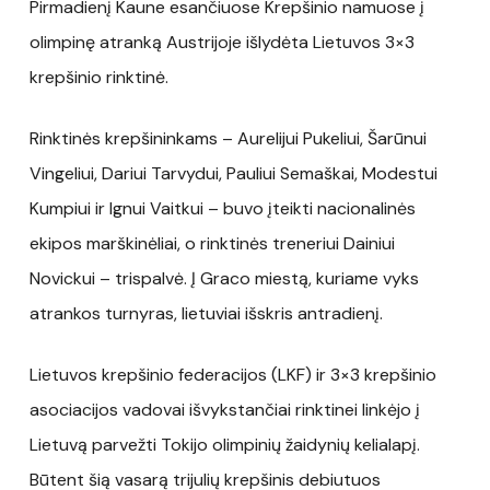
Pirmadienį Kaune esančiuose Krepšinio namuose į
olimpinę atranką Austrijoje išlydėta Lietuvos 3×3
krepšinio rinktinė.
Rinktinės krepšininkams – Aurelijui Pukeliui, Šarūnui
Vingeliui, Dariui Tarvydui, Pauliui Semaškai, Modestui
Kumpiui ir Ignui Vaitkui – buvo įteikti nacionalinės
ekipos marškinėliai, o rinktinės treneriui Dainiui
Novickui – trispalvė. Į Graco miestą, kuriame vyks
atrankos turnyras, lietuviai išskris antradienį.
Lietuvos krepšinio federacijos (LKF) ir 3×3 krepšinio
asociacijos vadovai išvykstančiai rinktinei linkėjo į
Lietuvą parvežti Tokijo olimpinių žaidynių kelialapį.
Būtent šią vasarą trijulių krepšinis debiutuos