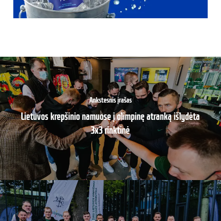
Ankstesnis įrašas
Lietuvos krepšinio namuose į olimpinę atranką išlydėta
3x3 rinktinė