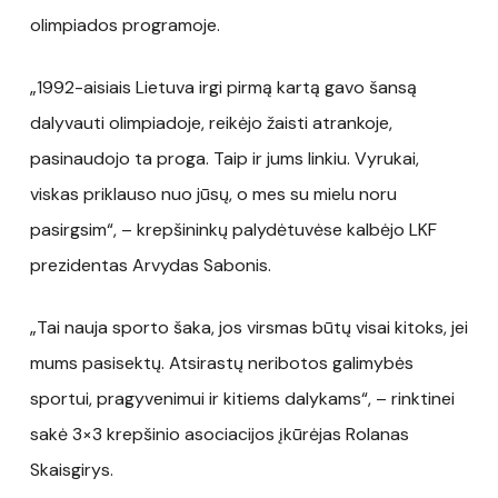
olimpiados programoje.
„1992-aisiais Lietuva irgi pirmą kartą gavo šansą
dalyvauti olimpiadoje, reikėjo žaisti atrankoje,
pasinaudojo ta proga. Taip ir jums linkiu. Vyrukai,
viskas priklauso nuo jūsų, o mes su mielu noru
pasirgsim“, – krepšininkų palydėtuvėse kalbėjo LKF
prezidentas Arvydas Sabonis.
„Tai nauja sporto šaka, jos virsmas būtų visai kitoks, jei
mums pasisektų. Atsirastų neribotos galimybės
sportui, pragyvenimui ir kitiems dalykams“, – rinktinei
sakė 3×3 krepšinio asociacijos įkūrėjas Rolanas
Skaisgirys.