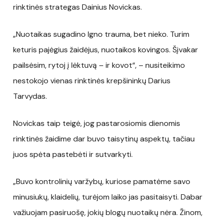
rinktinės strategas Dainius Novickas.
„Nuotaikas sugadino Igno trauma, bet nieko. Turim
keturis pajėgius žaidėjus, nuotaikos kovingos. Šįvakar
pailsėsim, rytoj į lėktuvą – ir kovot“, – nusiteikimo
nestokojo vienas rinktinės krepšininkų Darius
Tarvydas.
Novickas taip teigė, jog pastarosiomis dienomis
rinktinės žaidime dar buvo taisytinų aspektų, tačiau
juos spėta pastebėti ir sutvarkyti.
„Buvo kontrolinių varžybų, kuriose pamatėme savo
minusiukų, klaidelių, turėjom laiko jas pasitaisyti. Dabar
važiuojam pasiruošę, jokių blogų nuotaikų nėra. Žinom,