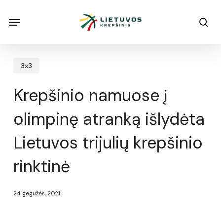
Skip
Menu
Menu
sea
to
main
content
3x3
Krepšinio namuose į
olimpinę atranką išlydėta
Lietuvos trijulių krepšinio
rinktinė
24 gegužės, 2021