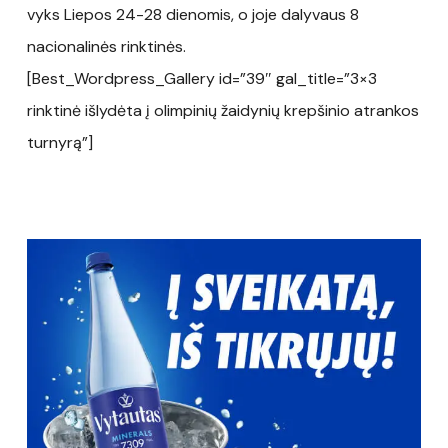
vyks Liepos 24-28 dienomis, o joje dalyvaus 8
nacionalinės rinktinės.
[Best_Wordpress_Gallery id=”39″ gal_title=”3×3
rinktinė išlydėta į olimpinių žaidynių krepšinio atrankos
turnyrą”]