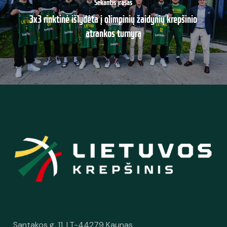
Sekantis įrašas
3x3 rinktinė išlydėta į olimpinių žaidynių krepšinio
atrankos turnyrą
Santakos g. 11, LT-44279 Kaunas