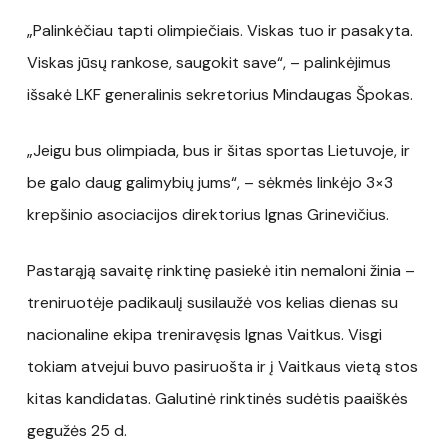
„Palinkėčiau tapti olimpiečiais. Viskas tuo ir pasakyta.
Viskas jūsų rankose, saugokit save“, – palinkėjimus
išsakė LKF generalinis sekretorius Mindaugas Špokas.
„Jeigu bus olimpiada, bus ir šitas sportas Lietuvoje, ir
be galo daug galimybių jums“, – sėkmės linkėjo 3×3
krepšinio asociacijos direktorius Ignas Grinevičius.
Pastarąją savaitę rinktinę pasiekė itin nemaloni žinia –
treniruotėje padikaulį susilaužė vos kelias dienas su
nacionaline ekipa treniravęsis Ignas Vaitkus. Visgi
tokiam atvejui buvo pasiruošta ir į Vaitkaus vietą stos
kitas kandidatas. Galutinė rinktinės sudėtis paaiškės
gegužės 25 d.