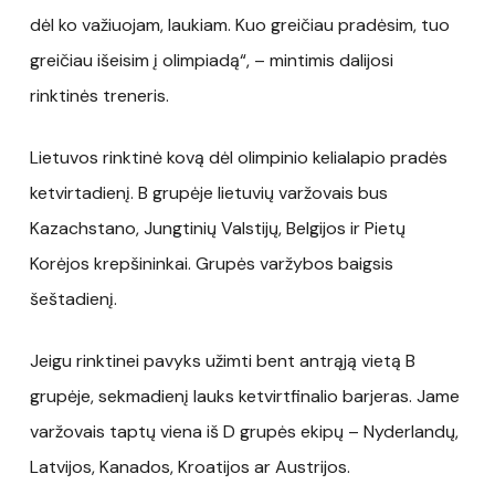
dėl ko važiuojam, laukiam. Kuo greičiau pradėsim, tuo
greičiau išeisim į olimpiadą“, – mintimis dalijosi
rinktinės treneris.
Lietuvos rinktinė kovą dėl olimpinio kelialapio pradės
ketvirtadienį. B grupėje lietuvių varžovais bus
Kazachstano, Jungtinių Valstijų, Belgijos ir Pietų
Korėjos krepšininkai. Grupės varžybos baigsis
šeštadienį.
Jeigu rinktinei pavyks užimti bent antrąją vietą B
grupėje, sekmadienį lauks ketvirtfinalio barjeras. Jame
varžovais taptų viena iš D grupės ekipų – Nyderlandų,
Latvijos, Kanados, Kroatijos ar Austrijos.