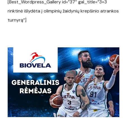
[Best_Wordpress_Gallery id=”37″ gal_title=”3×3
rinktinė išlydėta į olimpinių žaidynių krepšinio atrankos
turnyrą”]