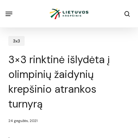
Skip
Menu
Menu
sea
to
main
content
3x3
3×3 rinktinė išlydėta į
olimpinių žaidynių
krepšinio atrankos
turnyrą
24 gegužės, 2021