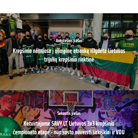
Ankstesnis įrašas
Krepšinio namuose į olimpinę atranką išlydėta Lietuvos
trijulių krepšinio rinktinė
Sekantis įrašas
Ketvirtajame SAVY.LT Lietuvos 3x3 krepšinio
čempionato etape – nuo sosto nuversti šakiškiai ir VDU