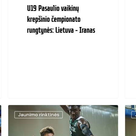
U19 Pasaulio vaikinų
krepšinio čempionato
rungtynės: Lietuva – Iranas
Senegalo
U19
Jaunimo rinktinės
fiziškumą
Pasa
atlaikę
vaiki