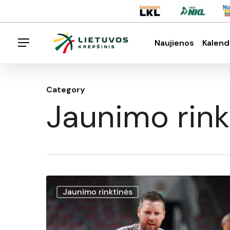
Skip
Menu
to
main
Naujienos
Kalend
Menu
content
Spauskite enter klavišą norėdami ieškoti arba E
Category
Jaunimo rink
G.
Jaunimo rinktinės
Petrauskas
prieš