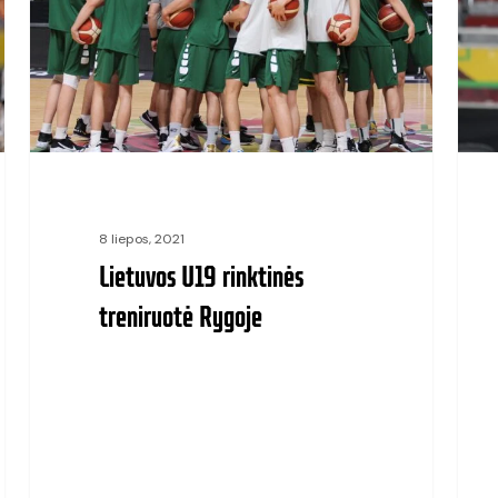
treniruotė
Rygoje
8 liepos, 2021
Lietuvos U19 rinktinės
treniruotė Rygoje