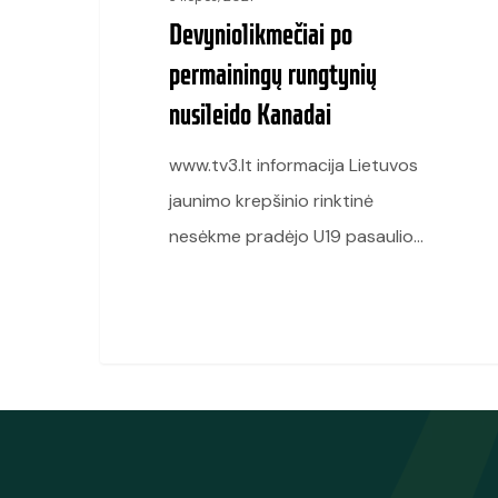
Devyniolikmečiai po
permainingų rungtynių
nusileido Kanadai
www.tv3.lt informacija Lietuvos
jaunimo krepšinio rinktinė
nesėkme pradėjo U19 pasaulio…