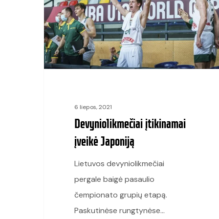
Japoniją
6 liepos, 2021
Devyniolikmečiai įtikinamai
įveikė Japoniją
Lietuvos devyniolikmečiai
pergale baigė pasaulio
čempionato grupių etapą.
Paskutinėse rungtynėse…