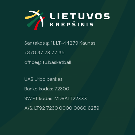
Santakos g. 11, LT-44279 Kaunas
+370 37 78 77 95
office@ltu.basketball
UAB Urbo bankas
Banko kodas: 72300
SWIFT kodas: MDBALT22XXX
A/S. LT92 7230 0000 0060 6259