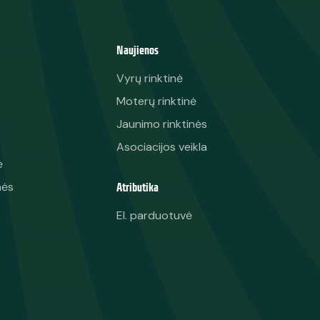
Naujienos
Vyrų rinktinė
Moterų rinktinė
Jaunimo rinktinės
Asociacijos veikla
ė
Atributika
nės
El. parduotuvė