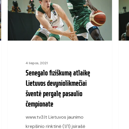
Lietuvos
krepš
devyniolikmečiai
čemp
šventė
rung
pergalę
Liet
pasaulio
–
čempionate
Sene
4 liepos, 2021
Senegalo fiziškumą atlaikę
Lietuvos devyniolikmečiai
šventė pergalę pasaulio
čempionate
www.tv3.lt Lietuvos jaunimo
krepšinio rinktinė (1/1) įsirašė