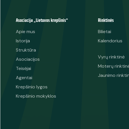
Asociacija „Lietuvos krepšinis“
Rinktinės
Apie mus
Bilietai
Istorija
Kalendorius
Struktūra
Vyrų rinktinė
Asociacijos
Moterų rinktin
Teisėjai
Jaunimo rinkti
Agentai
Krepšinio lygos
Krepšinio mokyklos