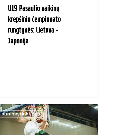
U19 Pasaulio vaikinų
krepšinio čempionato
rungtynės: Lietuva –
Japonija
Jaunimo rinktinės
ulio
nų