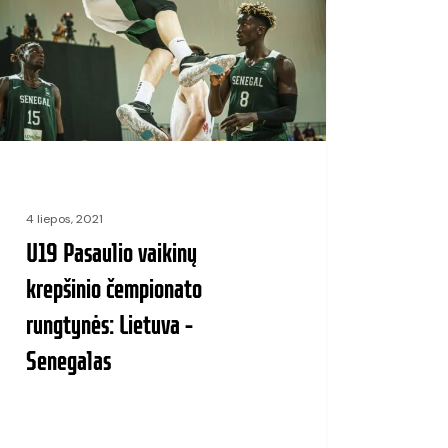
inio
ionato
tynės:
uva
galas
4 liepos, 2021
U19 Pasaulio vaikinų
krepšinio čempionato
rungtynės: Lietuva –
Senegalas