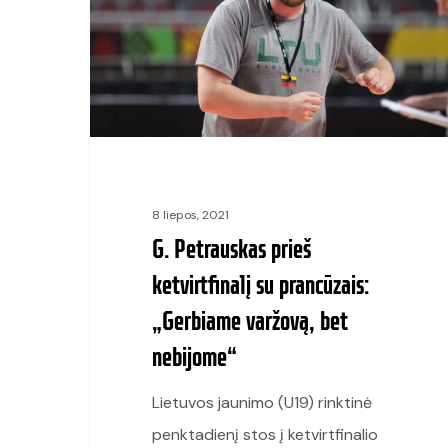
ketvirtfinalį
su
prancūzais:
„Gerbiame
varžovą,
bet
nebijome“
8 liepos, 2021
G. Petrauskas prieš
ketvirtfinalį su prancūzais:
„Gerbiame varžovą, bet
nebijome“
Lietuvos jaunimo (U19) rinktinė
penktadienį stos į ketvirtfinalio