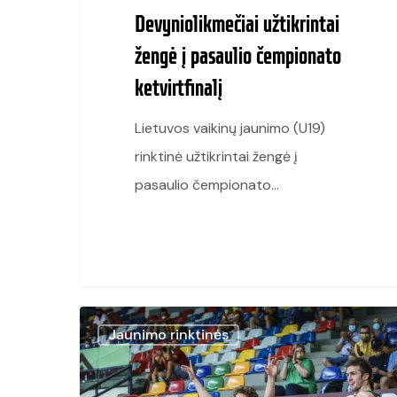
Devyniolikmečiai užtikrintai
žengė į pasaulio čempionato
ketvirtfinalį
Lietuvos vaikinų jaunimo (U19)
rinktinė užtikrintai žengė į
pasaulio čempionato…
Devyniolikmečiai
Jaunimo rinktinės
įtikinamai
įveikė