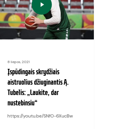
8 liepos, 2021
Įspūdingais skrydžiais
aistruolius džiuginantis Ą.
Tubelis: „Laukite, dar
nustebinsiu“
https://youtu.be/SNfO-6XucBw