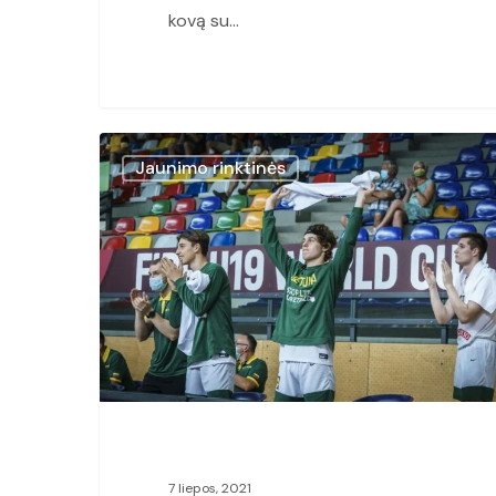
kovą su…
Devyniolikmečiai
Jaunimo rinktinės
užtikrintai
žengė
į
pasaulio
čempionato
ketvirtfinalį
7 liepos, 2021