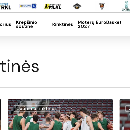
Krepšinio
Moterų EuroBasket
orius
Rinktinės
sostinė
2027
SC, kad nutrauktumėte
tinės
Lietuvos
Jaunimo rinktinės
U19
rinktinės