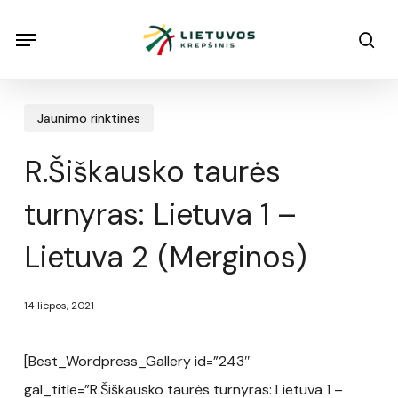
Skip
Menu
Menu
sea
to
main
content
Jaunimo rinktinės
R.Šiškausko taurės
turnyras: Lietuva 1 –
Lietuva 2 (Merginos)
14 liepos, 2021
[Best_Wordpress_Gallery id=”243″
gal_title=”R.Šiškausko taurės turnyras: Lietuva 1 –