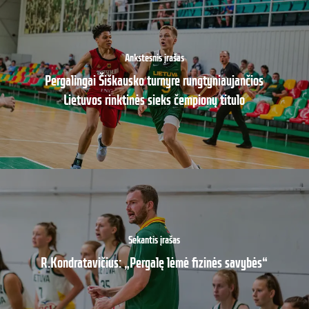
Ankstesnis įrašas
Pergalingai Šiškausko turnyre rungtyniaujančios
Lietuvos rinktinės sieks čempionų titulo
Sekantis įrašas
R.Kondratavičius: „Pergalę lėmė fizinės savybės“