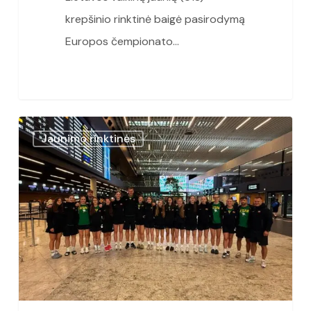
krepšinio rinktinė baigė pasirodymą
Europos čempionato…
Paskelbta
Jaunimo rinktinės
U18
Lietuvos
merginų
krepšinio
rinktinės
sudėtis