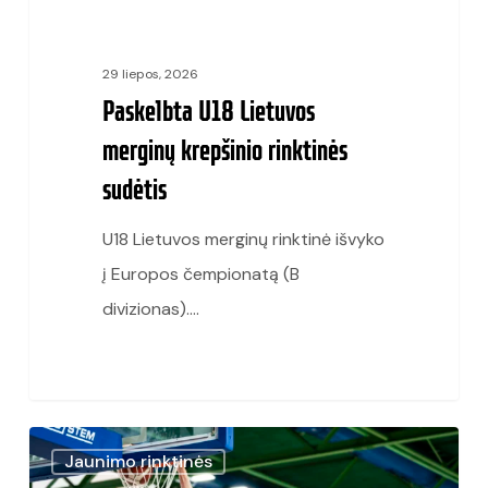
29 liepos, 2026
Paskelbta U18 Lietuvos
merginų krepšinio rinktinės
sudėtis
U18 Lietuvos merginų rinktinė išvyko
į Europos čempionatą (B
divizionas).…
U18
Jaunimo rinktinės
Europos