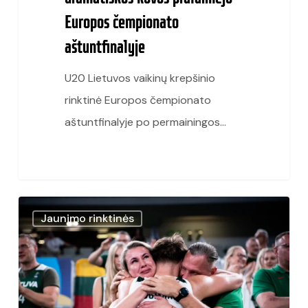
Europos čempionato
aštuntfinalyje
U20 Lietuvos vaikinų krepšinio
rinktinė Europos čempionato
aštuntfinalyje po permainingos…
M.
Jaunimo rinktinės
Juzėno
visų
laikų
rekordai