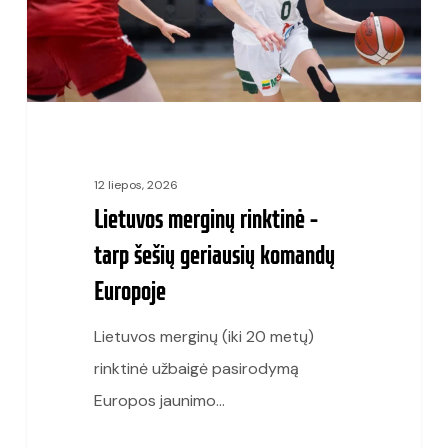
šešių
geriausių
komandų
Europoje
12 liepos, 2026
Lietuvos merginų rinktinė –
tarp šešių geriausių komandų
Europoje
Lietuvos merginų (iki 20 metų)
rinktinė užbaigė pasirodymą
Europos jaunimo…