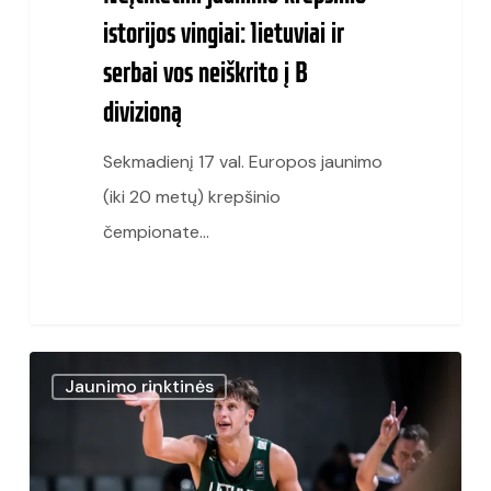
divizioną
istorijos vingiai: lietuviai ir
serbai vos neiškrito į B
divizioną
Sekmadienį 17 val. Europos jaunimo
(iki 20 metų) krepšinio
čempionate…
U20
Jaunimo rinktinės
vaikinų
rinktinė
Europos