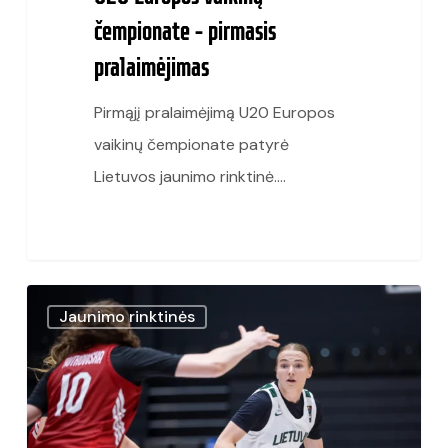
čempionate – pirmasis
pralaimėjimas
Pirmąjį pralaimėjimą U20 Europos
vaikinų čempionate patyrė
Lietuvos jaunimo rinktinė.…
Lietuvos
Jaunimo rinktinės
merginų
rinktinė
–
tarp