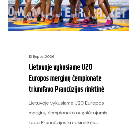
čempionate
triumfavo
Prancūzijos
rinktinė
12 liepos, 2026
Lietuvoje vykusiame U20
Europos merginų čempionate
triumfavo Prancūzijos rinktinė
Lietuvoje vykusiame U20 Europos
merginų čempionato nugalėtojomis
tapo Prancūzijos krepšininkės.…