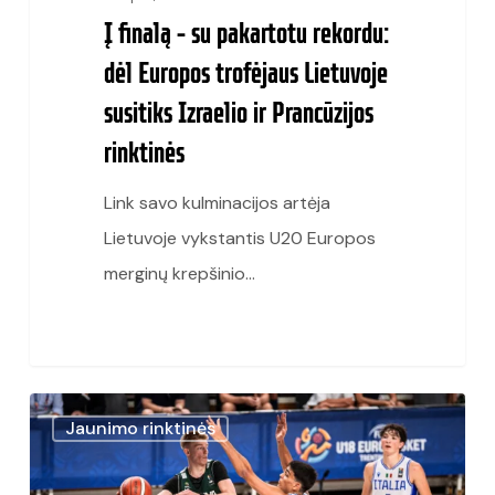
Izraelio
Į finalą – su pakartotu rekordu:
ir
dėl Europos trofėjaus Lietuvoje
Prancūzijos
susitiks Izraelio ir Prancūzijos
rinktinės
rinktinės
Link savo kulminacijos artėja
Lietuvoje vykstantis U20 Europos
merginų krepšinio…
U18
Jaunimo rinktinės
Lietuvos
rinktinė