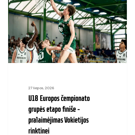
čempionato
grupės
etapo
finiše
–
pralaimėjimas
Vokietijos
rinktinei
27 liepos, 2026
U18 Europos čempionato
grupės etapo finiše –
pralaimėjimas Vokietijos
rinktinei