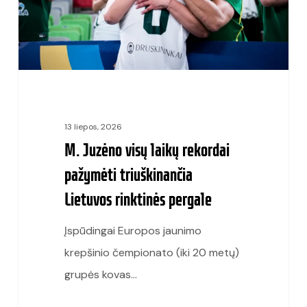
pažymėti
triuškinančia
Lietuvos
rinktinės
pergale
13 liepos, 2026
M. Juzėno visų laikų rekordai
pažymėti triuškinančia
Lietuvos rinktinės pergale
Įspūdingai Europos jaunimo
krepšinio čempionato (iki 20 metų)
grupės kovas…