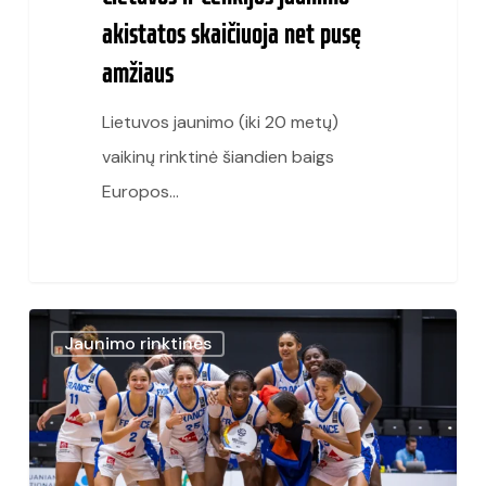
akistatos skaičiuoja net pusę
amžiaus
Lietuvos jaunimo (iki 20 metų)
vaikinų rinktinė šiandien baigs
Europos…
Lietuvoje
Jaunimo rinktinės
vykusiame
U20
Europos
merginų