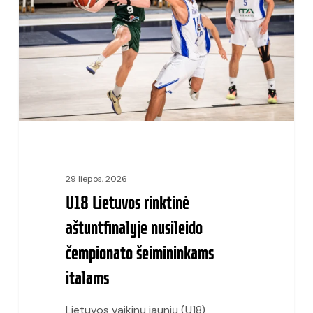
aštuntfinalyje
nusileido
čempionato
šeimininkams
italams
29 liepos, 2026
U18 Lietuvos rinktinė
aštuntfinalyje nusileido
čempionato šeimininkams
italams
Lietuvos vaikinų jaunių (U18)