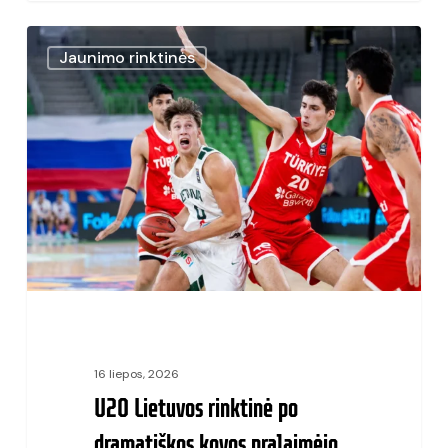
U20
Jaunimo rinktinės
Lietuvos
rinktinė
po
dramatiškos
kovos
pralaimėjo
Europos
čempionato
aštuntfinalyje
16 liepos, 2026
U20 Lietuvos rinktinė po
dramatiškos kovos pralaimėjo