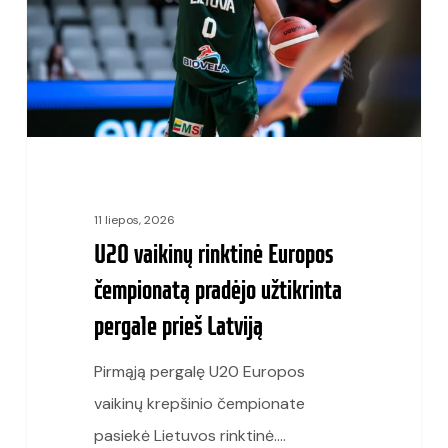
čempionatą
pradėjo
užtikrinta
pergale
prieš
Latviją
11 liepos, 2026
U20 vaikinų rinktinė Europos
čempionatą pradėjo užtikrinta
pergale prieš Latviją
Pirmąją pergalę U20 Europos
vaikinų krepšinio čempionate
pasiekė Lietuvos rinktinė.…