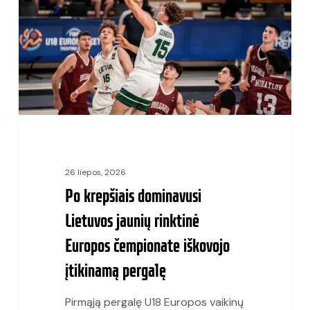
Lietuvos
jaunių
rinktinė
Europos
čempionate
iškovojo
įtikinamą
pergalę
26 liepos, 2026
Po krepšiais dominavusi
Lietuvos jaunių rinktinė
Europos čempionate iškovojo
įtikinamą pergalę
Pirmąją pergalę U18 Europos vaikinų