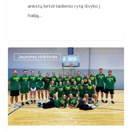
ankstų ketvirtadienio rytą išvyko į
Italiją,…
U16
Jaunimo rinktinės
Lietuvos
merginų
rinktinė
ruošiasi
naujam
iššūkiui