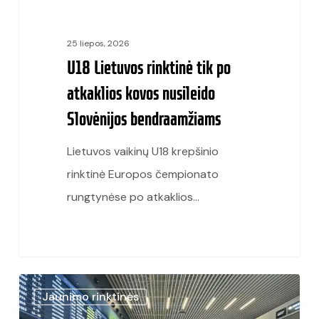
bendraamžiams
25 liepos, 2026
U18 Lietuvos rinktinė tik po
atkaklios kovos nusileido
Slovėnijos bendraamžiams
Lietuvos vaikinų U18 krepšinio
rinktinė Europos čempionato
rungtynėse po atkaklios…
G.
Jaunimo rinktinės
Kadžiulis