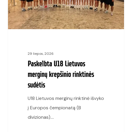
rinktinės
sudėtis
29 liepos, 2026
Paskelbta U18 Lietuvos
merginų krepšinio rinktinės
sudėtis
U18 Lietuvos merginų rinktinė išvyko
į Europos čempionatą (B
divizionas).…