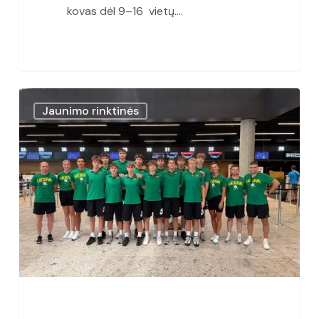
kovas dėl 9–16 vietų.…
U16
Jaunimo rinktinės
Lietuvos
rinktinė
tęsia
pasiruošimą
Europos
čempionatui