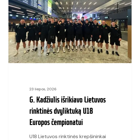
išrikiavo
Lietuvos
rinktinės
dvyliktuką
U18
Europos
čempionatui
23 liepos, 2026
G. Kadžiulis išrikiavo Lietuvos
rinktinės dvyliktuką U18
Europos čempionatui
U18 Lietuvos rinktinės krepšininkai