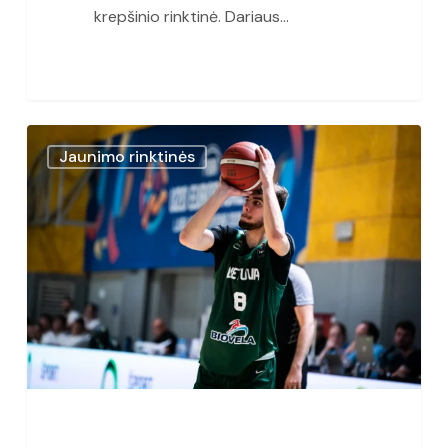
krepšinio rinktinė. Dariaus…
Lietuvos
Jaunimo rinktinės
jaunimo
rinktinė
Europos
čempionate
dar
kartą
nugalėjo
Lenkiją