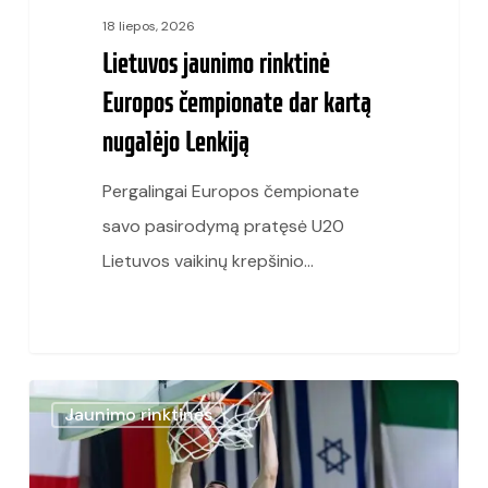
18 liepos, 2026
Lietuvos jaunimo rinktinė
Europos čempionate dar kartą
nugalėjo Lenkiją
Pergalingai Europos čempionate
savo pasirodymą pratęsė U20
Lietuvos vaikinų krepšinio…
U20
Jaunimo rinktinės
Europos
čempionate