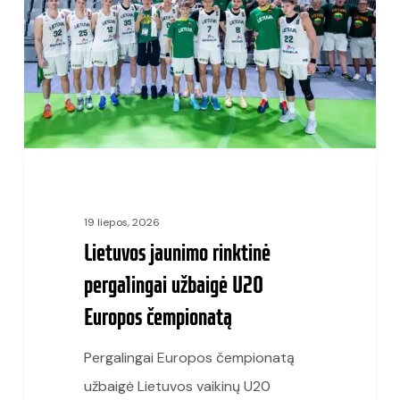
pergalingai
užbaigė
U20
Europos
čempionatą
19 liepos, 2026
Lietuvos jaunimo rinktinė
pergalingai užbaigė U20
Europos čempionatą
Pergalingai Europos čempionatą
užbaigė Lietuvos vaikinų U20