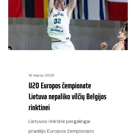
Lietuva
nepaliko
vilčių
Belgijos
rinktinei
16 liepos, 2026
U20 Europos čempionate
Lietuva nepaliko vilčių Belgijos
rinktinei
Lietuvos rinktinė pergalingai
pradėjo Europos čempionato