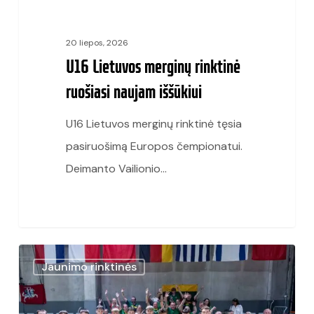
20 liepos, 2026
U16 Lietuvos merginų rinktinė
ruošiasi naujam iššūkiui
U16 Lietuvos merginų rinktinė tęsia
pasiruošimą Europos čempionatui.
Deimanto Vailionio…
Lietuvos
Jaunimo rinktinės
jaunimo
rinktinė