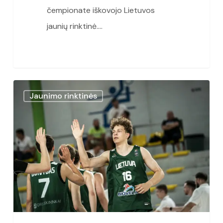
čempionate iškovojo Lietuvos
jaunių rinktinė.…
U18
Jaunimo rinktinės
Lietuvos
rinktinė
tik
po
atkaklios
kovos
nusileido
Slovėnijos